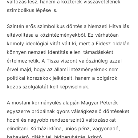
változás lesz, hanem a közterek visszavételének
szimbolikus lépése is.
Szintén erős szimbolikus döntés a Nemzeti Hitvallás
eltávolítása a közintézményekből. Ez várhatóan
komoly ideológiai vitát vált ki, mert a Fidesz oldalán
könnyen nemzeti identitás elleni támadásként
értelmezhetik. A Tisza viszont valószínűleg azzal
érvel majd, hogy az állami intézményeknek nem
politikai korszakok jelképeit, hanem a polgárok
közös szolgálatát kell képviselniük.
A mostani kormányülés alapján Magyar Péterék
egyszerre próbálnak gyors válságkezelő döntéseket
hozni és nagyobb rendszerszintű változásokat
elindítani. Kórházi klíma, uniós pénz, vagyonadó,
babaváró, diákhitel, hídberuházás, kriptó,