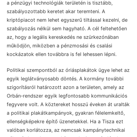
a pénzügyi technológiák területén is tisztább,
szabályozottabb keretet akar teremteni. A
kriptópiacot nem lehet egyszerű tiltással kezelni, de
szabályozás nélkül sem hagyható. A cél feltehetően
az, hogy a legális kereskedés ne szürkezónában
működjön, miközben a pénzmosási és csalási
kockázatok ellen továbbra is fel lehessen lépni.
Politikai szempontból az óriásplakátok ügye lehet az
egyik leglátványosabb döntés. A kormány további
szigorításról határozott azon a területen, amely az
Orbán-rendszer egyik legfontosabb kommunikációs
fegyvere volt. A köztereket hosszú éveken át uralták
a politikai plakátkampányok, gyakran félelemkeltő,
ellenségképekre építő üzenetekkel. Ha a Tisza ezt
valóban korlátozza, az nemcsak kampánytechnikai