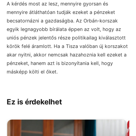
A kérdés most az lesz, mennyire gyorsan és
mennyire átláthatóan tudják ezeket a pénzeket
becsatornázni a gazdaságba. Az Orbán-korszak
egyik legnagyobb bírálata éppen az volt, hogy az
uniós pénzek jelentős része politikailag kiválasztott
körök felé áramlott. Ha a Tisza valóban új korszakot
akar nyitni, akkor nemcsak hazahoznia kell ezeket a
pénzeket, hanem azt is bizonyítania kell, hogy
másképp költi el őket.
Ez is érdekelhet