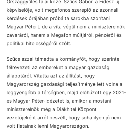
Országgyűlés falai közé. Szűcs Gábor, a Fidesz új
képviselője, volt megafonos szereplő az azonnali
kérdések órájában próbálta sarokba szorítani
Magyar Pétert, de a vita végül nem a miniszterelnök
zavaráról, hanem a Megafon múltjáról, pénzéről és
politikai hitelességéről szólt.
Szűcs azzal támadta a kormányfőt, hogy szerinte
félrevezeti az embereket a magyar gazdaság
állapotáról. Vitatta azt az állítást, hogy
Magyarország gazdasági teljesítménye lett volna a
leggyengébb a térségben, majd előhúzott egy 2021-
es Magyar Péter-idézetet is, amikor a mostani
miniszterelnök még a Diákhitel Központ
vezetőjeként arról beszélt, hogy soha ilyen jó nem
volt fiatalnak lenni Magyarországon.