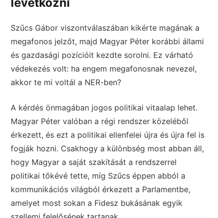
levetkőzni
Szűcs Gábor viszontválaszában kikérte magának a
megafonos jelzőt, majd Magyar Péter korábbi állami
és gazdasági pozícióit kezdte sorolni. Ez várható
védekezés volt: ha engem megafonosnak nevezel,
akkor te mi voltál a NER-ben?
A kérdés önmagában jogos politikai vitaalap lehet.
Magyar Péter valóban a régi rendszer közeléből
érkezett, és ezt a politikai ellenfelei újra és újra fel is
fogják hozni. Csakhogy a különbség most abban áll,
hogy Magyar a saját szakítását a rendszerrel
politikai tőkévé tette, míg Szűcs éppen abból a
kommunikációs világból érkezett a Parlamentbe,
amelyet most sokan a Fidesz bukásának egyik
szellemi felelősének tartanak.