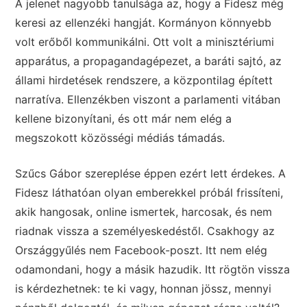
A jelenet nagyobb tanulsága az, hogy a Fidesz még
keresi az ellenzéki hangját. Kormányon könnyebb
volt erőből kommunikálni. Ott volt a minisztériumi
apparátus, a propagandagépezet, a baráti sajtó, az
állami hirdetések rendszere, a központilag épített
narratíva. Ellenzékben viszont a parlamenti vitában
kellene bizonyítani, és ott már nem elég a
megszokott közösségi médiás támadás.
Szűcs Gábor szereplése éppen ezért lett érdekes. A
Fidesz láthatóan olyan emberekkel próbál frissíteni,
akik hangosak, online ismertek, harcosak, és nem
riadnak vissza a személyeskedéstől. Csakhogy az
Országgyűlés nem Facebook-poszt. Itt nem elég
odamondani, hogy a másik hazudik. Itt rögtön vissza
is kérdezhetnek: te ki vagy, honnan jössz, mennyi