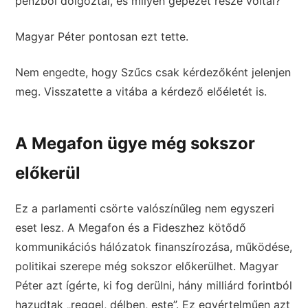
pénzből dolgoztál, és milyen gépezet része voltál?
Magyar Péter pontosan ezt tette.
Nem engedte, hogy Szűcs csak kérdezőként jelenjen
meg. Visszatette a vitába a kérdező előéletét is.
A Megafon ügye még sokszor
előkerül
Ez a parlamenti csörte valószínűleg nem egyszeri
eset lesz. A Megafon és a Fideszhez kötődő
kommunikációs hálózatok finanszírozása, működése,
politikai szerepe még sokszor előkerülhet. Magyar
Péter azt ígérte, ki fog derülni, hány milliárd forintból
hazudtak „reggel, délben, este”. Ez egyértelműen azt