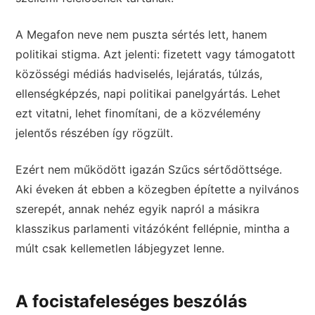
A Megafon neve nem puszta sértés lett, hanem
politikai stigma. Azt jelenti: fizetett vagy támogatott
közösségi médiás hadviselés, lejáratás, túlzás,
ellenségképzés, napi politikai panelgyártás. Lehet
ezt vitatni, lehet finomítani, de a közvélemény
jelentős részében így rögzült.
Ezért nem működött igazán Szűcs sértődöttsége.
Aki éveken át ebben a közegben építette a nyilvános
szerepét, annak nehéz egyik napról a másikra
klasszikus parlamenti vitázóként fellépnie, mintha a
múlt csak kellemetlen lábjegyzet lenne.
A focistafeleséges beszólás