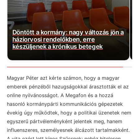
a
Szijjártó máris rossz híreket kapott:
M
Százmilliós bírságot szabott ki a
b
hatóság!
j
Magyar Péter azt kérte számon, hogy a magyar
emberek pénzéből hazugságokkal árasztották el az
online nyilvánosságot. A Megafon és a hozzá
hasonló kormánypárti kommunikációs gépezetek
évekig úgy működtek, hogy a politikai üzenetek nem
egyszerű pártvéleményként jelentek meg, hanem
influenszeres, személyesnek álcázott tartalmakként.
A vita ezért lett kínos Szűcsnek: nehéz hitelesen