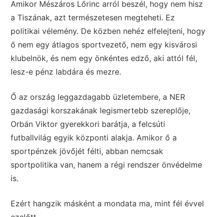
Amikor Mészáros Lőrinc arról beszél, hogy nem hisz
a Tiszának, azt természetesen megteheti. Ez
politikai vélemény. De közben nehéz elfelejteni, hogy
ő nem egy átlagos sportvezető, nem egy kisvárosi
klubelnök, és nem egy önkéntes edző, aki attól fél,
lesz-e pénz labdára és mezre.
Ő az ország leggazdagabb üzletembere, a NER
gazdasági korszakának legismertebb szereplője,
Orbán Viktor gyerekkori barátja, a felcsúti
futballvilág egyik központi alakja. Amikor ő a
sportpénzek jövőjét félti, abban nemcsak
sportpolitika van, hanem a régi rendszer önvédelme
is.
Ezért hangzik másként a mondata ma, mint fél évvel