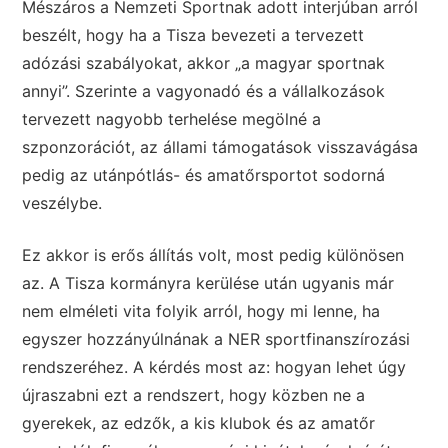
Mészáros a Nemzeti Sportnak adott interjúban arról
beszélt, hogy ha a Tisza bevezeti a tervezett
adózási szabályokat, akkor „a magyar sportnak
annyi”. Szerinte a vagyonadó és a vállalkozások
tervezett nagyobb terhelése megölné a
szponzorációt, az állami támogatások visszavágása
pedig az utánpótlás- és amatőrsportot sodorná
veszélybe.
Ez akkor is erős állítás volt, most pedig különösen
az. A Tisza kormányra kerülése után ugyanis már
nem elméleti vita folyik arról, hogy mi lenne, ha
egyszer hozzányúlnának a NER sportfinanszírozási
rendszeréhez. A kérdés most az: hogyan lehet úgy
újraszabni ezt a rendszert, hogy közben ne a
gyerekek, az edzők, a kis klubok és az amatőr