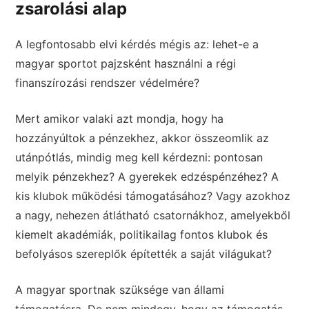
zsarolási alap
A legfontosabb elvi kérdés mégis az: lehet-e a
magyar sportot pajzsként használni a régi
finanszírozási rendszer védelmére?
Mert amikor valaki azt mondja, hogy ha
hozzányúltok a pénzekhez, akkor összeomlik az
utánpótlás, mindig meg kell kérdezni: pontosan
melyik pénzekhez? A gyerekek edzéspénzéhez? A
kis klubok működési támogatásához? Vagy azokhoz
a nagy, nehezen átlátható csatornákhoz, amelyekből
kiemelt akadémiák, politikailag fontos klubok és
befolyásos szereplők építették a saját világukat?
A magyar sportnak szüksége van állami