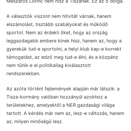
Mészáros Lőrinc nem hisz a Tiszának. Ez az ő dolga.
A választók viszont nem hitvitát várnak, hanem
elszámolást, tisztább szabályokat és működő
sportot. Nem az érdekli őket, hogy az ország
leggazdagabb embere kinek hisz, hanem az, hogy a
gyerekük tud-e sportolni, a helyi klub kap-e korrekt
támogatást, az edző meg tud-e élni, és a közpénz
nem tűnik-e el politikailag kiválasztott
rendszerekben.
Az azóta történt fejlemények alapján már látszik: a
Tisza-kormány valóban hozzányúl azokhoz a
területekhez, amelyektől a NER gazdasági világa
tartott. A kérdés már nem az, lesz-e változás, hanem
az, milyen minőségű lesz.