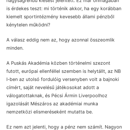
nagyságrendű kiesést jelentett. Ez már önmagában
is érdekes teszt: mi történik akkor, ha egy korábban
kiemelt sportintézmény kevesebb állami pénzből
kénytelen működni?
A válasz eddig nem az, hogy azonnal összeomlik
minden.
A Puskás Akadémia közben történelmi szezont
futott, európai ellenféllel szemben is helytállt, az NB
I-ben az utolsó fordulóig versenyben volt a bajnoki
címért, saját nevelésű játékosokat adott a
válogatottaknak, és Pécsi Ármin Liverpoolhoz
igazolását Mészáros az akadémiai munka
nemzetközi elismeréseként mutatta be.
Ez nem azt jelenti, hogy a pénz nem számít. Nagyon