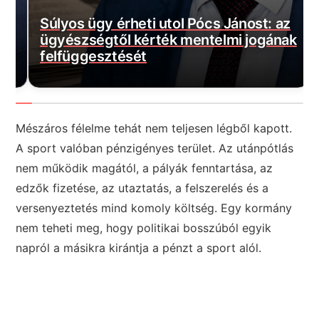
Súlyos ügy érheti utol Pócs Jánost: az
ügyészségtől kérték mentelmi jogának
M
felfüggesztését
F
Mészáros félelme tehát nem teljesen légből kapott.
A sport valóban pénzigényes terület. Az utánpótlás
nem működik magától, a pályák fenntartása, az
edzők fizetése, az utaztatás, a felszerelés és a
versenyeztetés mind komoly költség. Egy kormány
nem teheti meg, hogy politikai bosszúból egyik
napról a másikra kirántja a pénzt a sport alól.