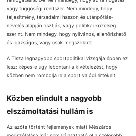
támogatásra. De nem mindegy, hogy az támogatás
vagy függőségi rendszer. Nem mindegy, hogy
teljesítmény, társadalmi haszon és utánpótlás-
nevelés alapján osztják, vagy politikai közelség
szerint. Nem mindegy, hogy nyilvános, ellenőrizhető
és igazságos, vagy csak megszokott.
A Tisza legnagyobb sportpolitikai vizsgája éppen ez
lesz: képes-e úgy lebontani a kivételezést, hogy
közben nem rombolja le a sport valódi értékeit.
Közben elindult a nagyobb
elszámoltatási hullám is
Az azóta történt fejlemények miatt Mészáros
megszólalása már nem választható el a szélesebb