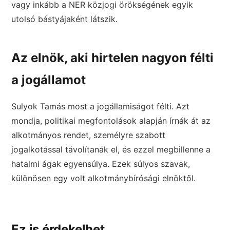
vagy inkább a NER közjogi örökségének egyik
utolsó bástyájaként látszik.
Az elnök, aki hirtelen nagyon félti
a jogállamot
Sulyok Tamás most a jogállamiságot félti. Azt
mondja, politikai megfontolások alapján írnák át az
alkotmányos rendet, személyre szabott
jogalkotással távolítanák el, és ezzel megbillenne a
hatalmi ágak egyensúlya. Ezek súlyos szavak,
különösen egy volt alkotmánybírósági elnöktől.
Ez is érdekelhet