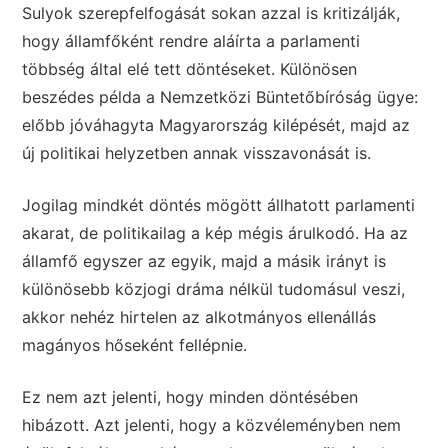
Sulyok szerepfelfogását sokan azzal is kritizálják,
hogy államfőként rendre aláírta a parlamenti
többség által elé tett döntéseket. Különösen
beszédes példa a Nemzetközi Büntetőbíróság ügye:
előbb jóváhagyta Magyarország kilépését, majd az
új politikai helyzetben annak visszavonását is.
Jogilag mindkét döntés mögött állhatott parlamenti
akarat, de politikailag a kép mégis árulkodó. Ha az
államfő egyszer az egyik, majd a másik irányt is
különösebb közjogi dráma nélkül tudomásul veszi,
akkor nehéz hirtelen az alkotmányos ellenállás
magányos hőseként fellépnie.
Ez nem azt jelenti, hogy minden döntésében
hibázott. Azt jelenti, hogy a közvéleményben nem