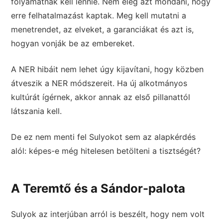
folyamatnak kell lennie. Nem elég azt mondani, hogy
erre felhatalmazást kaptak. Meg kell mutatni a
menetrendet, az elveket, a garanciákat és azt is,
hogyan vonják be az embereket.
A NER hibáit nem lehet úgy kijavítani, hogy közben
átveszik a NER módszereit. Ha új alkotmányos
kultúrát ígérnek, akkor annak az első pillanattól
látszania kell.
De ez nem menti fel Sulyokot sem az alapkérdés
alól: képes-e még hitelesen betölteni a tisztségét?
A Teremtő és a Sándor-palota
Sulyok az interjúban arról is beszélt, hogy nem volt