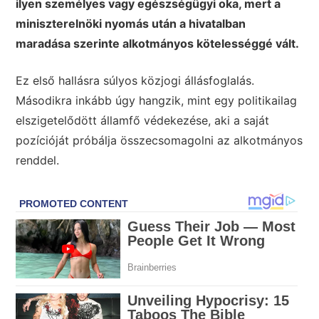
ilyen személyes vagy egészségügyi oka, mert a
miniszterelnöki nyomás után a hivatalban
maradása szerinte alkotmányos kötelességgé vált.
Ez első hallásra súlyos közjogi állásfoglalás.
Másodikra inkább úgy hangzik, mint egy politikailag
elszigetelődött államfő védekezése, aki a saját
pozícióját próbálja összecsomagolni az alkotmányos
renddel.