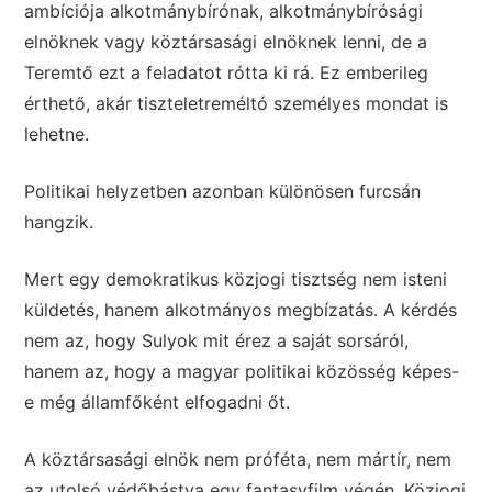
ambíciója alkotmánybírónak, alkotmánybírósági
elnöknek vagy köztársasági elnöknek lenni, de a
Teremtő ezt a feladatot rótta ki rá. Ez emberileg
érthető, akár tiszteletreméltó személyes mondat is
lehetne.
Politikai helyzetben azonban különösen furcsán
hangzik.
Mert egy demokratikus közjogi tisztség nem isteni
küldetés, hanem alkotmányos megbízatás. A kérdés
nem az, hogy Sulyok mit érez a saját sorsáról,
hanem az, hogy a magyar politikai közösség képes-
e még államfőként elfogadni őt.
A köztársasági elnök nem próféta, nem mártír, nem
az utolsó védőbástya egy fantasyfilm végén. Közjogi