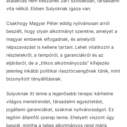
átalakítás nem készülhet zárt szobákban, társadalmi
vita nélkül. Ebben Sulyoknak igaza van.
Csakhogy Magyar Péter eddig nyilvánosan arról
beszélt, hogy olyan alkotmányt szeretne, amelyet a
magyar emberek elfogadnak, és amelyről
népszavazást is kellene tartani. Lehet vitatkozni a
részletekről, a tempóról, a garanciákról és az
eljárásról, de a „titkos alkotmányozás” kifejezés
jelenleg inkább politikai riasztócsengőnek tűnik, mint
bizonyított tényállításnak.
Sulyoknak itt lenne a legerősebb terepe: kérhetne
világos menetrendet, társadalmi egyeztetést,
jogállami garanciákat, szakmai nyilvánosságot. Ez
legitim államfői szerep lenne. Ehelyett viszont úgy
beszél, mintha a teljes alkotmányos rend máris