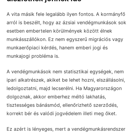
A vita másik fele legalább ilyen fontos. A kormányfő
arról is beszélt, hogy az ázsiai vendégmunkások sok
esetben embertelen körülmények között élnek
munkásszállókon. Ez nem egyszerű migrációs vagy
munkaerőpiaci kérdés, hanem emberi jogi és
munkajogi probléma is.
A vendégmunkások nem statisztikai egységek, nem
ipari alkatrészek, akiket be lehet hozni, elszállásolni,
ledolgoztatni, majd lecserélni. Ha Magyarországon
dolgoznak, akkor emberhez méltó lakhatás,
tisztességes bánásmód, ellenőrizhető szerződés,
korrekt bér és valódi jogvédelem illeti meg őket.
Ez azért is lényeges, mert a vendégmunkásrendszer