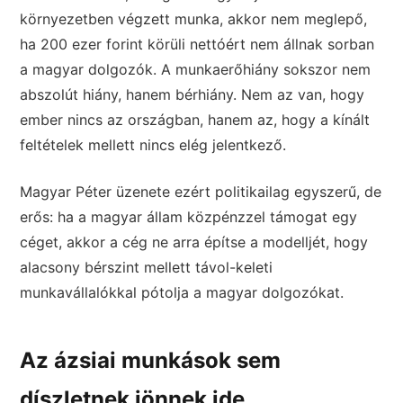
környezetben végzett munka, akkor nem meglepő,
ha 200 ezer forint körüli nettóért nem állnak sorban
a magyar dolgozók. A munkaerőhiány sokszor nem
abszolút hiány, hanem bérhiány. Nem az van, hogy
ember nincs az országban, hanem az, hogy a kínált
feltételek mellett nincs elég jelentkező.
Magyar Péter üzenete ezért politikailag egyszerű, de
erős: ha a magyar állam közpénzzel támogat egy
céget, akkor a cég ne arra építse a modelljét, hogy
alacsony bérszint mellett távol-keleti
munkavállalókkal pótolja a magyar dolgozókat.
Az ázsiai munkások sem
díszletnek jönnek ide