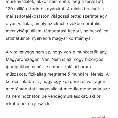
munkavállalók, akkor nem építik meg a tervezett,
120 milliárd forintos gyárukat. A miniszterelnök a
mai sajtótájékoztatón világossá tette: szerinte egy
olyan vállalat, amely az elmúlt években brutális
mennyiségű állami támogatást kapott, ne beszéljen
ultimátumok nyelvén a magyar kormánnyal.
A vita lényege nem az, hogy van-e munkaerőhiány
Magyarországon. Van. Nem is az, hogy bizonyos
iparágakban nehéz-e embert találni három
műszakos, fizikailag megterhelő munkára. Nehéz. A
kérdés inkább az, hogy egy közpénzzel vastagon
megtámogatott nagyvállalat meddig mondhatja azt:
ha nem hozhatok be vendégmunkásokat, akkor
inkább nem fejlesztek.