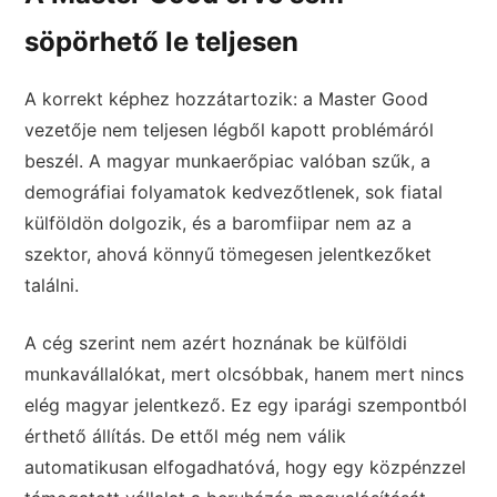
söpörhető le teljesen
A korrekt képhez hozzátartozik: a Master Good
vezetője nem teljesen légből kapott problémáról
beszél. A magyar munkaerőpiac valóban szűk, a
demográfiai folyamatok kedvezőtlenek, sok fiatal
külföldön dolgozik, és a baromfiipar nem az a
szektor, ahová könnyű tömegesen jelentkezőket
találni.
A cég szerint nem azért hoznának be külföldi
munkavállalókat, mert olcsóbbak, hanem mert nincs
elég magyar jelentkező. Ez egy iparági szempontból
érthető állítás. De ettől még nem válik
automatikusan elfogadhatóvá, hogy egy közpénzzel