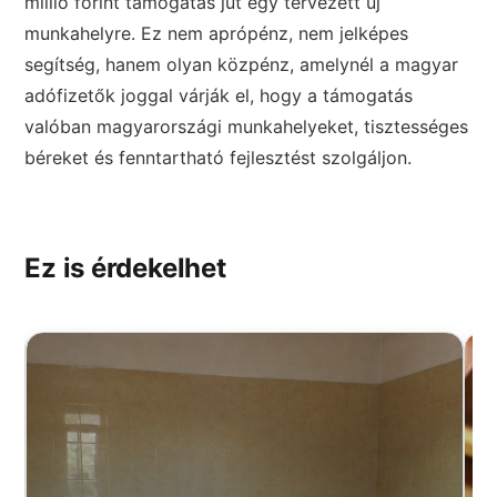
millió forint támogatás jut egy tervezett új
munkahelyre. Ez nem aprópénz, nem jelképes
segítség, hanem olyan közpénz, amelynél a magyar
adófizetők joggal várják el, hogy a támogatás
valóban magyarországi munkahelyeket, tisztességes
béreket és fenntartható fejlesztést szolgáljon.
Ez is érdekelhet