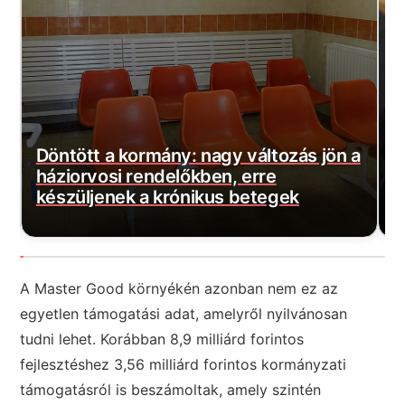
a
Szijjártó máris rossz híreket kapott:
M
Százmilliós bírságot szabott ki a
b
hatóság!
j
A Master Good környékén azonban nem ez az
egyetlen támogatási adat, amelyről nyilvánosan
tudni lehet. Korábban 8,9 milliárd forintos
fejlesztéshez 3,56 milliárd forintos kormányzati
támogatásról is beszámoltak, amely szintén