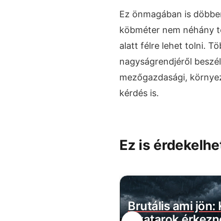
Ez önmagában is döbben
köbméter nem néhány te
alatt félre lehet tolni. 
nagyságrendjéről beszél
mezőgazdasági, környe
kérdés is.
Ez is érdekelhe
belül megszűnik a
Brutális ami jön:
évécsatorna: több
zivatarok érkezn