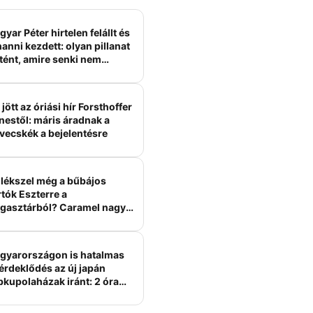
yar Péter hirtelen felállt és
anni kezdett: olyan pillanat
tént, amire senki nem
ámított
jött az óriási hír Forsthoffer
nestől: máris áradnak a
vecskék a bejelentésre
lékszel még a bűbájos
tók Eszterre a
gasztárból? Caramel nagy
erelme volt
gyarországon is hatalmas
érdeklődés az új japán
bkupolaházak iránt: 2 óra
tt felépülhetnek, és
épesztő áron hirdetik őket