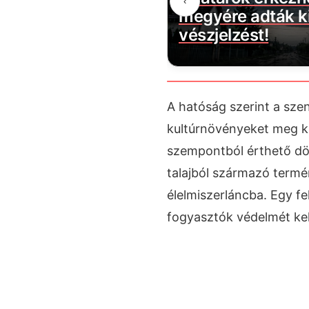
‹
ztartást érint
megyére adták ki
vészjelzést!
A hatóság szerint a sze
kultúrnövényeket meg ke
szempontból érthető dön
talajból származó termé
élelmiszerláncba. Egy fe
fogyasztók védelmét kell