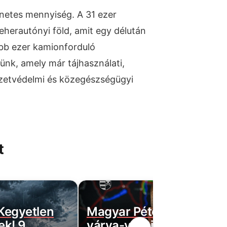
etes mennyiség. A 31 ezer
herautónyi föld, amit egy délután
Több ezer kamionforduló
ünk, amely már tájhasználati,
zetvédelmi és közegészségügyi
t
 Kegyetlen
Magyar Péter bejelentett
ek! 9
várva-várt jó hírt! Végre