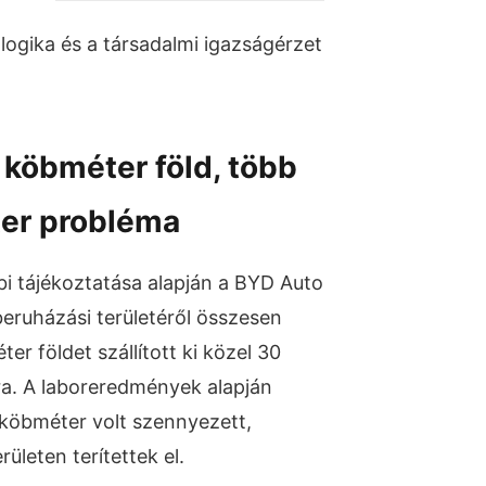
i logika és a társadalmi igazságérzet
köbméter föld, több
ter probléma
i tájékoztatása alapján a BYD Auto
beruházási területéről összesen
r földet szállított ki közel 30
mra. A laboreredmények alapján
r köbméter volt szennyezett,
ületen terítettek el.