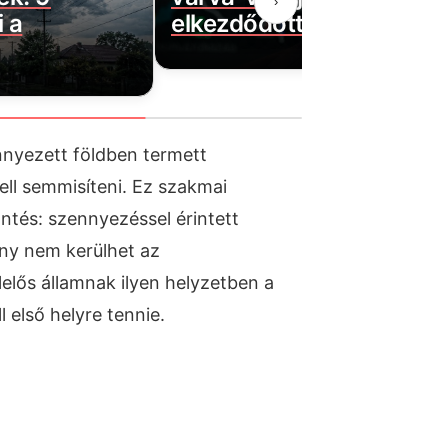
›
 a
elkezdődött…
nnyezett földben termett
ll semmisíteni. Ez szakmai
tés: szennyezéssel érintett
ny nem kerülhet az
lelős államnak ilyen helyzetben a
 első helyre tennie.