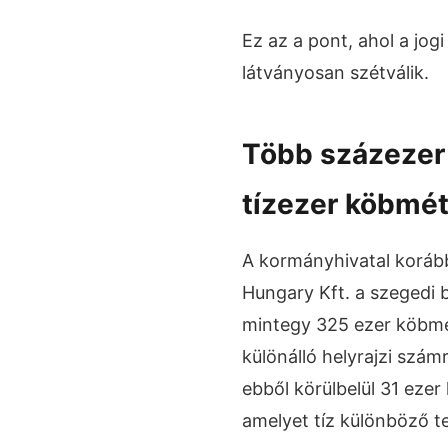
Ez az a pont, ahol a jog
látványosan szétválik.
Több százezer 
tízezer köbmé
A kormányhivatal korább
Hungary Kft. a szegedi 
mintegy 325 ezer köbméte
különálló helyrajzi szá
ebből körülbelül 31 eze
amelyet tíz különböző ter