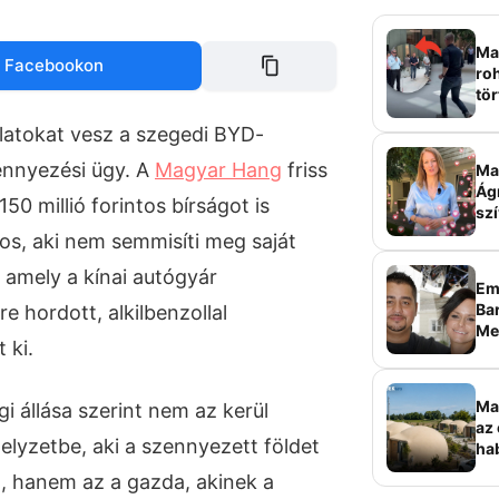
Mag
 Facebookon
roh
tör
sz
latokat vesz a szegedi BYD-
zennyezési ügy. A
Magyar Hang
friss
Ma 
Ág
150 millió forintos bírságot is
szí
os, aki nem semmisíti meg saját
 amely a kínai autógyár
Em
Bar
re hordott, alkilbenzollal
Me
 ki.
sz
Ma
gi állása szerint nem az kerül
az 
elyzetbe, aki a szennyezett földet
ha
ala
a, hanem az a gazda, akinek a
elk