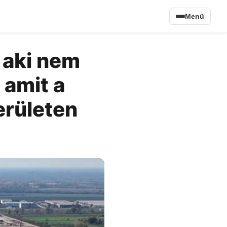
Menü
 aki nem
 amit a
erületen