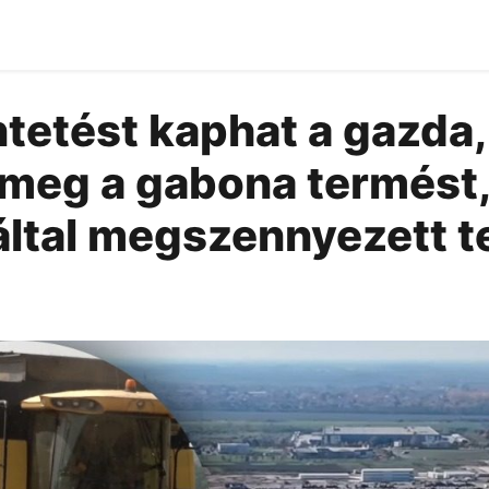
ntetést kaphat a gazda,
meg a gabona termést,
által megszennyezett t