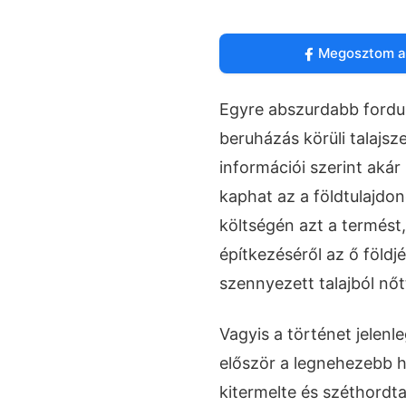
Megosztom a
Egyre abszurdabb fordu
beruházás körüli talajs
információi szerint akár 
kaphat az a földtulajdon
költségén azt a termést,
építkezéséről az ő földjé
szennyezett talajból nőtt
Vagyis a történet jelenle
először a legnehezebb h
kitermelte és széthordt