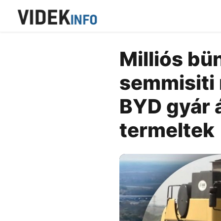
Milliós bü
semmisiti 
BYD gyár 
termeltek