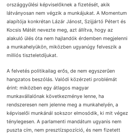
országgyűlési képviselőknek a fizetését, akik
látványosan nem végzik a munkájukat. A Momentum
alapítója konkrétan Lázár Jánost, Szijjártó Pétert és
Kocsis Mátét nevezte meg, azt állítva, hogy az
alakuló ülés óta nem hajlandók érdemben megjelenni
a munkahelyükön, miközben ugyanúgy felveszik a
milliós tiszteletdíjukat.
A felvetés politikailag erős, de nem egyszerűen
hangzatos beszólás. Valódi közérzeti problémát
érint: miközben egy átlagos magyar
munkavállalónak következménye lenne, ha
rendszeresen nem jelenne meg a munkahelyén, a
képviselői munkánál sokszor elmosódik, ki mit végez
ténylegesen. A parlamenti mandátum ugyanis nem
puszta cím, nem presztízspozíció, és nem fizetett