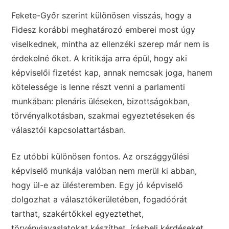
Fekete-Győr szerint különösen visszás, hogy a
Fidesz korábbi meghatározó emberei most úgy
viselkednek, mintha az ellenzéki szerep már nem is
érdekelné őket. A kritikája arra épül, hogy aki
képviselői fizetést kap, annak nemcsak joga, hanem
kötelessége is lenne részt venni a parlamenti
munkában: plenáris üléseken, bizottságokban,
törvényalkotásban, szakmai egyeztetéseken és
választói kapcsolattartásban.
Ez utóbbi különösen fontos. Az országgyűlési
képviselő munkája valóban nem merül ki abban,
hogy ül-e az ülésteremben. Egy jó képviselő
dolgozhat a választókerületében, fogadóórát
tarthat, szakértőkkel egyeztethet,
törvényjavaslatokat készíthet, írásbeli kérdéseket