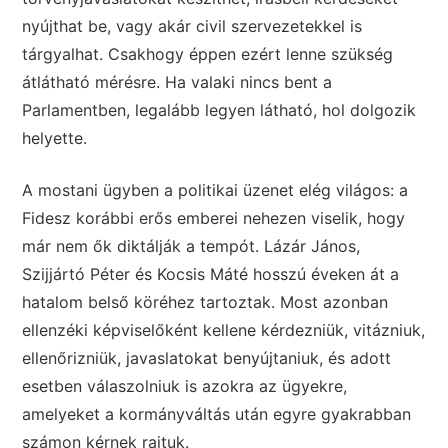
nyújthat be, vagy akár civil szervezetekkel is
tárgyalhat. Csakhogy éppen ezért lenne szükség
átlátható mérésre. Ha valaki nincs bent a
Parlamentben, legalább legyen látható, hol dolgozik
helyette.
A mostani ügyben a politikai üzenet elég világos: a
Fidesz korábbi erős emberei nehezen viselik, hogy
már nem ők diktálják a tempót. Lázár János,
Szijjártó Péter és Kocsis Máté hosszú éveken át a
hatalom belső köréhez tartoztak. Most azonban
ellenzéki képviselőként kellene kérdezniük, vitázniuk,
ellenőrizniük, javaslatokat benyújtaniuk, és adott
esetben válaszolniuk is azokra az ügyekre,
amelyeket a kormányváltás után egyre gyakrabban
számon kérnek rajtuk.