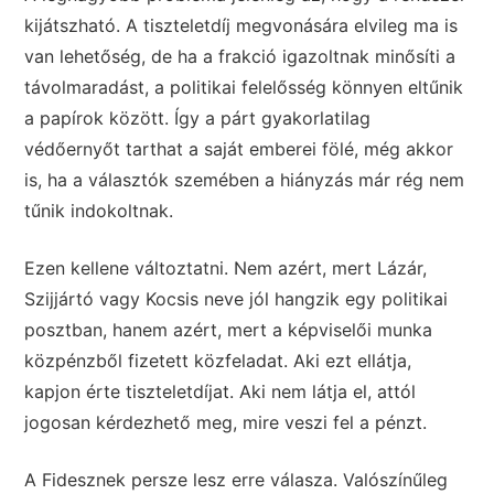
kijátszható. A tiszteletdíj megvonására elvileg ma is
van lehetőség, de ha a frakció igazoltnak minősíti a
távolmaradást, a politikai felelősség könnyen eltűnik
a papírok között. Így a párt gyakorlatilag
védőernyőt tarthat a saját emberei fölé, még akkor
is, ha a választók szemében a hiányzás már rég nem
tűnik indokoltnak.
Ezen kellene változtatni. Nem azért, mert Lázár,
Szijjártó vagy Kocsis neve jól hangzik egy politikai
posztban, hanem azért, mert a képviselői munka
közpénzből fizetett közfeladat. Aki ezt ellátja,
kapjon érte tiszteletdíjat. Aki nem látja el, attól
jogosan kérdezhető meg, mire veszi fel a pénzt.
A Fidesznek persze lesz erre válasza. Valószínűleg