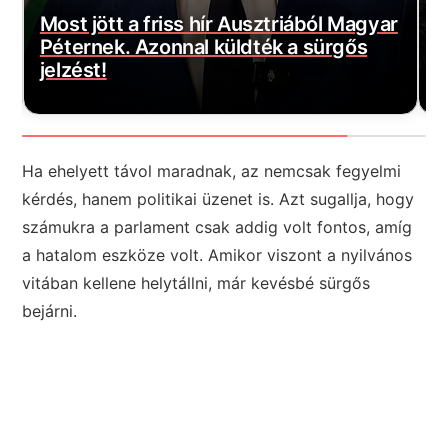
z
Most jött a friss hír Ausztriából Magyar
É
Péternek. Azonnal küldték a sürgős
ó
jelzést!
e
Ha ehelyett távol maradnak, az nemcsak fegyelmi
kérdés, hanem politikai üzenet is. Azt sugallja, hogy
számukra a parlament csak addig volt fontos, amíg
a hatalom eszköze volt. Amikor viszont a nyilvános
vitában kellene helytállni, már kevésbé sürgős
bejárni.