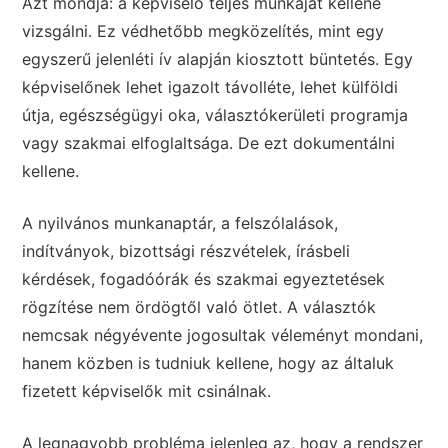
Azt mondja: a képviselő teljes munkáját kellene
vizsgálni. Ez védhetőbb megközelítés, mint egy
egyszerű jelenléti ív alapján kiosztott büntetés. Egy
képviselőnek lehet igazolt távolléte, lehet külföldi
útja, egészségügyi oka, választókerületi programja
vagy szakmai elfoglaltsága. De ezt dokumentálni
kellene.
A nyilvános munkanaptár, a felszólalások,
indítványok, bizottsági részvételek, írásbeli
kérdések, fogadóórák és szakmai egyeztetések
rögzítése nem ördögtől való ötlet. A választók
nemcsak négyévente jogosultak véleményt mondani,
hanem közben is tudniuk kellene, hogy az általuk
fizetett képviselők mit csinálnak.
A legnagyobb probléma jelenleg az, hogy a rendszer