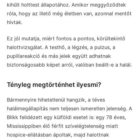
kihűlt holttest állapotához. Amikor meggyőződtek
róla, hogy az illető még életben van, azonnal mentőt
hívtak.
Ez jól mutatja, miért fontos a pontos, körültekintő
halottvizsgálat. A testhő, a légzés, a pulzus, a
pupillareakció és más jelek együtt adhatnak
biztonságosabb képet arról, valóban beállt-e a halál.
Tényleg megtörténhet ilyesmi?
Bármennyire hihetetlenül hangzik, a téves
halálmegállapítás nem teljesen ismeretlen jelenség. A
Blikk felidézett egy külföldi esetet is: egy 78 éves,
Mississippiben élő férfit szívelégtelenség miatt
hospice-ellátásban ápoltak, majd halottnak