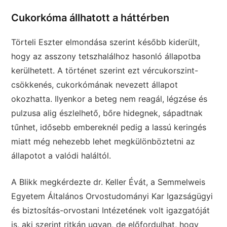
Cukorkóma állhatott a háttérben
Törteli Eszter elmondása szerint később kiderült,
hogy az asszony tetszhalálhoz hasonló állapotba
kerülhetett. A történet szerint ezt vércukorszint-
csökkenés, cukorkómának nevezett állapot
okozhatta. Ilyenkor a beteg nem reagál, légzése és
pulzusa alig észlelhető, bőre hidegnek, sápadtnak
tűnhet, idősebb embereknél pedig a lassú keringés
miatt még nehezebb lehet megkülönböztetni az
állapotot a valódi haláltól.
A Blikk megkérdezte dr. Keller Évát, a Semmelweis
Egyetem Általános Orvostudományi Kar Igazságügyi
és biztosítás-orvostani Intézetének volt igazgatóját
is, aki szerint ritkán ugyan, de előfordulhat, hogy