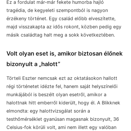
Ez a fordulat már-már fekete humorba hajló
tragédia, de kegyeleti szempontból is nagyon
érzékeny történet. Egy család előbb elveszítette,
majd visszakapta az idős rokont, közben pedig egy
másik családtag halt meg a sokk következtében.
Volt olyan eset is, amikor biztosan élőnek
bizonyult a „halott”
Törteli Eszter nemcsak ezt az oktatásokon hallott
régi történetet idézte fel, hanem saját helyszínelői
munkájából is beszélt olyan esetről, amikor a
halottnak hitt emberről kiderült, hogy él. A Blikknek
elmondta: egy halottvizsgálat során a
testhőmérséklet gyanúsan magasnak bizonyult, 36
Celsius-fok körüli volt, ami nem illett egy valóban