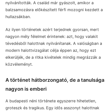
nyilvánították. A család már gyászolt, amikor a
balzsamozásra előkészített férfi mozogni kezdett a
hullazsákban.
Az ilyen történetek azért terjednek gyorsan, mert
nagyon mély félelmet érintenek: azt, hogy valakit
tévedésből halottnak nyilvánítanak. A valóságban a
modern halottvizsgálat célja éppen az, hogy ezt
elkerüljék, de a ritka kivételek mindig megrázzák a
közvéleményt.
A történet hátborzongató, de a tanulsága
nagyon is emberi
A budapesti néni története egyszerre hihetetlen,
groteszk és tragikus. Egy idős asszonyt halottnak