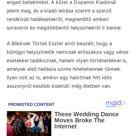
enged betekintést. A kötet a Dopamin Kiadónál
jelent meg, és a kiadó leírása szerint a szerző
rendkívüli halálesetekről, megrendítő emberi
sorsokról és megdöbbentő helyszínekről ír benne.
A Blikknek Törteli Eszter arról beszélt, hogy a
bűnügyi helyszínelők nemcsak erőszakos vagy véres
esetekkel találkoznak, hanem olyan történetekkel is,
amelyek első hallásra szinte hihetetlennek tűnnek.
Ilyen volt az is, amikor egy halottnak hitt idős
asszonyról később kiderült: még életben van.