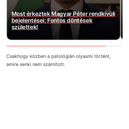
i
D
Most érkezett: Felszálltak a
f
honvédség helikopterei, akkora a baj
a
Csakhogy közben a patológián olyasmi történt,
amire senki nem számított.