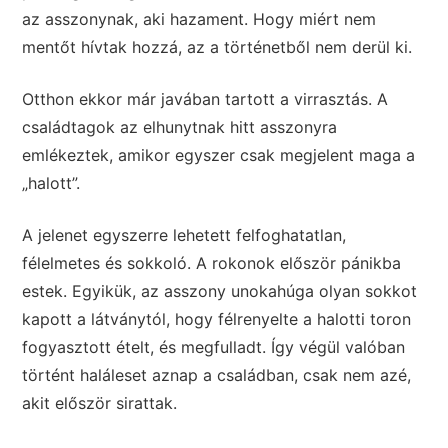
az asszonynak, aki hazament. Hogy miért nem
mentőt hívtak hozzá, az a történetből nem derül ki.
Otthon ekkor már javában tartott a virrasztás. A
családtagok az elhunytnak hitt asszonyra
emlékeztek, amikor egyszer csak megjelent maga a
„halott”.
A jelenet egyszerre lehetett felfoghatatlan,
félelmetes és sokkoló. A rokonok először pánikba
estek. Egyikük, az asszony unokahúga olyan sokkot
kapott a látványtól, hogy félrenyelte a halotti toron
fogyasztott ételt, és megfulladt. Így végül valóban
történt haláleset aznap a családban, csak nem azé,
akit először sirattak.