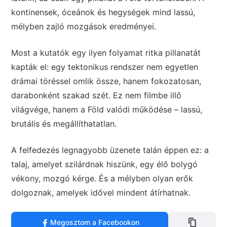
kontinensek, óceánok és hegységek mind lassú,
mélyben zajló mozgások eredményei.
Most a kutatók egy ilyen folyamat ritka pillanatát
kapták el: egy tektonikus rendszer nem egyetlen
drámai töréssel omlik össze, hanem fokozatosan,
darabonként szakad szét. Ez nem filmbe illő
világvége, hanem a Föld valódi működése – lassú,
brutális és megállíthatatlan.
A felfedezés legnagyobb üzenete talán éppen ez: a
talaj, amelyet szilárdnak hiszünk, egy élő bolygó
vékony, mozgó kérge. És a mélyben olyan erők
dolgoznak, amelyek idővel mindent átírhatnak.
Megosztom a Facebookon