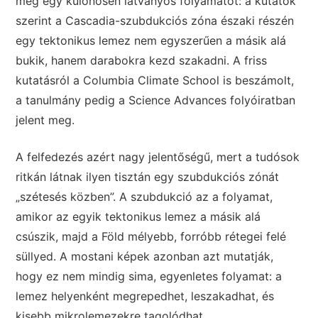
meg egy különösen látványos folyamatot: a kutatók
szerint a Cascadia-szubdukciós zóna északi részén
egy tektonikus lemez nem egyszerűen a másik alá
bukik, hanem darabokra kezd szakadni. A friss
kutatásról a Columbia Climate School is beszámolt,
a tanulmány pedig a Science Advances folyóiratban
jelent meg.
A felfedezés azért nagy jelentőségű, mert a tudósok
ritkán látnak ilyen tisztán egy szubdukciós zónát
„szétesés közben”. A szubdukció az a folyamat,
amikor az egyik tektonikus lemez a másik alá
csúszik, majd a Föld mélyebb, forróbb rétegei felé
süllyed. A mostani képek azonban azt mutatják,
hogy ez nem mindig sima, egyenletes folyamat: a
lemez helyenként megrepedhet, leszakadhat, és
kisebb mikrolemezekre tagolódhat.