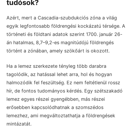
tudósok?
Azért, mert a Cascadia-szubdukciós zóna a világ
egyik legfontosabb földrengési kockázatú térsége. A
történeti és földtani adatok szerint 1700. január 26-
án hatalmas, 8,7–9,2-es magnitúdójú földrengés
történt a zónában, amely szökőárt is okozott.
Ha a lemez szerkezete tényleg több darabra
tagolódik, az hatással lehet arra, hol és hogyan
halmozódik fel feszültség. Ez nem feltétlenül rossz
hír, de fontos tudományos kérdés. Egy szétszakadó
lemez egyes részei gyengébben, más részei
erősebben kapcsolódhatnak a szomszédos
lemezhez, ami megváltoztathatja a földrengések
mintázatát.