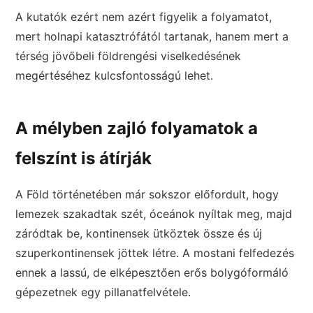
A kutatók ezért nem azért figyelik a folyamatot,
mert holnapi katasztrófától tartanak, hanem mert a
térség jövőbeli földrengési viselkedésének
megértéséhez kulcsfontosságú lehet.
A mélyben zajló folyamatok a
felszínt is átírják
A Föld történetében már sokszor előfordult, hogy
lemezek szakadtak szét, óceánok nyíltak meg, majd
záródtak be, kontinensek ütköztek össze és új
szuperkontinensek jöttek létre. A mostani felfedezés
ennek a lassú, de elképesztően erős bolygóformáló
gépezetnek egy pillanatfelvétele.