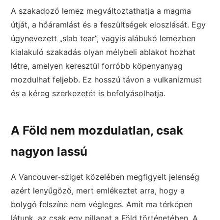
A szakadozó lemez megváltoztathatja a magma
útját, a hőáramlást és a feszültségek eloszlását. Egy
úgynevezett „slab tear”, vagyis alábukó lemezben
kialakuló szakadás olyan mélybeli ablakot hozhat
létre, amelyen keresztül forróbb köpenyanyag
mozdulhat feljebb. Ez hosszú távon a vulkanizmust
és a kéreg szerkezetét is befolyásolhatja.
A Föld nem mozdulatlan, csak
nagyon lassú
A Vancouver-sziget közelében megfigyelt jelenség
azért lenyűgöző, mert emlékeztet arra, hogy a
bolygó felszíne nem végleges. Amit ma térképen
látunk, az csak egy pillanat a Föld történetében. A