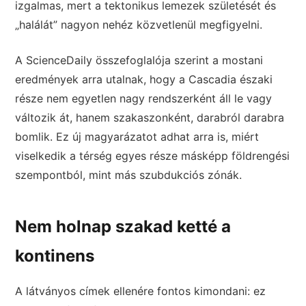
izgalmas, mert a tektonikus lemezek születését és
„halálát” nagyon nehéz közvetlenül megfigyelni.
A ScienceDaily összefoglalója szerint a mostani
eredmények arra utalnak, hogy a Cascadia északi
része nem egyetlen nagy rendszerként áll le vagy
változik át, hanem szakaszonként, darabról darabra
bomlik. Ez új magyarázatot adhat arra is, miért
viselkedik a térség egyes része másképp földrengési
szempontból, mint más szubdukciós zónák.
Nem holnap szakad ketté a
kontinens
A látványos címek ellenére fontos kimondani: ez