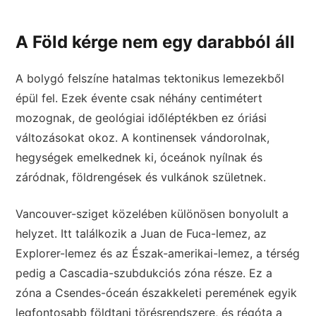
A Föld kérge nem egy darabból áll
A bolygó felszíne hatalmas tektonikus lemezekből
épül fel. Ezek évente csak néhány centimétert
mozognak, de geológiai időléptékben ez óriási
változásokat okoz. A kontinensek vándorolnak,
hegységek emelkednek ki, óceánok nyílnak és
záródnak, földrengések és vulkánok születnek.
Vancouver-sziget közelében különösen bonyolult a
helyzet. Itt találkozik a Juan de Fuca-lemez, az
Explorer-lemez és az Észak-amerikai-lemez, a térség
pedig a Cascadia-szubdukciós zóna része. Ez a
zóna a Csendes-óceán északkeleti peremének egyik
legfontosabb földtani törésrendszere, és régóta a