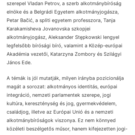
szerepel Vladan Petrov, a szerb alkotmánybíróság
elnöke és a Belgrádi Egyetem alkotmányjogásza,
Petar Bačić, a spliti egyetem professzora, Tanja
Karakamisheva Jovanovska szkopjei
alkotmányjogász, Aleksander Stępkowski lengyel
legfelsőbb bírósági bíró, valamint a Közép-európai
Akadémia vezetői, Katarzyna Zombory és Szilágyi
János Ede.
A témák is jól mutatják, milyen irányba pozicionálja
magát a sorozat: alkotmányos identitás, európai
integráció, nemzeti parlamentek szerepe, jogi
kultúra, kereszténység és jog, gyermekvédelem,
családjog, illetve az Európai Unió és a nemzeti
alkotmánybíróságok viszonya. Ez nem könnyed
közéleti beszélgetős műsor, hanem kifejezetten jogi-