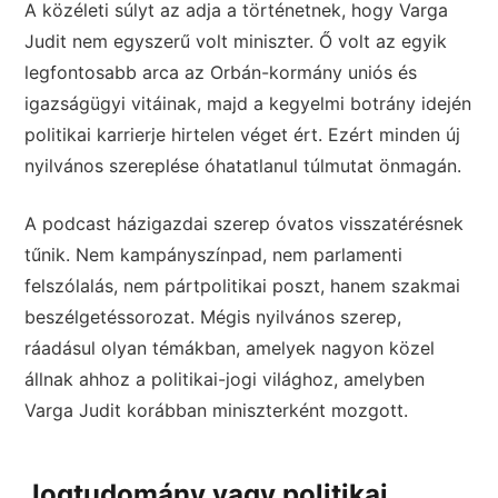
A közéleti súlyt az adja a történetnek, hogy Varga
Judit nem egyszerű volt miniszter. Ő volt az egyik
legfontosabb arca az Orbán-kormány uniós és
igazságügyi vitáinak, majd a kegyelmi botrány idején
politikai karrierje hirtelen véget ért. Ezért minden új
nyilvános szereplése óhatatlanul túlmutat önmagán.
A podcast házigazdai szerep óvatos visszatérésnek
tűnik. Nem kampányszínpad, nem parlamenti
felszólalás, nem pártpolitikai poszt, hanem szakmai
beszélgetéssorozat. Mégis nyilvános szerep,
ráadásul olyan témákban, amelyek nagyon közel
állnak ahhoz a politikai-jogi világhoz, amelyben
Varga Judit korábban miniszterként mozgott.
Jogtudomány vagy politikai