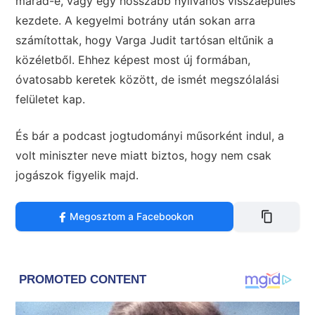
marad-e, vagy egy hosszabb nyilvános visszaépülés
kezdete. A kegyelmi botrány után sokan arra
számítottak, hogy Varga Judit tartósan eltűnik a
közéletből. Ehhez képest most új formában,
óvatosabb keretek között, de ismét megszólalási
felületet kap.
És bár a podcast jogtudományi műsorként indul, a
volt miniszter neve miatt biztos, hogy nem csak
jogászok figyelik majd.
Megosztom a Facebookon