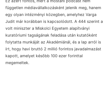
Ez azért fontos, mert a mostani podcast nem
független médiavállalkozásként jelenik meg, hanem
egy olyan intézményi közegben, amelyhez Varga
Judit már korábban is kapcsolódott. A 444 szerint a
volt miniszter a Miskolci Egyetem alapítványi
kuratóriumi tagságának feladása után kutatóként
folytatta munkáját az Akadémiánál, és a lap arról is
írt, hogy havi bruttó 2 millió forintos javadalmazást
kapott, amelyet később 100 ezer forinttal
megemeltek.