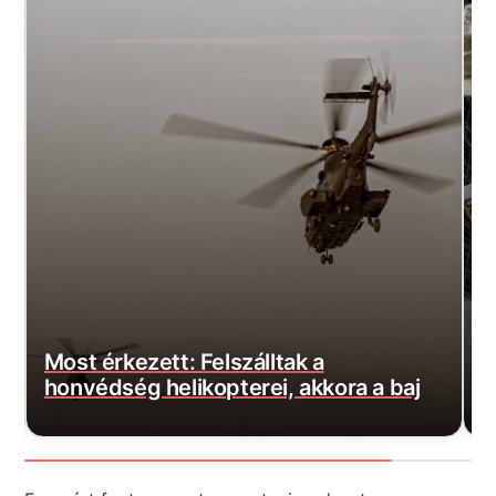
Döntött az uniós bíróság: 289 milliárd
forintot kell visszafizetni az
adőfizetőknek a Fidesz miatt