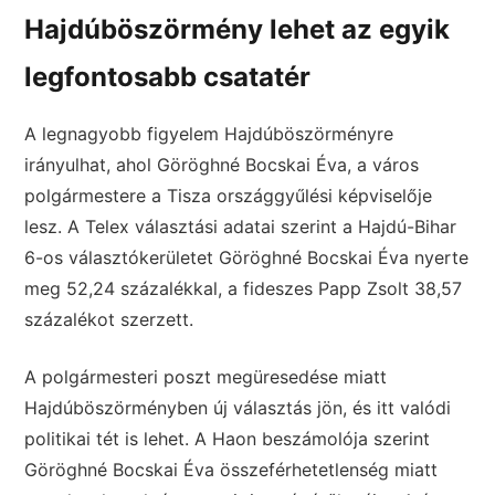
Hajdúböszörmény lehet az egyik
legfontosabb csatatér
A legnagyobb figyelem Hajdúböszörményre
irányulhat, ahol Göröghné Bocskai Éva, a város
polgármestere a Tisza országgyűlési képviselője
lesz. A Telex választási adatai szerint a Hajdú-Bihar
6-os választókerületet Göröghné Bocskai Éva nyerte
meg 52,24 százalékkal, a fideszes Papp Zsolt 38,57
százalékot szerzett.
A polgármesteri poszt megüresedése miatt
Hajdúböszörményben új választás jön, és itt valódi
politikai tét is lehet. A Haon beszámolója szerint
Göröghné Bocskai Éva összeférhetetlenség miatt