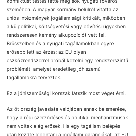
konfliktust testesítette meg sok nyugati főváros
szemében. A magyar kormány belülről vitatta az
uniós intézmények jogállamisági kritikáit, miközben
a külpolitikai, költségvetési vagy bővítési ügyekben
rendszeresen kemény alkupozíciót vett fel.
Brüsszelben és a nyugati tagállamokban egyre
erősebb lett az érzés: az EU olyan
eszközrendszerrel próbál kezelni egy rendszerszintű
problémát, amelyet eredetileg jóhiszemű
tagállamokra terveztek.
Ez a jóhiszeműségi korszak látszik most véget érni.
Az öt ország javaslata valójában annak beismerése,
hogy a régi szerződéses és politikai mechanizmusok
nem voltak elég erősek. Ha egy tagállam belépés
után kezdte lebontani a jogállami garanciákat, az EU