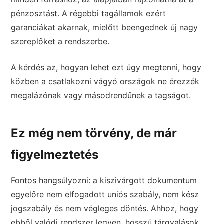
pénzosztást. A régebbi tagállamok ezért
garanciákat akarnak, mielőtt beengednek új nagy
szereplőket a rendszerbe.
A kérdés az, hogyan lehet ezt úgy megtenni, hogy
közben a csatlakozni vágyó országok ne érezzék
megalázónak vagy másodrendűnek a tagságot.
Ez még nem törvény, de már
figyelmeztetés
Fontos hangsúlyozni: a kiszivárgott dokumentum
egyelőre nem elfogadott uniós szabály, nem kész
jogszabály és nem végleges döntés. Ahhoz, hogy
ebből valódi rendszer legyen, hosszú tárgyalások,