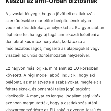
Készül az anti-Orbán biztosíték
A javaslat lényege, hogy a jövőbeli csatlakozási
szerződésekbe már előre beépítenének olyan
védelmi záradékokat, amelyekkel az EU gyorsabban
léphetne fel, ha egy új tagállam elkezdi leépíteni a
demokratikus intézményeket, korlátozza a
médiaszabadságot, megsérti az alapjogokat vagy
visszaél az uniós döntéshozatali helyzetével.
Ez nagyon más logika, mint amit az EU korábban
követett. A régi modell abból indult ki, hogy aki
belépett, az már átvette a szabályokat, megfelelt a
feltételeknek, és onnantól teljes jogú tagként
viselkedik. A magyar és lengyel jogállamisági viták
azonban megmutatták, hogy a csatlakozás utáni
visszarendeződésre az EU sokáig gyenge, lassú és