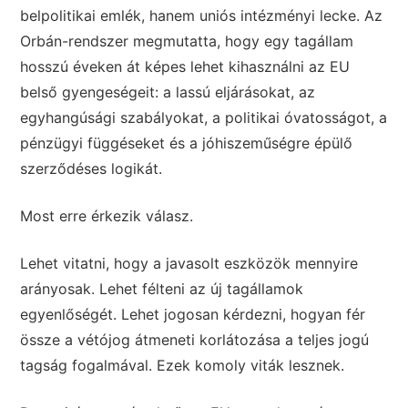
belpolitikai emlék, hanem uniós intézményi lecke. Az
Orbán-rendszer megmutatta, hogy egy tagállam
hosszú éveken át képes lehet kihasználni az EU
belső gyengeségeit: a lassú eljárásokat, az
egyhangúsági szabályokat, a politikai óvatosságot, a
pénzügyi függéseket és a jóhiszeműségre épülő
szerződéses logikát.
Most erre érkezik válasz.
Lehet vitatni, hogy a javasolt eszközök mennyire
arányosak. Lehet félteni az új tagállamok
egyenlőségét. Lehet jogosan kérdezni, hogyan fér
össze a vétójog átmeneti korlátozása a teljes jogú
tagság fogalmával. Ezek komoly viták lesznek.