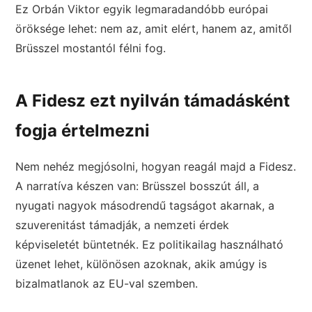
Ez Orbán Viktor egyik legmaradandóbb európai
öröksége lehet: nem az, amit elért, hanem az, amitől
Brüsszel mostantól félni fog.
A Fidesz ezt nyilván támadásként
fogja értelmezni
Nem nehéz megjósolni, hogyan reagál majd a Fidesz.
A narratíva készen van: Brüsszel bosszút áll, a
nyugati nagyok másodrendű tagságot akarnak, a
szuverenitást támadják, a nemzeti érdek
képviseletét büntetnék. Ez politikailag használható
üzenet lehet, különösen azoknak, akik amúgy is
bizalmatlanok az EU-val szemben.