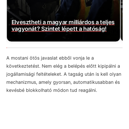
Döntött a kormány: nagy változás jön a
S
s
háziorvosi rendelőkben, erre
S
készüljenek a krónikus betegek
h
A mostani ötös javaslat ebből vonja le a
következtetést. Nem elég a belépés előtt kipipálni a
jogállamisági feltételeket. A tagság után is kell olyan
mechanizmus, amely gyorsan, automatikusabban és
kevésbé blokkolható módon tud reagálni.