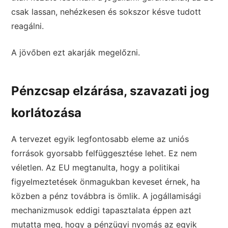
csak lassan, nehézkesen és sokszor késve tudott
reagálni.
A jövőben ezt akarják megelőzni.
Pénzcsap elzárása, szavazati jog
korlátozása
A tervezet egyik legfontosabb eleme az uniós
források gyorsabb felfüggesztése lehet. Ez nem
véletlen. Az EU megtanulta, hogy a politikai
figyelmeztetések önmagukban keveset érnek, ha
közben a pénz továbbra is ömlik. A jogállamisági
mechanizmusok eddigi tapasztalata éppen azt
mutatta meg, hogy a pénzügyi nyomás az egyik