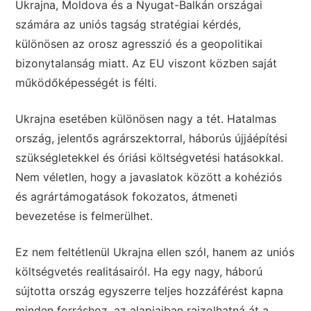
Ukrajna, Moldova és a Nyugat-Balkán országai
számára az uniós tagság stratégiai kérdés,
különösen az orosz agresszió és a geopolitikai
bizonytalanság miatt. Az EU viszont közben saját
működőképességét is félti.
Ukrajna esetében különösen nagy a tét. Hatalmas
ország, jelentős agrárszektorral, háborús újjáépítési
szükségletekkel és óriási költségvetési hatásokkal.
Nem véletlen, hogy a javaslatok között a kohéziós
és agrártámogatások fokozatos, átmeneti
bevezetése is felmerülhet.
Ez nem feltétlenül Ukrajna ellen szól, hanem az uniós
költségvetés realitásairól. Ha egy nagy, háború
sújtotta ország egyszerre teljes hozzáférést kapna
minden forráshoz, az alapjaiban rajzolhatná át a