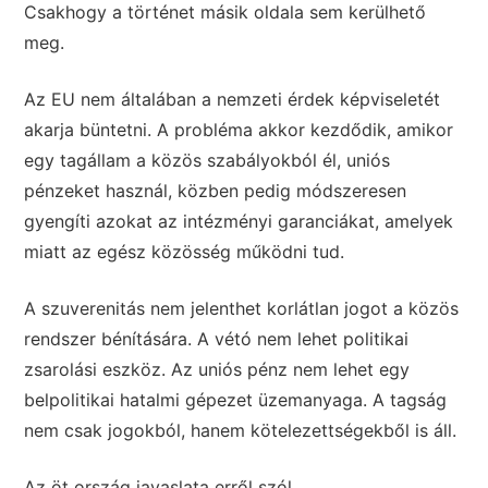
Csakhogy a történet másik oldala sem kerülhető
meg.
Az EU nem általában a nemzeti érdek képviseletét
akarja büntetni. A probléma akkor kezdődik, amikor
egy tagállam a közös szabályokból él, uniós
pénzeket használ, közben pedig módszeresen
gyengíti azokat az intézményi garanciákat, amelyek
miatt az egész közösség működni tud.
A szuverenitás nem jelenthet korlátlan jogot a közös
rendszer bénítására. A vétó nem lehet politikai
zsarolási eszköz. Az uniós pénz nem lehet egy
belpolitikai hatalmi gépezet üzemanyaga. A tagság
nem csak jogokból, hanem kötelezettségekből is áll.
Az öt ország javaslata erről szól.