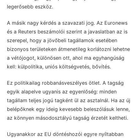
legerősebb eszköz.
A másik nagy kérdés a szavazati jog. Az Euronews
és a Reuters beszámolói szerint a javaslatban az is
szerepel, hogy a jövőbeli tagállamok esetében
bizonyos területeken átmenetileg korlátozni lehetne
a vétójogot, különösen ott, ahol ma egyhangúság
kell: külpolitika, uniós költségvetés, bővítés.
Ez politikailag robbanásveszélyes ötlet. A tagság
egyik alapelve ugyanis az egyenlőség: minden
tagállam teljes jogú tagként ül az asztalnál. Ha az új
belépőknek egy ideig kevesebb beleszólásuk lenne,
az könnyen másodosztályú tagság érzetét keltheti.
Ugyanakkor az EU döntéshozói egyre nyíltabban