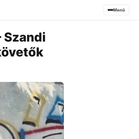
Menü
– Szandi
 követők