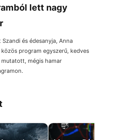
ramból lett nagy
r
t Szandi és édesanyja, Anna
 A közös program egyszerű, kedves
at mutatott, mégis hamar
tagramon.
t