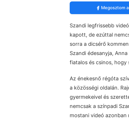
Megosztom a
Szandi legfrissebb videó
kapott, de ezúttal nemc
sorra a dicsérő komment
Szandi édesanyja, Anna 
fiatalos és csinos, hogy 
Az énekesnő régóta szív
a közösségi oldalán. Raj
gyermekeivel és szerette
nemcsak a színpadi Szand
mostani videó azonban m