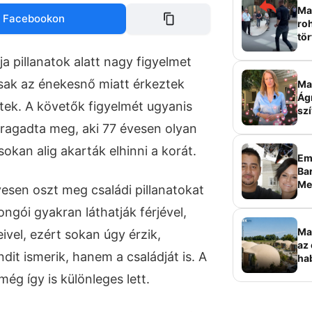
Mag
 Facebookon
roh
tör
sz
ja pillanatok alatt nagy figyelmet
sak az énekesnő miatt érkeztek
Ma 
Ág
ek. A követők figyelmét ugyanis
szí
ragadta meg, aki 77 évesen olyan
sokan alig akarták elhinni a korát.
Em
Bar
Me
esen oszt meg családi pillanatokat
sz
ongói gyakran láthatják férjével,
Ma
ivel, ezért sokan úgy érzik,
az 
it ismerik, hanem a családját is. A
ha
ala
ég így is különleges lett.
elk