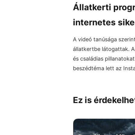
Állatkerti prog
internetes sike
A videó tanúsága szerin
állatkertbe látogattak.
és családias pillanatok
beszédtéma lett az Ins
Ez is érdekelhe