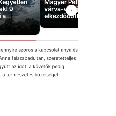
Magyar Péter bejelentette a
Ezek
várva-várt jó hírt! Végre
autó
›
elkezdődött…
bírs
, mennyire szoros a kapcsolat anya és
Anna felszabadultan, szeretetteljes
yütt az időt, a követők pedig
t a természetes közelséget.