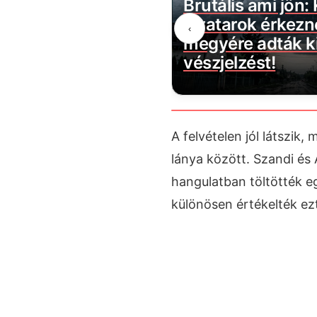
zűnik a
Brutális ami jön: Kegyetlen
: több
zivatarok érkeznek! 9
‹
t
megyére adták ki a
vészjelzést!
A felvételen jól látszik
lánya között. Szandi és 
hangulatban töltötték eg
különösen értékelték ez