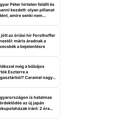
yar Péter hirtelen felállt és
anni kezdett: olyan pillanat
tént, amire senki nem
ámított
jött az óriási hír Forsthoffer
nestől: máris áradnak a
vecskék a bejelentésre
lékszel még a bűbájos
tók Eszterre a
gasztárból? Caramel nagy
erelme volt
gyarországon is hatalmas
érdeklődés az új japán
bkupolaházak iránt: 2 óra
tt felépülhetnek, és
épesztő áron hirdetik őket