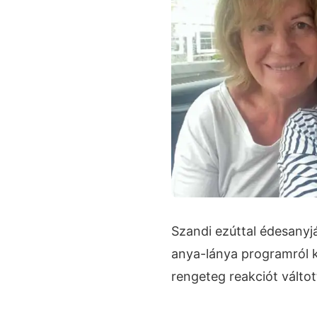
Szandi ezúttal édesanyjá
anya-lánya programról ké
rengeteg reakciót váltott