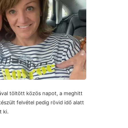
val töltött közös napot, a meghitt
szült felvétel pedig rövid idő alatt
 ki.