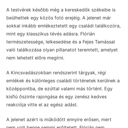
A testvérek később még a kereskedők székeibe is
beülhettek egy közös fotó erejéig. A jelenet már
sokkal inkább emlékeztetett egy családi találkozóra,
mint egy klasszikus tévés adásra. Flórián
természetessége, lelkesedése és a Fejes Tamással
való találkozása olyan pillanatot teremtett, amelyet
nem lehetett előre megírni.
A Kincsvadászokban rendszerint tárgyak, régi
emlékek és különleges családi történetek kerülnek a
középpontba, de ezúttal valami más történt. Egy
kisfiú őszinte rajongása és egy zenész kedves
reakciója vitte el az egész adást.
A jelenet azért is működött ennyire erősen, mert
nem volt benne semmi erőltetett. Flórián nem