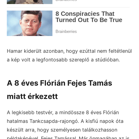
Hamar kiderült azonban, hogy ezúttal nem feltétlenül
a kép volt a legfontosabb szereplő a stúdióban.
A 8 éves Flórián Fejes Tamás
miatt érkezett
A legkisebb testvér, a mindössze 8 éves Flórián
hatalmas Tankcsapda-rajongó. A kisfiú napok óta
készült arra, hogy személyesen találkozhasson
példaképével, Fejes Tamással. Már önmagában az is