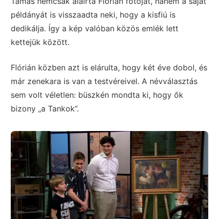
Tamás nemcsak aláírta Flórián fotóját, hanem a saját
példányát is visszaadta neki, hogy a kisfiú is
dedikálja. Így a kép valóban közös emlék lett
kettejük között.
Flórián közben azt is elárulta, hogy két éve dobol, és
már zenekara is van a testvéreivel. A névválasztás
sem volt véletlen: büszkén mondta ki, hogy ők
bizony „a Tankok”.