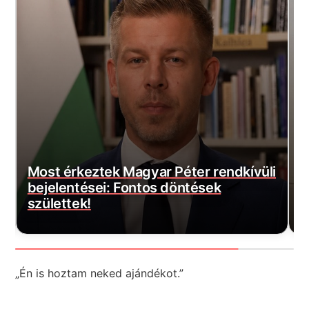
r Péter rendkívüli
 döntések
Most érkezett: Felszálltak 
honvédség helikopterei, ak
„Én is hoztam neked ajándékot.”