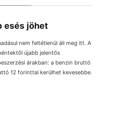
 esés jöhet
dásul nem feltétlenül áll meg itt. A
péntektől újabb jelentős
eszerzési árakban: a benzin bruttó
ruttó 12 forinttal kerülhet kevesebbe.