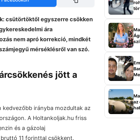
roh
tör
sz
ok: csütörtöktől egyszerre csökken
agykereskedelmi ára
Ma 
Ág
ozás nem apró korrekció, mindkét
szí
számjegyű mérséklésről van szó.
Em
Bar
rcsökkenés jött a
Me
sz
Ma
az 
n kedvezőbb irányba mozdultak az
ha
ala
szágon. A Holtankoljak.hu friss
elk
enzin és a gázolaj
bruttó 11 forinttal csökkent.