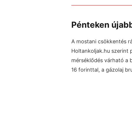
Pénteken újabb
A mostani csökkentés ráa
Holtankoljak.hu szerint 
mérséklődés várható a b
16 forinttal, a gázolaj b