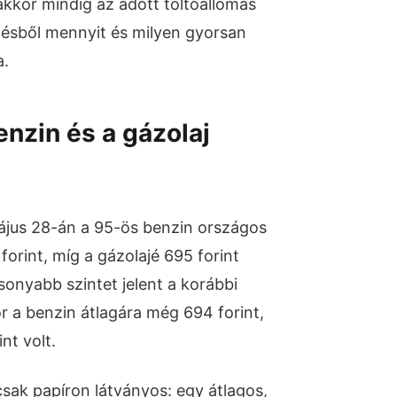
kkor mindig az adott töltőállomás
nésből mennyit és milyen gyorsan
a.
enzin és a gázolaj
május 28-án a 95-ös benzin országos
forint, míg a gázolajé 695 forint
csonyabb szintet jelent a korábbi
 a benzin átlagára még 694 forint,
nt volt.
ak papíron látványos: egy átlagos,