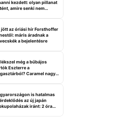
anni kezdett: olyan pillanat
tént, amire senki nem
ámított
jött az óriási hír Forsthoffer
nestől: máris áradnak a
vecskék a bejelentésre
lékszel még a bűbájos
tók Eszterre a
gasztárból? Caramel nagy
erelme volt
gyarországon is hatalmas
érdeklődés az új japán
bkupolaházak iránt: 2 óra
tt felépülhetnek, és
épesztő áron hirdetik őket