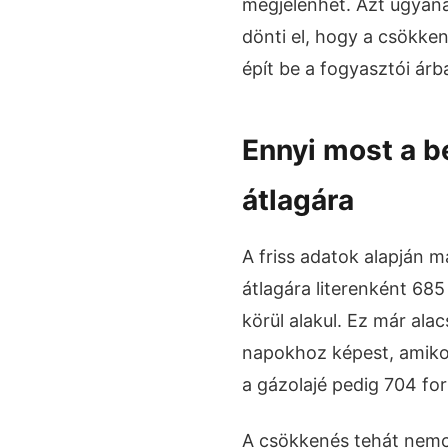
megjelenhet. Azt ugyana
dönti el, hogy a csökke
épít be a fogyasztói árb
Ennyi most a b
átlagára
A friss adatok alapján 
átlagára literenként 685 
körül alakul. Ez már ala
napokhoz képest, amikor
a gázolajé pedig 704 fori
A csökkenés tehát nemcs