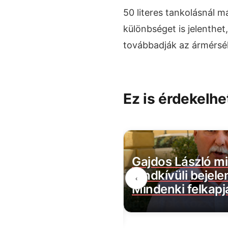
50 literes tankolásnál m
különbséget is jelenthet
továbbadják az ármérsék
Ez is érdekelhe
z uniós bíróság:
Gajdos László mi
árd forintot kell
rendkívüli bejele
‹
etni az
Mindenki felkapja
őknek a Fidesz miatt