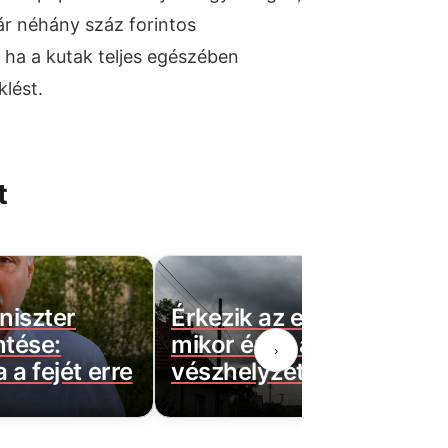
ár néhány száz forintos
, ha a kutak teljes egészében
lést.
t
niszter
Érkezik az eső, már látni
ntése:
mikor éri el az országot, 
›
 a fejét erre
vészhelyzet marad!