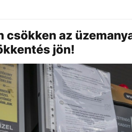
n csökken az üzemanya
ökkentés jön!