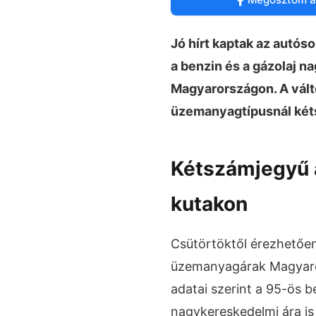
Jó hírt kaptak az autós
a benzin és a gázolaj n
Magyarországon. A vált
üzemanyagtípusnál két
Kétszámjegyű á
kutakon
Csütörtöktől érezhetőe
üzemanyagárak Magyaror
adatai szerint a 95-ös b
nagykereskedelmi ára is 