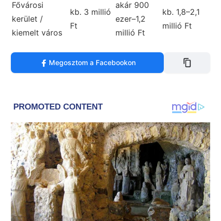
Fővárosi
akár 900
kb. 3 millió
kb. 1,8–2,1
kerület /
ezer–1,2
Ft
millió Ft
kiemelt város
millió Ft
Megosztom a Facebookon