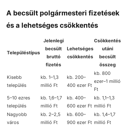
A becsült polgármesteri fizetések
és a lehetséges csökkentés
Jelenlegi
Csökkentés
becsült
Lehetséges
utáni
Településtípus
bruttó
csökkentés
becsült
fizetés
összeg
kb. 800
Kisebb
kb. 1–1,3
kb. 200–
ezer–1 millió
település
millió Ft
400 ezer Ft
Ft
5–10 ezres
kb. 1,6–1,7
kb. 400–
kb. 1,1–1,3
település
millió Ft
600 ezer Ft
millió Ft
Nagyobb
kb. 2–2,5
kb. 600–
kb. 1,4–1,7
város
millió Ft
900 ezer Ft
millió Ft