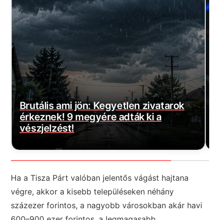
arok
Magyar Péter bejelentette a várva-
várt jó hírt! Végre elkezdődött…
Ha a Tisza Párt valóban jelentős vágást hajtana
végre, akkor a kisebb településeken néhány
százezer forintos, a nagyobb városokban akár havi
600–900 ezer forintos, a legmagasabb