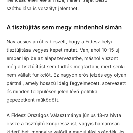
nemcsak ellenfele a Tisza, hanem saját belső
széthullása is veszélyt jelenthet.
A tisztújítás sem megy mindenhol simán
Navracsics arról is beszélt, hogy a Fidesz helyi
tisztújítása vegyes képet mutat. Van, ahol 10-15 új
ember lép be az alapszervezetbe, máshol viszont
még a tisztújítást sem tudták megtartani, mert senki
nem vállalt funkciót. Ez nagyon erős jelzés egy olyan
pártnál, amely hosszú ideig fegyelmezett, szervezett
és minden településen jelen lévő politikai
gépezetként működött.
A Fidesz Országos Választmánya június 13-ra hívta
össze a tisztújító kongresszust, vagyis hamarosan
kiderülhet, mennyire valódi a megújulási szándék, és