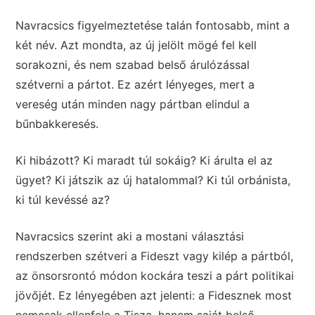
Navracsics figyelmeztetése talán fontosabb, mint a
két név. Azt mondta, az új jelölt mögé fel kell
sorakozni, és nem szabad belső árulózással
szétverni a pártot. Ez azért lényeges, mert a
vereség után minden nagy pártban elindul a
bűnbakkeresés.
Ki hibázott? Ki maradt túl sokáig? Ki árulta el az
ügyet? Ki játszik az új hatalommal? Ki túl orbánista,
ki túl kevéssé az?
Navracsics szerint aki a mostani választási
rendszerben szétveri a Fideszt vagy kilép a pártból,
az önsorsrontó módon kockára teszi a párt politikai
jövőjét. Ez lényegében azt jelenti: a Fidesznek most