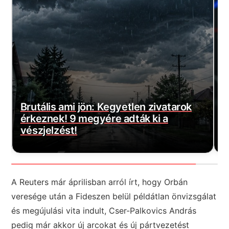
Magyar Péter bejelentette a várva-
E
várt jó hírt! Végre elkezdődött…
m
A Reuters már áprilisban arról írt, hogy Orbán
veresége után a Fideszen belül példátlan önvizsgálat
és megújulási vita indult, Cser-Palkovics András
pedig már akkor új arcokat és új pártvezetést