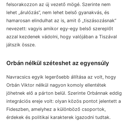
felsorakozzon az új vezető mögé. Szerinte nem
lehet „árulózás”, nem lehet belső gyanakvás, és
hamarosan elindulhat az is, amit ő „tiszásozásnak”
nevezett: vagyis amikor egy-egy belső szereplőt
azzal kezdenek vádolni, hogy valójában a Tiszával
játszik össze.
Orbán nélkül széteshet az egyensúly
Navracsics egyik legerősebb állítása az volt, hogy
Orbán Viktor nélkül nagyon komoly ellentétek
jöhetnek elő a párton belül. Szerinte Orbánnak eddig
integrációs ereje volt: olyan közös pontot jelentett a
Fideszben, amelyhez a különböző csoportok,
érdekek és politikai karakterek igazodni tudtak.