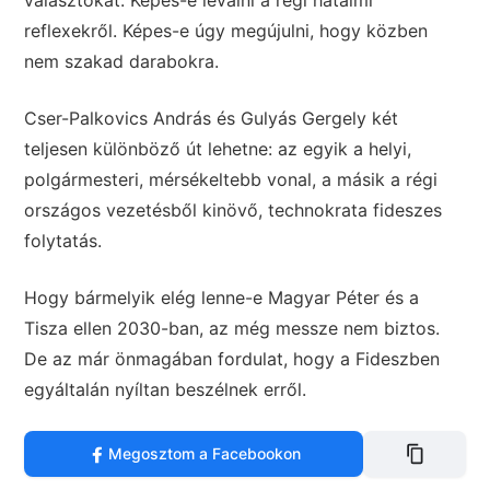
választókat. Képes-e leválni a régi hatalmi
reflexekről. Képes-e úgy megújulni, hogy közben
nem szakad darabokra.
Cser-Palkovics András és Gulyás Gergely két
teljesen különböző út lehetne: az egyik a helyi,
polgármesteri, mérsékeltebb vonal, a másik a régi
országos vezetésből kinövő, technokrata fideszes
folytatás.
Hogy bármelyik elég lenne-e Magyar Péter és a
Tisza ellen 2030-ban, az még messze nem biztos.
De az már önmagában fordulat, hogy a Fideszben
egyáltalán nyíltan beszélnek erről.
Megosztom a Facebookon