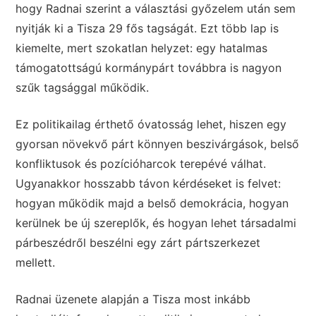
hogy Radnai szerint a választási győzelem után sem
nyitják ki a Tisza 29 fős tagságát. Ezt több lap is
kiemelte, mert szokatlan helyzet: egy hatalmas
támogatottságú kormánypárt továbbra is nagyon
szűk tagsággal működik.
Ez politikailag érthető óvatosság lehet, hiszen egy
gyorsan növekvő párt könnyen beszivárgások, belső
konfliktusok és pozícióharcok terepévé válhat.
Ugyanakkor hosszabb távon kérdéseket is felvet:
hogyan működik majd a belső demokrácia, hogyan
kerülnek be új szereplők, és hogyan lehet társadalmi
párbeszédről beszélni egy zárt pártszerkezet
mellett.
Radnai üzenete alapján a Tisza most inkább