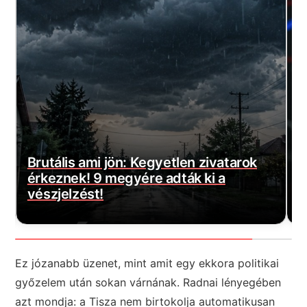
Magyar Péter bejelentette a várva-
E
várt jó hírt! Végre elkezdődött…
m
Ez józanabb üzenet, mint amit egy ekkora politikai
győzelem után sokan várnának. Radnai lényegében
azt mondja: a Tisza nem birtokolja automatikusan