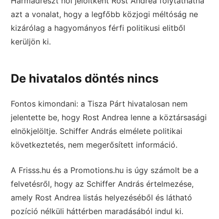
Harmadrészt női jelöltként Rost Andrea folytathatná
azt a vonalat, hogy a legfőbb közjogi méltóság ne
kizárólag a hagyományos férfi politikusi elitből
kerüljön ki.
De hivatalos döntés nincs
Fontos kimondani: a Tisza Párt hivatalosan nem
jelentette be, hogy Rost Andrea lenne a köztársasági
elnökjelöltje. Schiffer András elmélete politikai
következtetés, nem megerősített információ.
A Frisss.hu és a Promotions.hu is úgy számolt be a
felvetésről, hogy az Schiffer András értelmezése,
amely Rost Andrea listás helyezéséből és látható
pozíció nélküli háttérben maradásából indul ki.