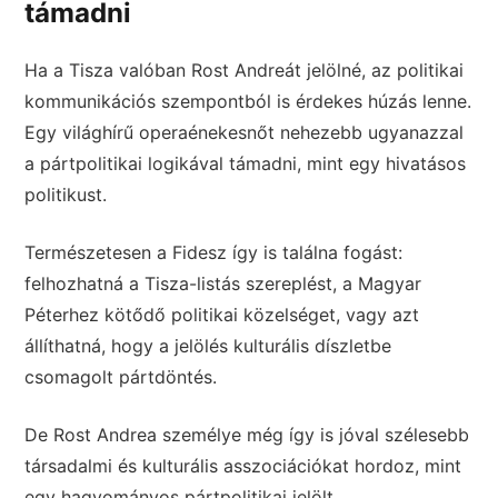
támadni
Ha a Tisza valóban Rost Andreát jelölné, az politikai
kommunikációs szempontból is érdekes húzás lenne.
Egy világhírű operaénekesnőt nehezebb ugyanazzal
a pártpolitikai logikával támadni, mint egy hivatásos
politikust.
Természetesen a Fidesz így is találna fogást:
felhozhatná a Tisza-listás szereplést, a Magyar
Péterhez kötődő politikai közelséget, vagy azt
állíthatná, hogy a jelölés kulturális díszletbe
csomagolt pártdöntés.
De Rost Andrea személye még így is jóval szélesebb
társadalmi és kulturális asszociációkat hordoz, mint
egy hagyományos pártpolitikai jelölt.