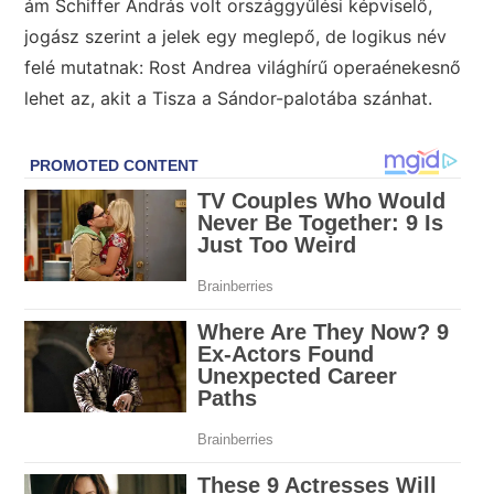
ám Schiffer András volt országgyűlési képviselő,
jogász szerint a jelek egy meglepő, de logikus név
felé mutatnak: Rost Andrea világhírű operaénekesnő
lehet az, akit a Tisza a Sándor-palotába szánhat.