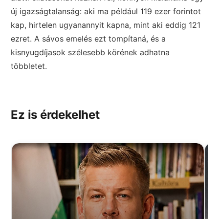
új igazságtalanság: aki ma például 119 ezer forintot
kap, hirtelen ugyanannyit kapna, mint aki eddig 121
ezret. A sávos emelés ezt tompítaná, és a
kisnyugdíjasok szélesebb körének adhatna
többletet.
Ez is érdekelhet