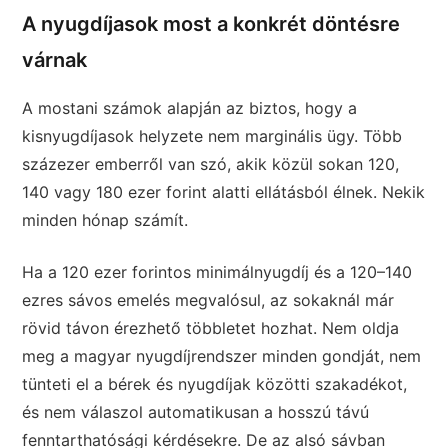
A nyugdíjasok most a konkrét döntésre
várnak
A mostani számok alapján az biztos, hogy a
kisnyugdíjasok helyzete nem marginális ügy. Több
százezer emberről van szó, akik közül sokan 120,
140 vagy 180 ezer forint alatti ellátásból élnek. Nekik
minden hónap számít.
Ha a 120 ezer forintos minimálnyugdíj és a 120–140
ezres sávos emelés megvalósul, az sokaknál már
rövid távon érezhető többletet hozhat. Nem oldja
meg a magyar nyugdíjrendszer minden gondját, nem
tünteti el a bérek és nyugdíjak közötti szakadékot,
és nem válaszol automatikusan a hosszú távú
fenntarthatósági kérdésekre. De az alsó sávban