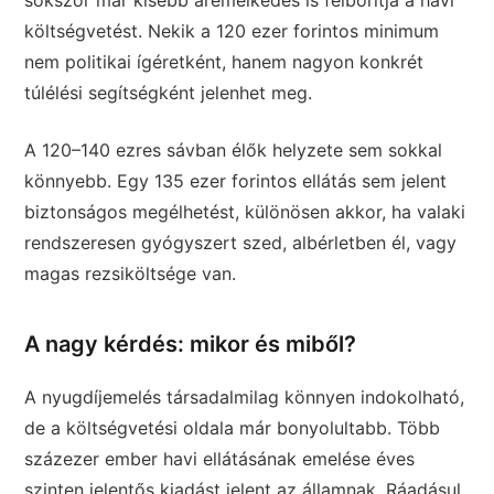
sokszor már kisebb áremelkedés is felborítja a havi
költségvetést. Nekik a 120 ezer forintos minimum
nem politikai ígéretként, hanem nagyon konkrét
túlélési segítségként jelenhet meg.
A 120–140 ezres sávban élők helyzete sem sokkal
könnyebb. Egy 135 ezer forintos ellátás sem jelent
biztonságos megélhetést, különösen akkor, ha valaki
rendszeresen gyógyszert szed, albérletben él, vagy
magas rezsiköltsége van.
A nagy kérdés: mikor és miből?
A nyugdíjemelés társadalmilag könnyen indokolható,
de a költségvetési oldala már bonyolultabb. Több
százezer ember havi ellátásának emelése éves
szinten jelentős kiadást jelent az államnak. Ráadásul