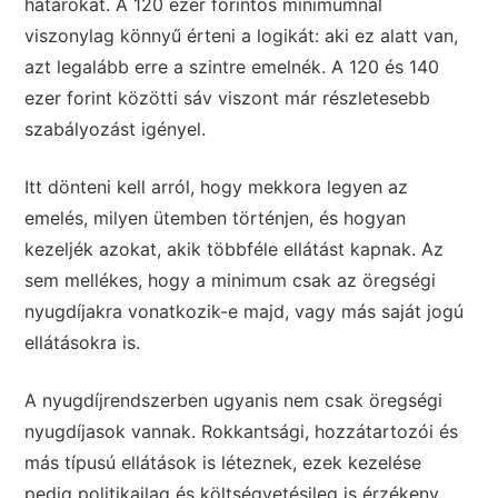
határokat. A 120 ezer forintos minimumnál
viszonylag könnyű érteni a logikát: aki ez alatt van,
azt legalább erre a szintre emelnék. A 120 és 140
ezer forint közötti sáv viszont már részletesebb
szabályozást igényel.
Itt dönteni kell arról, hogy mekkora legyen az
emelés, milyen ütemben történjen, és hogyan
kezeljék azokat, akik többféle ellátást kapnak. Az
sem mellékes, hogy a minimum csak az öregségi
nyugdíjakra vonatkozik-e majd, vagy más saját jogú
ellátásokra is.
A nyugdíjrendszerben ugyanis nem csak öregségi
nyugdíjasok vannak. Rokkantsági, hozzátartozói és
más típusú ellátások is léteznek, ezek kezelése
pedig politikailag és költségvetésileg is érzékeny