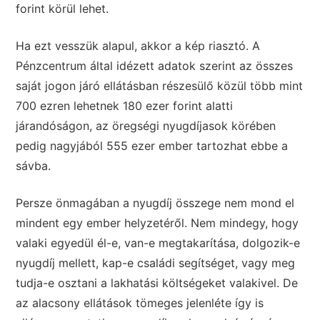
forint körül lehet.
Ha ezt vesszük alapul, akkor a kép riasztó. A
Pénzcentrum által idézett adatok szerint az összes
saját jogon járó ellátásban részesülő közül több mint
700 ezren lehetnek 180 ezer forint alatti
járandóságon, az öregségi nyugdíjasok körében
pedig nagyjából 555 ezer ember tartozhat ebbe a
sávba.
Persze önmagában a nyugdíj összege nem mond el
mindent egy ember helyzetéről. Nem mindegy, hogy
valaki egyedül él-e, van-e megtakarítása, dolgozik-e
nyugdíj mellett, kap-e családi segítséget, vagy meg
tudja-e osztani a lakhatási költségeket valakivel. De
az alacsony ellátások tömeges jelenléte így is