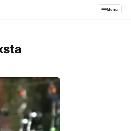
Menü
xsta