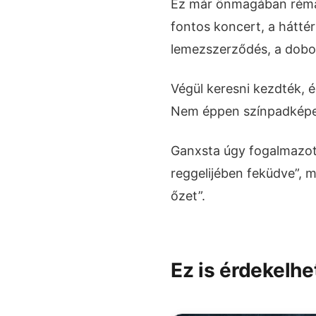
Ez már önmagában rémál
fontos koncert, a hátté
lemezszerződés, a dobos
Végül keresni kezdték, é
Nem éppen színpadképes
Ganxsta úgy fogalmazott:
reggelijében feküdve”, m
őzet”.
Ez is érdekelhe