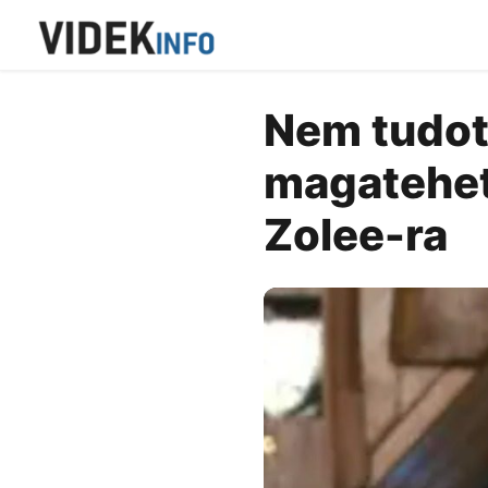
Nem tudott
magatehete
Zolee-ra