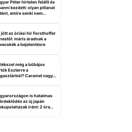
yar Péter hirtelen felállt és
anni kezdett: olyan pillanat
tént, amire senki nem
ámított
jött az óriási hír Forsthoffer
nestől: máris áradnak a
vecskék a bejelentésre
lékszel még a bűbájos
tók Eszterre a
gasztárból? Caramel nagy
erelme volt
gyarországon is hatalmas
érdeklődés az új japán
bkupolaházak iránt: 2 óra
tt felépülhetnek, és
épesztő áron hirdetik őket