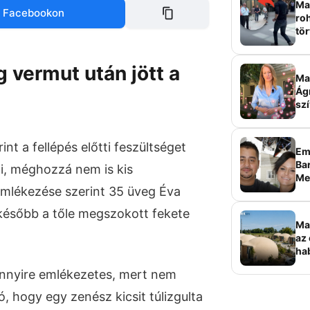
Mag
 Facebookon
roh
tör
sz
 vermut után jött a
Ma 
Ág
szí
nt a fellépés előtti feszültséget
Em
Bar
ni, méghozzá nem is kis
Me
emlékezése szerint 35 üveg Éva
sz
 később a tőle megszokott fekete
Ma
az 
ha
ala
 ennyire emlékezetes, mert nem
elk
ó, hogy egy zenész kicsit túlizgulta