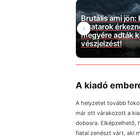
belül megszűnik a
Brutális ami jön:
évécsatorna: több
zivatarok érkezn
‹
ztartást érint
megyére adták ki
vészjelzést!
A kiadó embere
A helyzetet tovább fok
már ott várakozott a kiad
dobosra. Elképzelhető, 
fiatal zenészt várt, aki