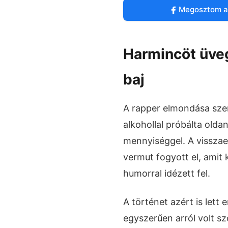
Megosztom a
Harmincöt üveg
baj
A rapper elmondása szeri
alkohollal próbálta olda
mennyiséggel. A vissza
vermut fogyott el, amit
humorral idézett fel.
A történet azért is lett
egyszerűen arról volt sz