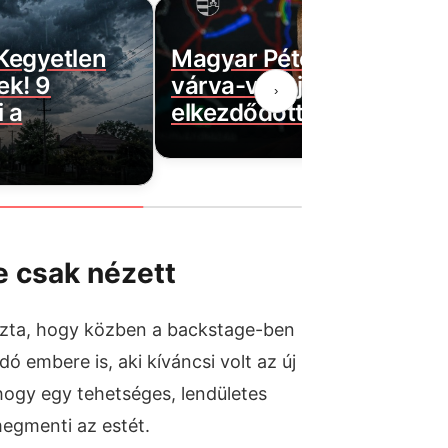
 Kegyetlen
Magyar Péter bejelentett
ek! 9
várva-várt jó hírt! Végre
›
 a
elkezdődött…
 csak nézett
ozta, hogy közben a backstage-ben
ó embere is, aki kíváncsi volt az új
hogy egy tehetséges, lendületes
 megmenti az estét.