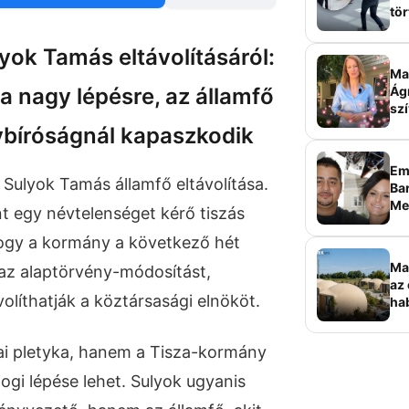
tör
sz
lyok Tamás eltávolításáról:
Ma 
 a nagy lépésre, az államfő
Ág
szí
bíróságnál kapaszkodik
Em
 Sulyok Tamás államfő eltávolítása.
Bar
Me
nt egy névtelenséget kérő tiszás
sz
hogy a kormány a következő hét
Ma
 az alaptörvény-módosítást,
az 
volíthatják a köztársasági elnököt.
ha
ala
elk
ai pletyka, hanem a Tisza-kormány
ogi lépése lehet. Sulyok ugyanis