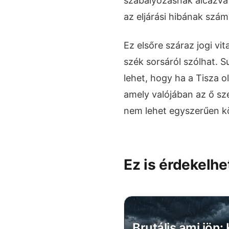
szabályozásnak álcázva 
az eljárási hibának számí
Ez elsőre száraz jogi vi
szék sorsáról szólhat. S
lehet, hogy ha a Tisza o
amely valójában az ő sz
nem lehet egyszerűen kö
Ez is érdekelhe
belül megszűnik a
Brutális ami jön: