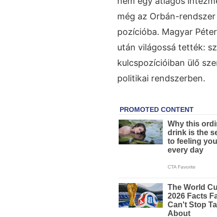
nem egy átlagos intézm
még az Orbán-rendszer 
pozícióba. Magyar Péte
után világossá tették: 
kulcspozícióiban ülő sze
politikai rendszerben.