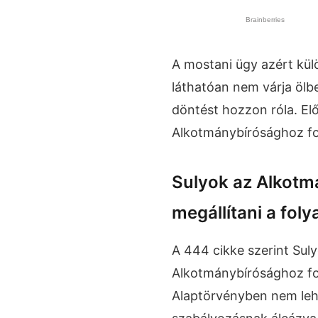
A mostani ügy azért kül
láthatóan nem várja ölb
döntést hozzon róla. El
Alkotmánybírósághoz fo
Sulyok az Alkotm
megállítani a fol
A 444 cikke szerint Sul
Alkotmánybírósághoz for
Alaptörvényben nem lehe