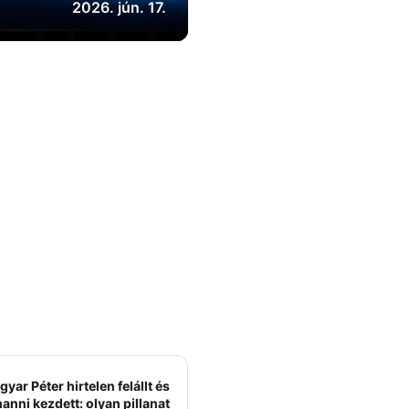
2026. jún. 17.
yar Péter hirtelen felállt és
anni kezdett: olyan pillanat