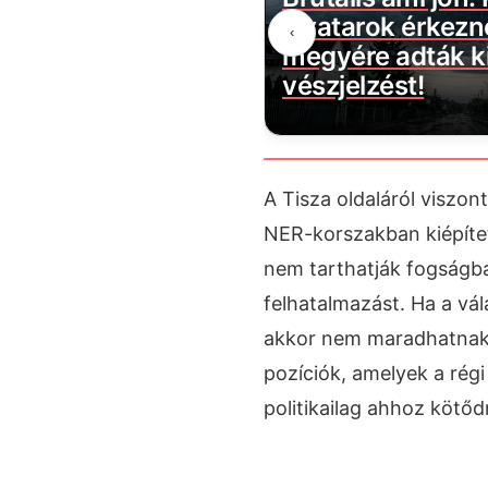
évécsatorna: több
zivatarok érkezn
‹
ztartást érint
megyére adták ki
vészjelzést!
A Tisza oldaláról viszon
NER-korszakban kiépíte
nem tarthatják fogságb
felhatalmazást. Ha a vál
akkor nem maradhatnak é
pozíciók, amelyek a régi 
politikailag ahhoz kötőd