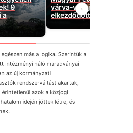
ek! 9
várva-várt jó hírt! Végre
›
 a
elkezdődött…
t egészen más a logika. Szerintük a
tt intézményi háló maradványai
an az új kormányzati
asztók rendszerváltást akartak,
rintetlenül azok a közjogi
hatalom idején jöttek létre, és
nek.