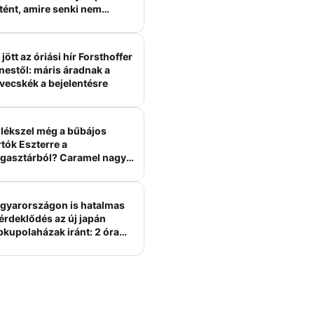
tént, amire senki nem
ámított
jött az óriási hír Forsthoffer
nestől: máris áradnak a
vecskék a bejelentésre
lékszel még a bűbájos
tók Eszterre a
gasztárból? Caramel nagy
erelme volt
gyarországon is hatalmas
érdeklődés az új japán
bkupolaházak iránt: 2 óra
tt felépülhetnek, és
épesztő áron hirdetik őket