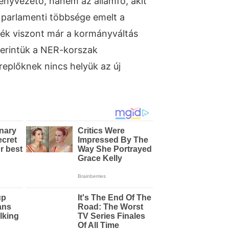
ényvezető, hanem az államfő, akit
parlamenti többsége emelt a
rék viszont már a kormányváltás
szerintük a NER-korszak
replőknek nincs helyük az új