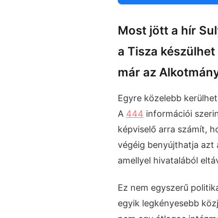
Most jött a hír Su
a Tisza készülhet
már az Alkotmány
Egyre közelebb kerülhet
A
444
információi szeri
képviselő arra számít, 
végéig benyújthatja azt
amellyel hivatalából eltá
Ez nem egyszerű politik
egyik legkényesebb közj