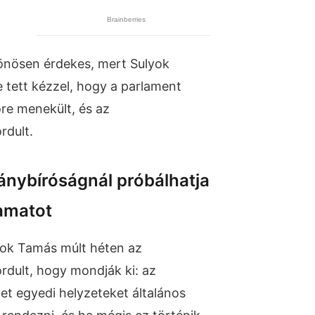
önösen érdekes, mert Sulyok
e tett kézzel, hogy a parlament
őre menekült, és az
rdult.
ánybíróságnál próbálhatja
yamatot
yok Tamás múlt héten az
dult, hogy mondják ki: az
t egyedi helyzeteket általános