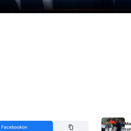
Mag
 Facebookon
roh