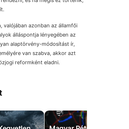
rendezni, és ha mégis ez történik,
t.
ta, valójában azonban az államfői
ulyok álláspontja lényegében az
lyan alaptörvény-módosítást ír,
emélyére van szabva, akkor azt
zjogi reformként eladni.
t
 Kegyetlen
Magyar Péter bejelentett