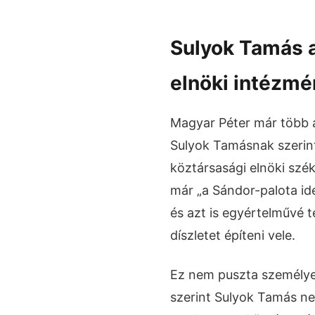
Sulyok Tamás a
elnöki intézmé
Magyar Péter már több a
Sulyok Tamásnak szerint
köztársasági elnöki szé
már „a Sándor-palota ide
és azt is egyértelművé t
díszletet építeni vele.
Ez nem puszta személyes
szerint Sulyok Tamás nem