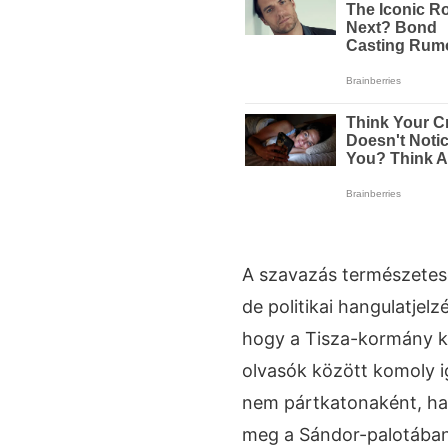
A szavazás természetese
de politikai hangulatjel
hogy a Tisza-kormány kö
olvasók között komoly i
nem pártkatonaként, han
meg a Sándor-palotában