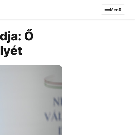
Menü
dja: Ő
lyét