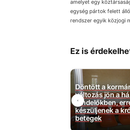
amelyet egy köztársaság
egység pártok felett áll
rendszer egyik közjogi
Ez is érdekelhe
eti a magyar
Döntött a kormá
s a teljes vagyonát?
változás jön a há
‹
épett a hatóság!
rendelőkben, err
készüljenek a kr
betegek