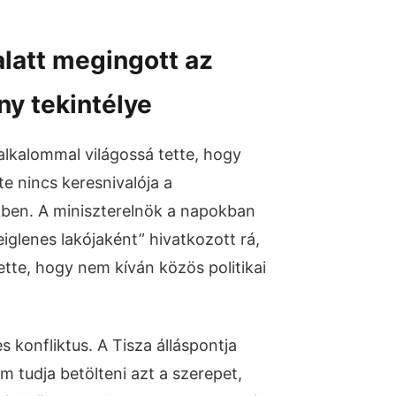
latt megingott az
ny tekintélye
lkalommal világossá tette, hogy
e nincs keresnivalója a
kben. A miniszterelnök a napokban
iglenes lakójaként” hivatkozott rá,
ette, hogy nem kíván közös politikai
 konfliktus. A Tisza álláspontja
 tudja betölteni azt a szerepet,