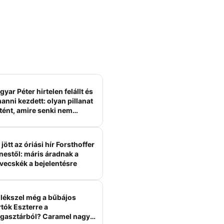
yar Péter hirtelen felállt és
anni kezdett: olyan pillanat
tént, amire senki nem
ámított
jött az óriási hír Forsthoffer
nestől: máris áradnak a
vecskék a bejelentésre
lékszel még a bűbájos
tók Eszterre a
gasztárból? Caramel nagy