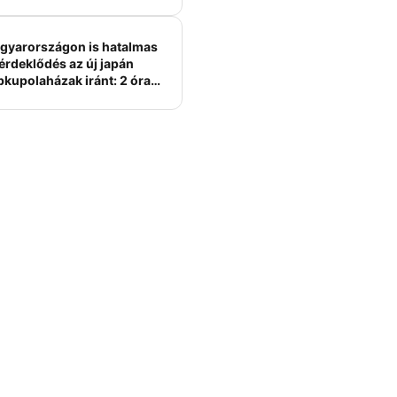
erelme volt
gyarországon is hatalmas
érdeklődés az új japán
bkupolaházak iránt: 2 óra
tt felépülhetnek, és
épesztő áron hirdetik őket