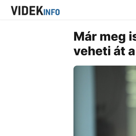
Már meg i
veheti át 