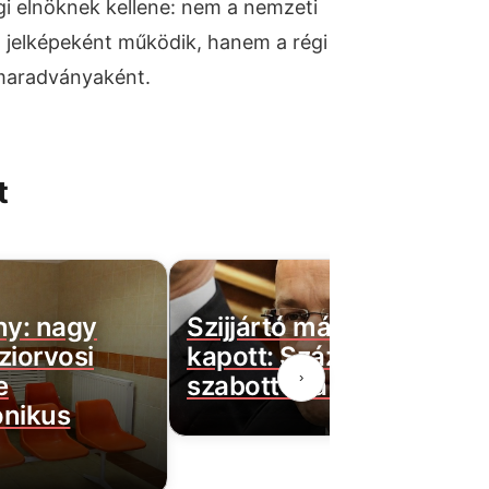
i elnöknek kellene: nem a nemzeti
ó jelképeként működik, hanem a régi
 maradványaként.
t
ny: nagy
Szijjártó máris rossz híre
ziorvosi
kapott: Százmilliós bírsá
›
e
szabott ki a hatóság!
ónikus