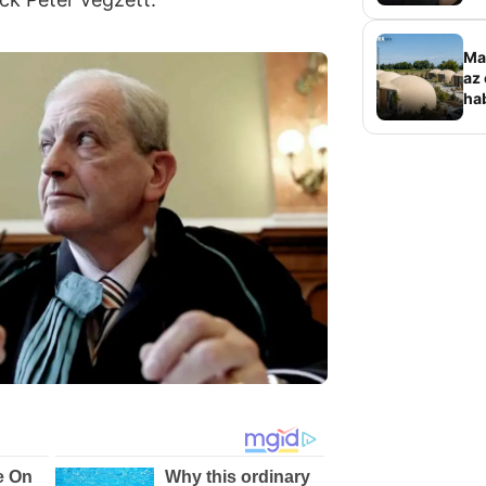
sz
Ma
az 
ha
ala
elk