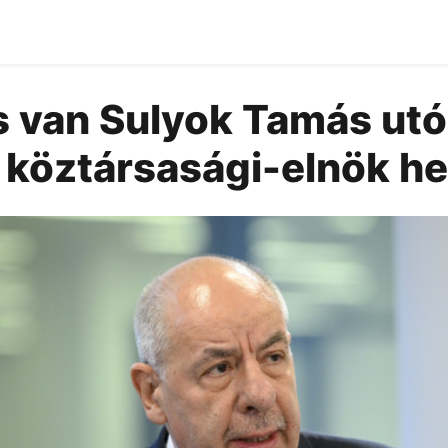
s van Sulyok Tamás utó
a köztársasági-elnök he