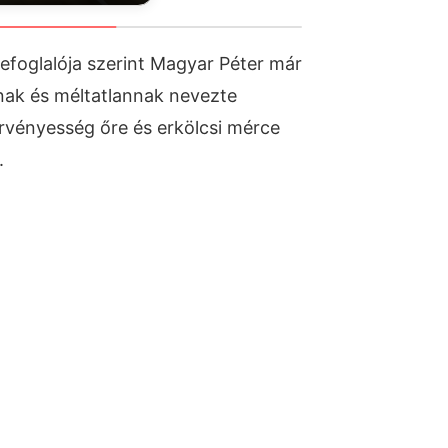
efoglalója szerint Magyar Péter már
nak és méltatlannak nevezte
örvényesség őre és erkölcsi mérce
.