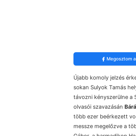
Megosztom a
Újabb komoly jelzés érke
sokan Sulyok Tamás hely
távozni kényszerülne a 
olvasói szavazásán
Bár
több ezer beérkezett v
messze megelőzve a több
Gábor, a harmadikon Ha