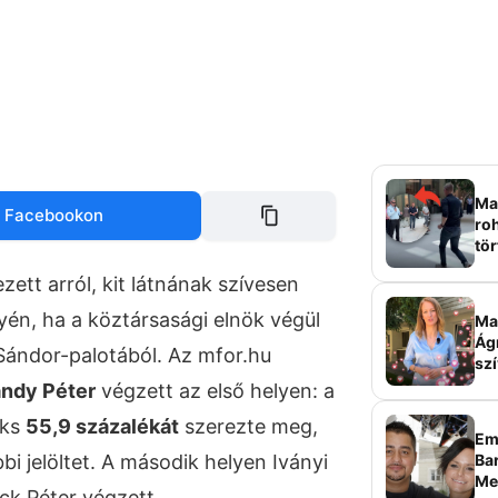
Mag
 Facebookon
roh
tör
sz
zett arról, kit látnának szívesen
én, ha a köztársasági elnök végül
Ma 
Ág
Sándor-palotából. Az mfor.hu
szí
ándy Péter
végzett az első helyen: a
oks
55,9 százalékát
szerezte meg,
Em
Bar
i jelöltet. A második helyen Iványi
Me
ck Péter végzett.