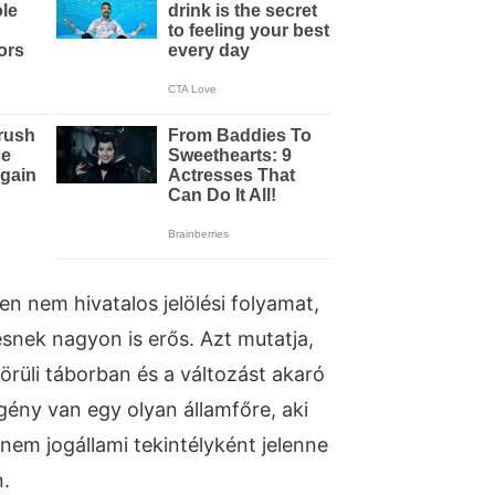
n nem hivatalos jelölési folyamat,
zésnek nagyon is erős. Azt mutatja,
rüli táborban és a változást akaró
gény van egy olyan államfőre, aki
em jogállami tekintélyként jelenne
.