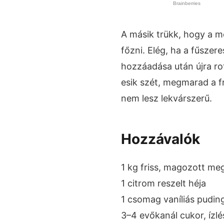
A másik trükk, hogy a 
főzni. Elég, ha a fűszer
hozzáadása után újra ro
esik szét, megmarad a fr
nem lesz lekvárszerű.
Hozzávalók
1 kg friss, magozott me
1 citrom reszelt héja
1 csomag vaníliás pudin
3–4 evőkanál cukor, ízlé