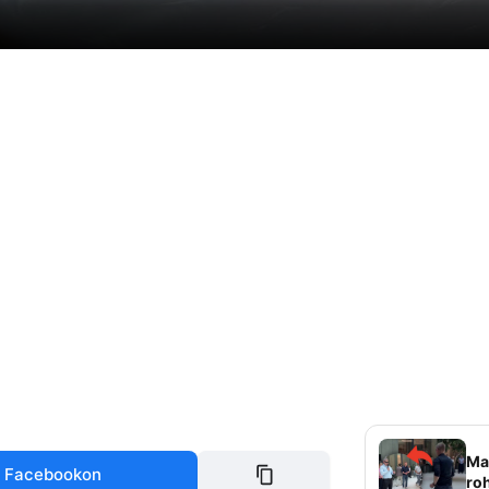
Mag
 Facebookon
roh