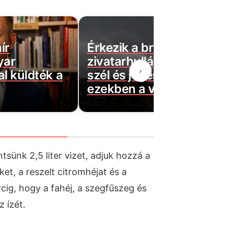
ír
Érkezik a brutális
yar
zivatarhullám: 90 km/ór
›
l küldték a
szél és jégeső csaphat le
ezekben a vármegyékbe
sünk 2,5 liter vizet, adjuk hozzá a
ket, a reszelt citromhéjat és a
rcig, hogy a fahéj, a szegfűszeg és
z ízét.