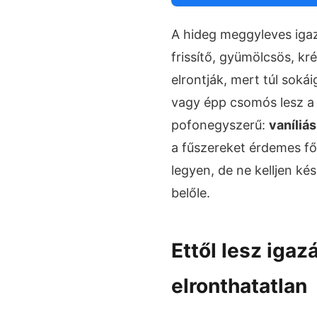
A hideg meggyleves igazi
frissítő, gyümölcsös, k
elrontják, mert túl sokái
vagy épp csomós lesz a s
pofonegyszerű:
vaníliá
a fűszereket érdemes fő
legyen, de ne kelljen k
belőle.
Ettől lesz iga
elronthatatlan