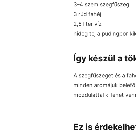
3–4 szem szegfűszeg
3 rúd fahéj
2,5 liter víz
hideg tej a pudingpor k
Így készül a t
A szegfűszeget és a fah
minden aromájuk belefő 
mozdulattal ki lehet ven
Ez is érdekelhe