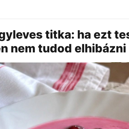
yleves titka: ha ezt te
n nem tudod elhibázni