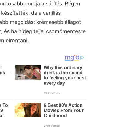
ontosabb pontja a sűrítés. Régen
készítették, de a vaníliás
sabb megoldás: krémesebb állagot
oz, és ha hideg tejjel csomómentesre
en elrontani.