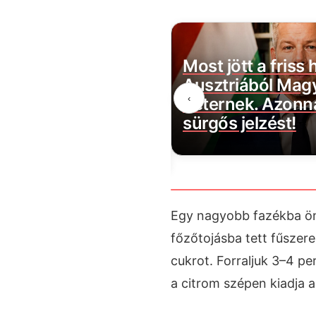
 nem történt olyan
Most jött a friss h
rszágon mint most,
Ausztriából Mag
‹
az adatok, és a
Péternek. Azonna
k sem hisznek a
sürgős jelzést!
ek
Egy nagyobb fazékba önt
főzőtojásba tett fűszere
cukrot. Forraljuk 3–4 pe
a citrom szépen kiadja a