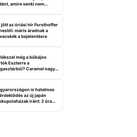
tént, amire senki nem
ámított
jött az óriási hír Forsthoffer
nestől: máris áradnak a
vecskék a bejelentésre
lékszel még a bűbájos
tók Eszterre a
gasztárból? Caramel nagy
erelme volt
gyarországon is hatalmas
érdeklődés az új japán
bkupolaházak iránt: 2 óra
tt felépülhetnek, és
épesztő áron hirdetik őket