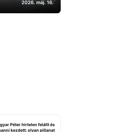
2026. máj. 16.
yar Péter hirtelen felállt és
anni kezdett: olyan pillanat