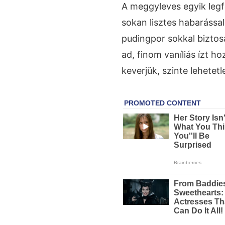
A meggyleves egyik legf
sokan lisztes habarással 
pudingpor sokkal bizto
ad, finom vaníliás ízt h
keverjük, szinte lehetetl