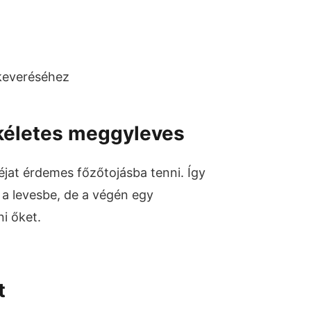
ikeveréséhez
ökéletes meggyleves
éjat érdemes főzőtojásba tenni. Így
a levesbe, de a végén egy
ni őket.
t