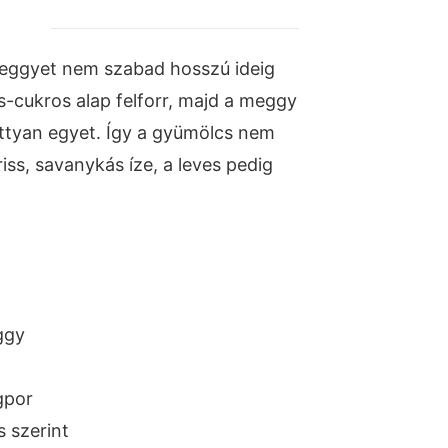
meggyet nem szabad hosszú ideig
es-cukros alap felforr, majd a meggy
ttyan egyet. Így a gyümölcs nem
iss, savanykás íze, a leves pedig
ggy
gpor
s szerint