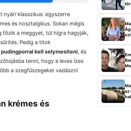
tör
sz
 nyári klasszikus: egyszerre
rémes és nosztalgikus. Sokan mégis
Ma 
Ág
g főzik a meggyet, túl hígra hagyják,
szí
űrítés. Pedig a titok
s pudingporral kell selymesíteni
, és
Em
Bar
zőtojásba tenni, hogy a leves ízes
Me
ésőbb a szegfűszegeket vadászni
sz
Ma
az 
ha
zán krémes és
ala
elk