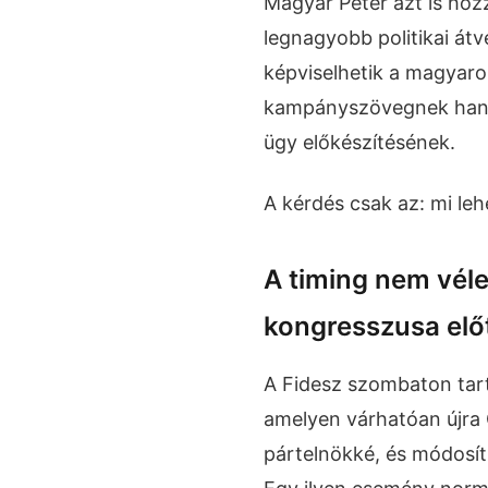
Magyar Péter azt is hozz
legnagyobb politikai át
képviselhetik a magyar
kampányszövegnek hang
ügy előkészítésének.
A kérdés csak az: mi leh
A timing nem vél
kongresszusa elő
A Fidesz szombaton tartj
amelyen várhatóan újra 
pártelnökké, és módosíth