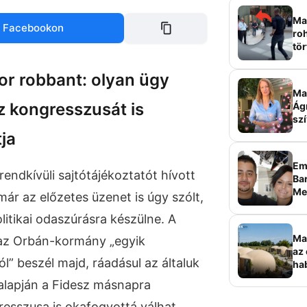
Mag
 Facebookon
roh
tör
sz
or robbant: olyan ügy
Ma 
sz kongresszusát is
Ág
szí
ja
Em
endkívüli sajtótájékoztatót hívott
Bar
Me
ár az előzetes üzenet is úgy szólt,
sz
itikai odaszúrásra készülne. A
Ma
: az Orbán-kormány „egyik
az 
” beszél majd, ráadásul az általuk
ha
ala
alapján a Fidesz másnapra
elk
gresszusa is okafogyottá válhat.