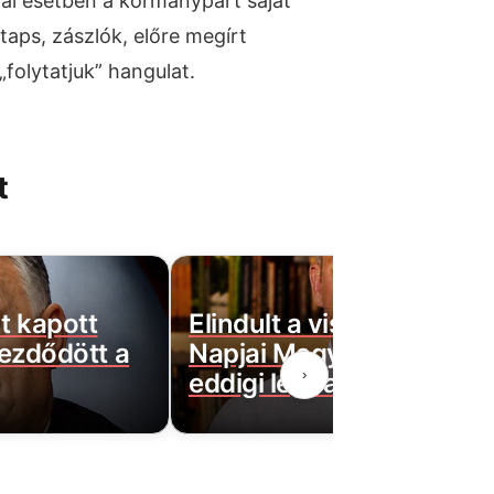
ál esetben a kormánypárt saját
 taps, zászlók, előre megírt
folytatjuk” hangulat.
t
t kapott
Elindult a visszaszámlálá
kezdődött a
Napjai Magyar Péternek 
›
eddigi legnagyobb lépés