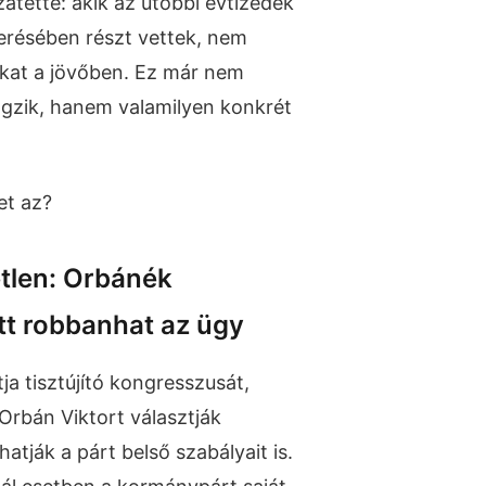
átette: akik az utóbbi évtizedek
verésében részt vettek, nem
okat a jövőben. Ez már nem
zik, hanem valamilyen konkrét
et az?
etlen: Orbánék
tt robbanhat az ügy
a tisztújító kongresszusát,
Orbán Viktort választják
atják a párt belső szabályait is.