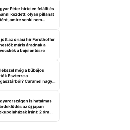
yar Péter hirtelen felállt és
anni kezdett: olyan pillanat
tént, amire senki nem
ámított
jött az óriási hír Forsthoffer
nestől: máris áradnak a
vecskék a bejelentésre
lékszel még a bűbájos
tók Eszterre a
gasztárból? Caramel nagy
erelme volt
gyarországon is hatalmas
érdeklődés az új japán
bkupolaházak iránt: 2 óra
tt felépülhetnek, és
épesztő áron hirdetik őket