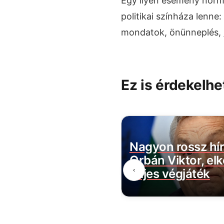
Egy ilyen esemény norm
politikai színháza lenne:
mondatok, önünneplés, „
Ez is érdekelhe
t egy újabb
Nagyon rossz hír
 képviselő a
Orbán Viktor, el
‹
ntben
teljes végjáték