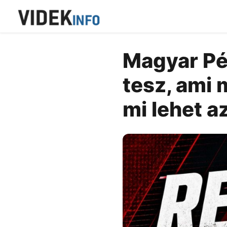
Magyar Pét
tesz, ami 
mi lehet a