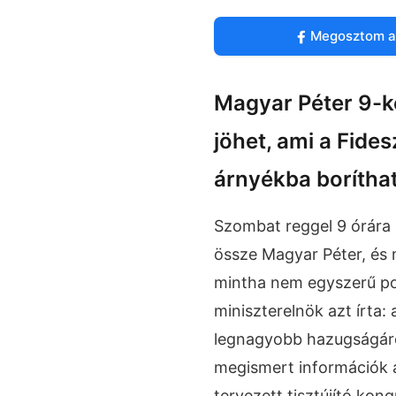
Megosztom a
Magyar Péter 9-k
jöhet, ami a Fide
árnyékba boríthat
Szombat reggel 9 órára r
össze Magyar Péter, és m
mintha nem egyszerű pol
miniszterelnök azt írta
legnagyobb hazugságáról
megismert információk 
tervezett tisztújító kon