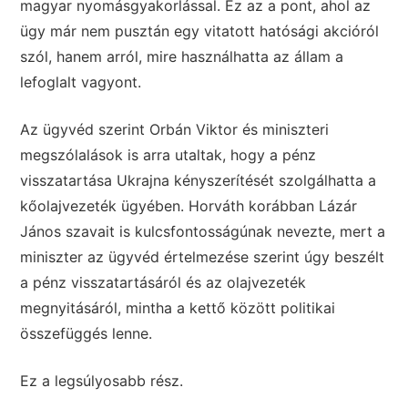
magyar nyomásgyakorlással. Ez az a pont, ahol az
ügy már nem pusztán egy vitatott hatósági akcióról
szól, hanem arról, mire használhatta az állam a
lefoglalt vagyont.
Az ügyvéd szerint Orbán Viktor és miniszteri
megszólalások is arra utaltak, hogy a pénz
visszatartása Ukrajna kényszerítését szolgálhatta a
kőolajvezeték ügyében. Horváth korábban Lázár
János szavait is kulcsfontosságúnak nevezte, mert a
miniszter az ügyvéd értelmezése szerint úgy beszélt
a pénz visszatartásáról és az olajvezeték
megnyitásáról, mintha a kettő között politikai
összefüggés lenne.
Ez a legsúlyosabb rész.