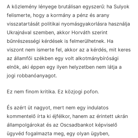
A közlemény lényege brutálisan egyszerű: ha Sulyok
felismerte, hogy a kormány a pénz és arany
visszatartását politikai nyomásgyakorlásra használja
Ukrajnával szemben, akkor Horváth szerint
bűnrészességi kérdések is felmerülhetnek. Ha
viszont nem ismerte fel, akkor az a kérdés, mit keres
az államfői székben egy volt alkotmánybírósági
elnök, aki éppen egy ilyen helyzetben nem látja a
jogi robbanóanyagot.
Ez nem finom kritika. Ez közjogi pofon.
És azért üt nagyot, mert nem egy indulatos
kommentelő írta ki éjfélkor, hanem az érintett ukrán
állampolgárokat és az Oscsadbankot képviselő
ügyvéd fogalmazta meg, egy olyan ügyben,