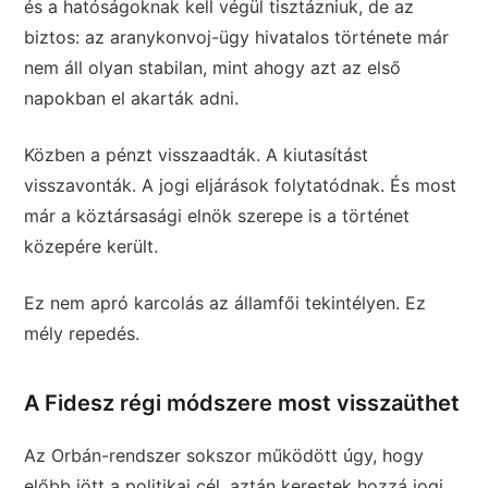
és a hatóságoknak kell végül tisztázniuk, de az
biztos: az aranykonvoj-ügy hivatalos története már
nem áll olyan stabilan, mint ahogy azt az első
napokban el akarták adni.
Közben a pénzt visszaadták. A kiutasítást
visszavonták. A jogi eljárások folytatódnak. És most
már a köztársasági elnök szerepe is a történet
közepére került.
Ez nem apró karcolás az államfői tekintélyen. Ez
mély repedés.
A Fidesz régi módszere most visszaüthet
Az Orbán-rendszer sokszor működött úgy, hogy
előbb jött a politikai cél, aztán kerestek hozzá jogi