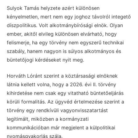
Sulyok Tamás helyzete azért különösen
kényelmetlen, mert nem egy joghoz távolról integető
díszpolitikus. Volt alkotmánybírósági elnök. Olyan
ember, akitől elvileg különösen elvárható, hogy
felismerje, ha egy törvény nem egyszerű technikai
szabály, hanem nagyon is súlyos alkotmányos és
büntetőjogi kérdéseket nyit meg.
Horváth Lóránt szerint a köztársasági elnöknek
látnia kellett volna, hogy a 2026. évi II. törvény
kihirdetése nem csak egy vitatható büntetőeljárás
körüli formalitás. Az ügyvéd értelmezése szerint a
törvény egy rendkívüli vagyonvisszatartást
legitimált, miközben a kormányzati
kommunikációban már megjelent a külpolitikai
nyomásgyakorlás szála.