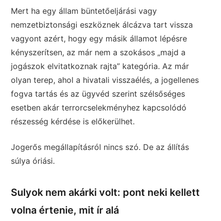
Mert ha egy állam büntetőeljárási vagy
nemzetbiztonsági eszköznek álcázva tart vissza
vagyont azért, hogy egy másik államot lépésre
kényszerítsen, az már nem a szokásos „majd a
jogászok elvitatkoznak rajta” kategória. Az már
olyan terep, ahol a hivatali visszaélés, a jogellenes
fogva tartás és az ügyvéd szerint szélsőséges
esetben akár terrorcselekményhez kapcsolódó
részesség kérdése is előkerülhet.
Jogerős megállapításról nincs szó. De az állítás
súlya óriási.
Sulyok nem akárki volt: pont neki kellett
volna értenie, mit ír alá