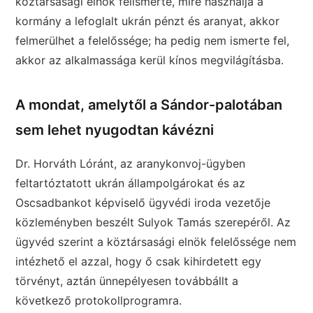
köztársasági elnök felismerte, mire használja a
kormány a lefoglalt ukrán pénzt és aranyat, akkor
felmerülhet a felelőssége; ha pedig nem ismerte fel,
akkor az alkalmassága kerül kínos megvilágításba.
A mondat, amelytől a Sándor-palotában
sem lehet nyugodtan kávézni
Dr. Horváth Lóránt, az aranykonvoj-ügyben
feltartóztatott ukrán állampolgárokat és az
Oscsadbankot képviselő ügyvédi iroda vezetője
közleményben beszélt Sulyok Tamás szerepéről. Az
ügyvéd szerint a köztársasági elnök felelőssége nem
intézhető el azzal, hogy ő csak kihirdetett egy
törvényt, aztán ünnepélyesen továbbállt a
következő protokollprogramra.