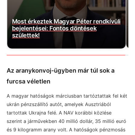
i
D
Most érkezett: Felszálltak a
f
honvédség helikopterei, akkora a baj
a
Az aranykonvoj-ügyben már túl sok a
furcsa véletlen
A magyar hatóságok márciusban tartóztattak fel két
ukrán pénzszállító autót, amelyek Ausztriából
tartottak Ukrajna felé. A NAV korábbi közlése
szerint a járművekben 40 millió dollár, 35 millió euró
és 9 kilogramm arany volt. A hatóságok pénzmosás