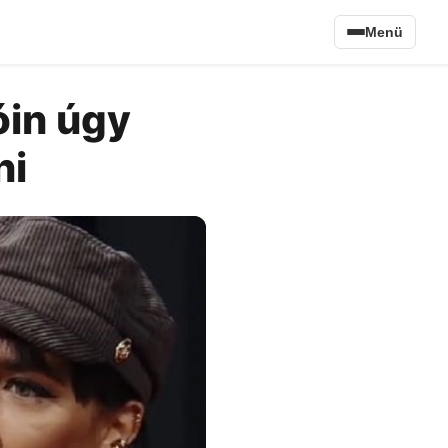
Menü
óin úgy
ni