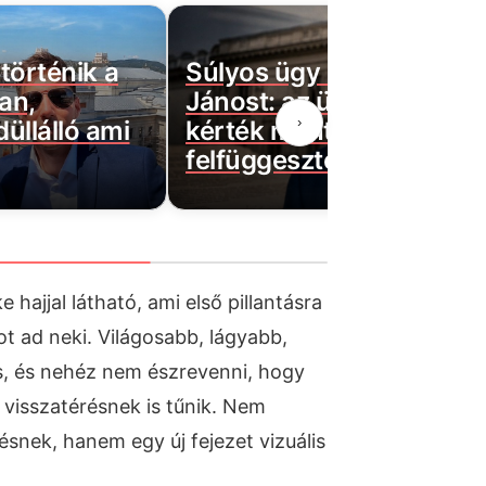
történik a
Súlyos ügy érheti utol P
an,
Jánost: az ügyészségtől
›
üllálló ami
kérték mentelmi jogának
felfüggesztését
 hajjal látható, ami első pillantásra
ot ad neki. Világosabb, lágyabb,
s, és nehéz nem észrevenni, hogy
 visszatérésnek is tűnik. Nem
snek, hanem egy új fejezet vizuális