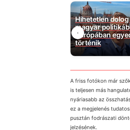
a visszaszámlálás:
Hihetetlen dolog 
agyar Péternek az
magyar politikáb
‹
egnagyobb lépésre
Európában egyed
történik
A friss fotókon már szőke
is teljesen más hangulat
nyáriasabb az összhatá
ez a megjelenés tudatos
pusztán fodrászati dönté
jelzésének.