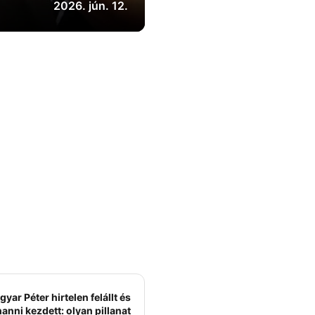
2026. jún. 12.
yar Péter hirtelen felállt és
anni kezdett: olyan pillanat