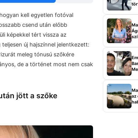
tör
sz
hogyan kell egyetlen fotóval
Hosszabb csend után előbb
Ma 
Ág
li képekkel tért vissza az
szí
teljesen új hajszínnel jelentkezett:
frizurát meleg tónusú szőkére
Em
Bar
tványos, de a történet most nem csak
Me
sz
Ma
után jött a szőke
az 
ha
ala
elk