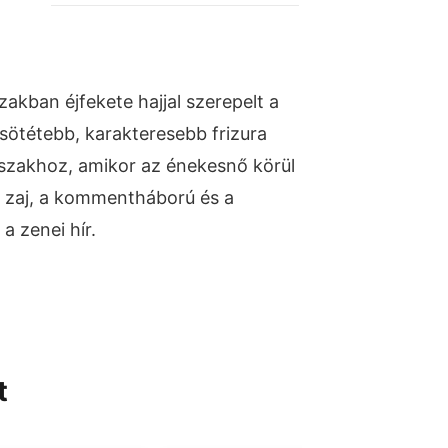
zakban éjfekete hajjal szerepelt a
 sötétebb, karakteresebb frizura
őszakhoz, amikor az énekesnő körül
kai zaj, a kommentháború és a
 a zenei hír.
t