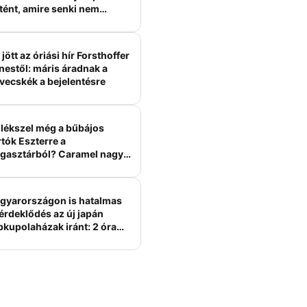
tént, amire senki nem
ámított
jött az óriási hír Forsthoffer
nestől: máris áradnak a
vecskék a bejelentésre
lékszel még a bűbájos
tók Eszterre a
gasztárból? Caramel nagy
erelme volt
gyarországon is hatalmas
érdeklődés az új japán
bkupolaházak iránt: 2 óra
tt felépülhetnek, és
épesztő áron hirdetik őket