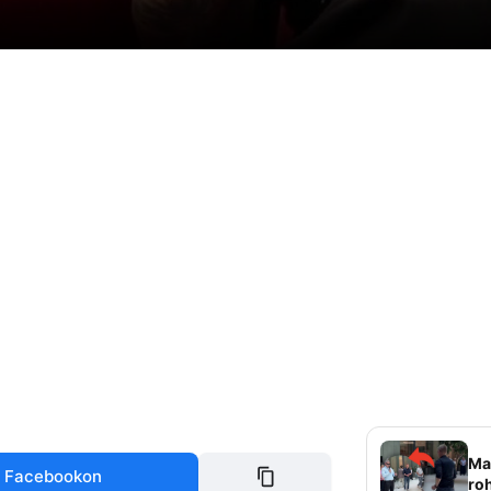
Mag
 Facebookon
roh