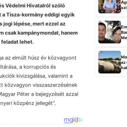
Ág
s Védelmi Hivatalról szóló
szí
t a Tisza-kormány eddigi egyik
s jogi lépése, mert ezzel az
Em
Bar
em csak kampánymondat, hanem
Me
feladat lehet.
sz
Ma
lga az elmúlt húsz év közvagyont
az 
ltárása, a korrupciós és
ha
ala
kciók kivizsgálása, valamint a
elk
tt közvagyon visszaszerzésének
Magyar Péter a bejegyzését azzal
nyeri közpénz jellegét”.