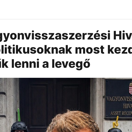
gyonvisszaszerzési Hiva
olitikusoknak most kez
k lenni a levegő