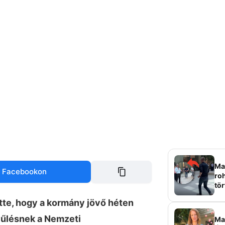
Mag
 Facebookon
roh
tör
sz
tte, hogy a kormány jövő héten
yűlésnek a Nemzeti
Ma 