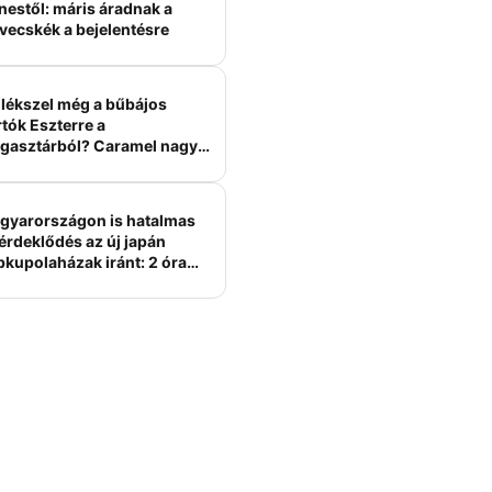
nestől: máris áradnak a
vecskék a bejelentésre
lékszel még a bűbájos
tók Eszterre a
gasztárból? Caramel nagy
erelme volt
gyarországon is hatalmas
érdeklődés az új japán
bkupolaházak iránt: 2 óra
tt felépülhetnek, és
épesztő áron hirdetik őket