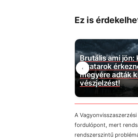
Ez is érdekelhe
belül megszűnik a
Brutális ami jön:
évécsatorna: több
zivatarok érkezn
‹
ztartást érint
megyére adták ki
vészjelzést!
A Vagyonvisszaszerzési 
fordulópont, mert rends
rendszerszintű problém