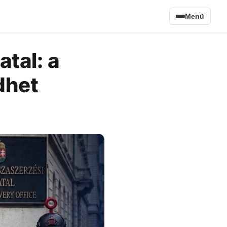
Menü
tal: a
dhet