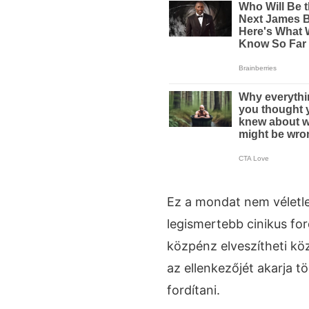
Ez a mondat nem véletle
legismertebb cinikus for
közpénz elveszítheti kö
az ellenkezőjét akarja t
fordítani.