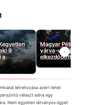
t
 Kegyetlen
Magyar Péter bejelentett
ek! 9
várva-várt jó hírt! Végre
›
 a
elkezdődött…
Hivatal létrehozása azért lehet
zerszintű választ adna egy
ára. Nem egyetlen látványos ügyet