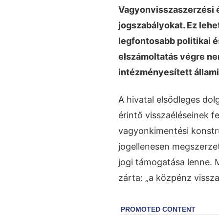
Vagyonvisszaszerzési é
jogszabályokat. Ez lehe
legfontosabb politikai é
elszámoltatás végre n
intézményesített állami 
A hivatal elsődleges do
érintő visszaéléseinek fe
vagyonkimentési konstru
jogellenesen megszerze
jogi támogatása lenne. 
zárta: „a közpénz vissza