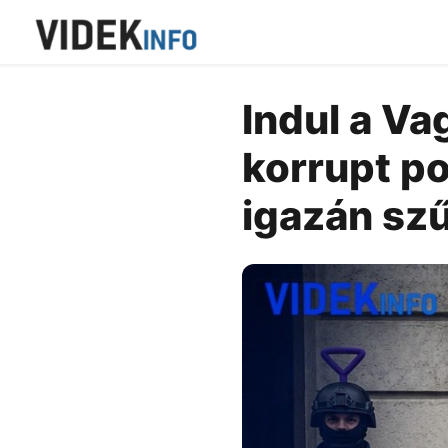
Indul a Va
korrupt p
igazán szű