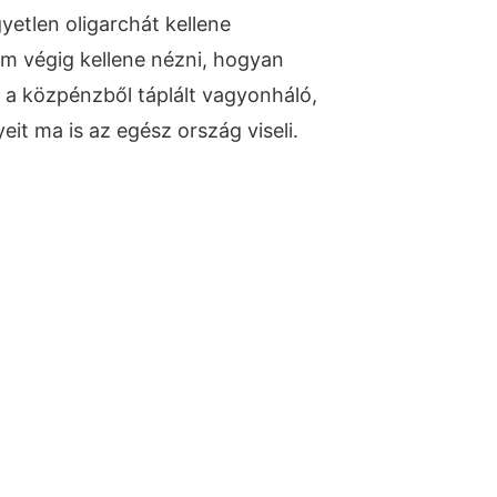
yetlen oligarchát kellene
nem végig kellene nézni, hogyan
az a közpénzből táplált vagyonháló,
t ma is az egész ország viseli.