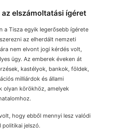
r az elszámoltatási ígéret
 a Tisza egyik legerősebb ígérete
 szerezni az elherdált nemzeti
ra nem elvont jogi kérdés volt,
yes ügy. Az emberek éveken át
zések, kastélyok, bankok, földek,
ciós milliárdok és állami
 olyan körökhöz, amelyek
 hatalomhoz.
volt, hogy ebből mennyi lesz valódi
politikai jelszó.