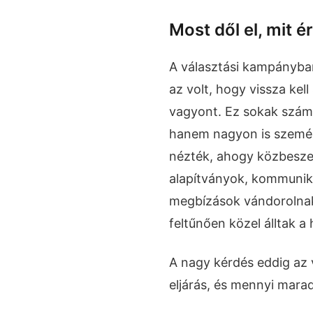
Most dől el, mit é
A választási kampányban
az volt, hogy vissza kell
vagyont. Ez sokak számá
hanem nagyon is személ
nézték, ahogy közbeszer
alapítványok, kommuniká
megbízások vándorolnak
feltűnően közel álltak a
A nagy kérdés eddig az 
eljárás, és mennyi marad 