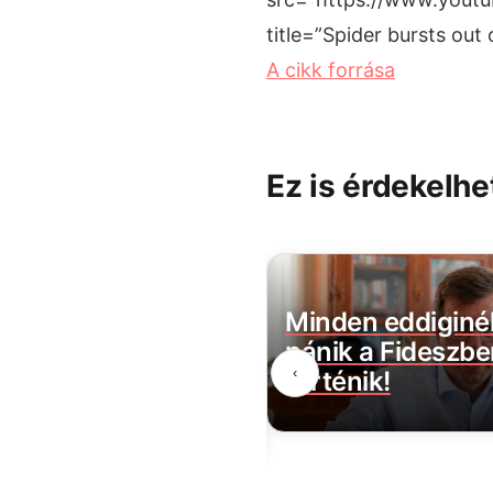
title=”Spider bursts out
A cikk forrása
Ez is érdekelhe
Pócs
Minden eddiginél nagyobb a
l
pánik a Fideszben, durva ami
‹
k
történik!