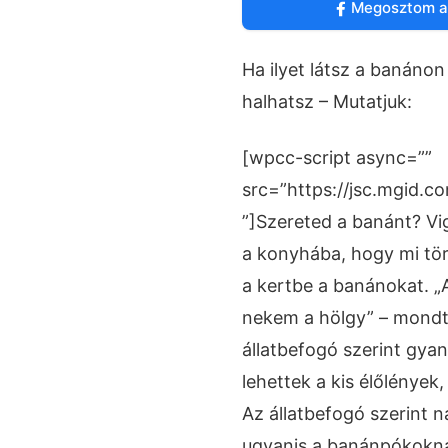
Megosztom a
Ha ilyet látsz a banánon
halhatsz – Mutatjuk:
[wpcc-script async=””
src=”https://jsc.mgid.
”]Szereted a banánt? Vig
a konyhába, hogy mi tör
a kertbe a banánokat. „
nekem a hölgy” – mondt
állatbefogó szerint gya
lehettek a kis élőlények,
Az állatbefogó szerint n
ugyanis a banánpókoknak