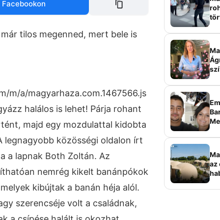
 Facebookon
roh
tör
sz
 már tilos megenned, mert bele is
Ma 
Ág
szí
com/m/a/magyarhaza.com.1467566.js
Em
yázz halálos is lehet! Párja rohant
Bar
Me
tént, majd egy mozdulattal kidobta
sz
A legnagyobb közösségi oldalon írt
Ma
a a lapnak Both Zoltán. Az
az 
níthatóan nemrég kikelt banánpókok
ha
ala
 melyek kibújtak a banán héja alól.
elk
agy szerencséje volt a családnak,
 a csípése halált is okozhat.