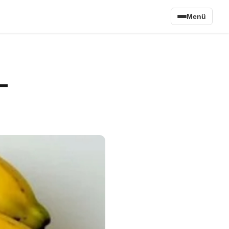
Menü
–