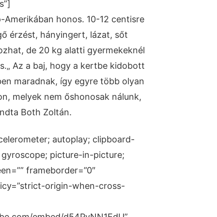
s”]
ép-Amerikában honos. 10-12 centisre
 érzést, hányingert, lázat, sőt
ozhat, de 20 kg alatti gyermekeknél
is.„ Az a baj, hogy a kertbe kidobott
ben maradnak, így egyre több olyan
gon, melyek nem őshonosak nálunk,
ondta Both Zoltán.
elerometer; autoplay; clipboard-
gyroscope; picture-in-picture;
een=”” frameborder=”0″
licy=”strict-origin-when-cross-
tube.com/embed/d54PyNN1EdU”