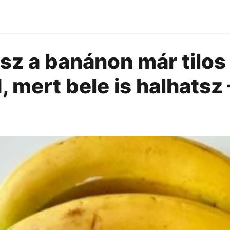
átsz a banánon már tilos
mert bele is halhatsz 