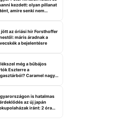
anni kezdett: olyan pillanat
tént, amire senki nem
ámított
jött az óriási hír Forsthoffer
nestől: máris áradnak a
vecskék a bejelentésre
lékszel még a bűbájos
tók Eszterre a
gasztárból? Caramel nagy
erelme volt
gyarországon is hatalmas
érdeklődés az új japán
bkupolaházak iránt: 2 óra
tt felépülhetnek, és
épesztő áron hirdetik őket