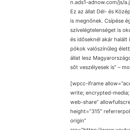
n.ads1-adnow.com/js/a.j
Ez az állat Dél- és Köz
is megnőnek. Csípése égő
szívelégtelenséget is ok
és időseknél akár halált 
pókok valószínűleg élet
állat lesz Magyarorszá
sőt veszélyesek is” – m
[wpcc-iframe allow=”acc
write; encrypted-media; 
web-share” allowfullscr
height=”315″ referrerpo
origin”
src=”https://www.you