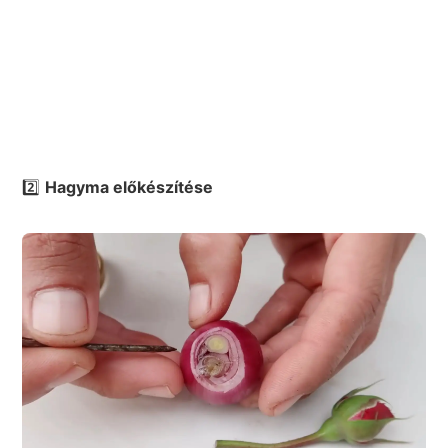
2️⃣
Hagyma előkészítése