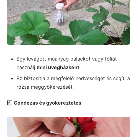
Egy levágott műanyag palackot vagy fóliát
használj
mini üvegházként
.
Ez biztosítja a megfelelő nedvességet és segíti a
rózsa meggyökerezését.
6️⃣
Gondozás és gyökereztetés