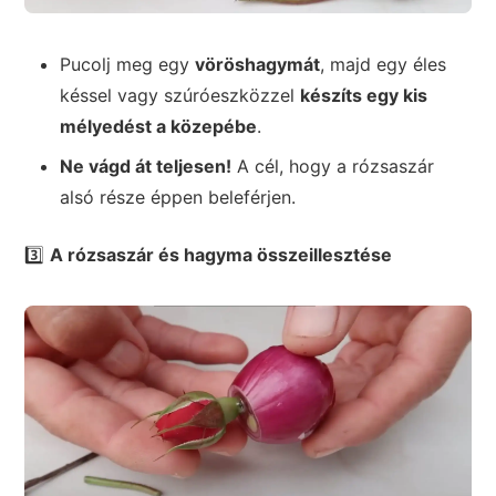
Pucolj meg egy
vöröshagymát
, majd egy éles
késsel vagy szúróeszközzel
készíts egy kis
mélyedést a közepébe
.
Ne vágd át teljesen!
A cél, hogy a rózsaszár
alsó része éppen beleférjen.
3️⃣
A rózsaszár és hagyma összeillesztése