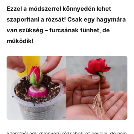
Ezzel a módszerrel könnyedén lehet
szaporítani a rózsát! Csak egy hagymára
van szükség – furcsának tűnhet, de
működik!
Szeretnél egy gyönyörű rózsabokrot nevelni, de nem