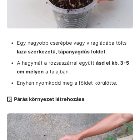
Egy nagyobb cserépbe vagy virágládába tölts
laza szerkezetű, tápanyagdús földet
.
A hagymát a rózsaszárral együtt
ásd el kb. 3-5
cm mélyen
a talajban.
Enyhén nyomkodd meg a földet körülötte.
5️⃣
Párás környezet létrehozása