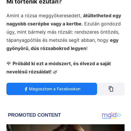
Mi történik ezután?
Amint a rózsa meggyökeresedett,
átültetheted egy
nagyobb cserépbe vagy a kertbe
. Ezután gondozd
úgy, mint bármely más rózsát: rendszeres öntözés,
tápanyagpótlás és metszés segít abban, hogy
egy
gyönyörű, dús rózsabokrod legyen
!
🌹
Próbáld ki ezt a módszert, és élvezd a saját
nevelésű rózsáidat!
🌿
Megosztom a Facebookon