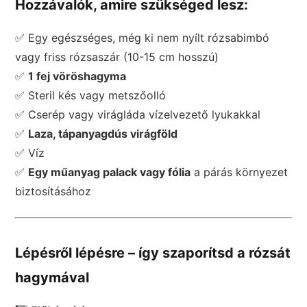
Hozzávalók, amire szükséged lesz:
✅ Egy egészséges, még ki nem nyílt rózsabimbó
vagy friss rózsaszár (10-15 cm hosszú)
✅
1 fej vöröshagyma
✅ Steril kés vagy metszőolló
✅ Cserép vagy virágláda vízelvezető lyukakkal
✅
Laza, tápanyagdús virágföld
✅ Víz
✅
Egy műanyag palack vagy fólia
a párás környezet
biztosításához
Lépésről lépésre – így szaporítsd a rózsát
hagymával