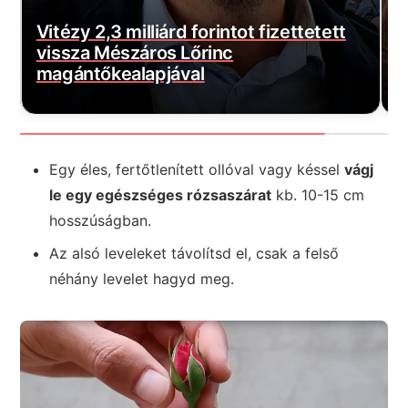
E
Borbás Marcsi nem hátrál, beperelte
s
Kocsis Mátét
f
Egy éles, fertőtlenített ollóval vagy késsel
vágj
le egy egészséges rózsaszárat
kb. 10-15 cm
hosszúságban.
Az alsó leveleket távolítsd el, csak a felső
néhány levelet hagyd meg.