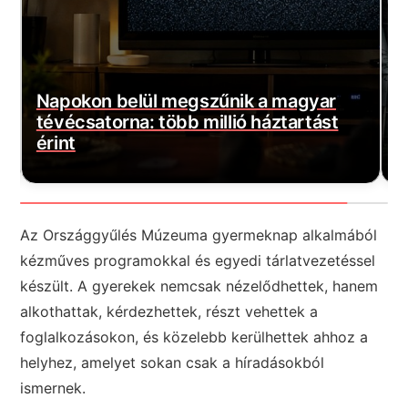
Brutális ami jön: Kegyetlen zivatarok
érkeznek! 9 megyére adták ki a
M
vészjelzést!
v
Az Országgyűlés Múzeuma gyermeknap alkalmából
kézműves programokkal és egyedi tárlatvezetéssel
készült. A gyerekek nemcsak nézelődhettek, hanem
alkothattak, kérdezhettek, részt vehettek a
foglalkozásokon, és közelebb kerülhettek ahhoz a
helyhez, amelyet sokan csak a híradásokból
ismernek.