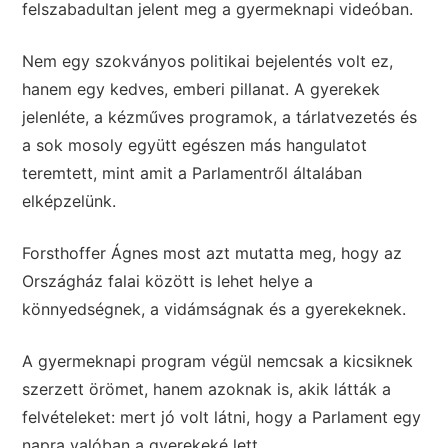
felszabadultan jelent meg a gyermeknapi videóban.
Nem egy szokványos politikai bejelentés volt ez,
hanem egy kedves, emberi pillanat. A gyerekek
jelenléte, a kézműves programok, a tárlatvezetés és
a sok mosoly együtt egészen más hangulatot
teremtett, mint amit a Parlamentről általában
elképzelünk.
Forsthoffer Ágnes most azt mutatta meg, hogy az
Országház falai között is lehet helye a
könnyedségnek, a vidámságnak és a gyerekeknek.
A gyermeknapi program végül nemcsak a kicsiknek
szerzett örömet, hanem azoknak is, akik látták a
felvételeket: mert jó volt látni, hogy a Parlament egy
napra valóban a gyerekeké lett.