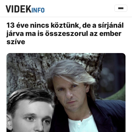
13 éve nincs köztünk, de a sírjánál
járva ma is összeszorul az ember
szíve