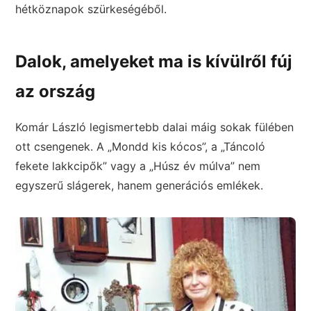
hétköznapok szürkeségéből.
Dalok, amelyeket ma is kívülről fúj
az ország
Komár László legismertebb dalai máig sokak fülében
ott csengenek. A „Mondd kis kócos”, a „Táncoló
fekete lakkcipők” vagy a „Húsz év múlva” nem
egyszerű slágerek, hanem generációs emlékek.