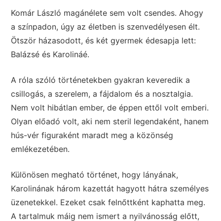
Komár László magánélete sem volt csendes. Ahogy
a színpadon, úgy az életben is szenvedélyesen élt.
Ötször házasodott, és két gyermek édesapja lett:
Balázsé és Karolináé.
A róla szóló történetekben gyakran keveredik a
csillogás, a szerelem, a fájdalom és a nosztalgia.
Nem volt hibátlan ember, de éppen ettől volt emberi.
Olyan előadó volt, aki nem steril legendaként, hanem
hús-vér figuraként maradt meg a közönség
emlékezetében.
Különösen megható történet, hogy lányának,
Karolinának három kazettát hagyott hátra személyes
üzenetekkel. Ezeket csak felnőttként kaphatta meg.
A tartalmuk máig nem ismert a nyilvánosság előtt,