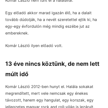
Komár László nem tűnt el a halálával.
Egy előadó akkor marad igazán élő, ha a dalait
tovább dúdolják, ha a nevét szeretettel ejtik ki, ha
egy-egy évfordulón még mindig eszébe jut az
embereknek.
Komár László ilyen előadó volt.
13 éve nincs köztünk, de nem lett
múlt idő
Komár László 2012-ben hunyt el. Halála sokakat
megrendített, mert vele nemcsak egy énekes
távozott, hanem egy hangulat, egy korszak, egy
jellegzetes magyar rock and roll-világ is lezárult.