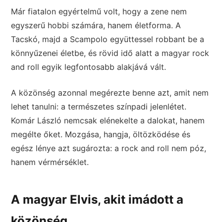
Már fiatalon egyértelmű volt, hogy a zene nem
egyszerű hobbi számára, hanem életforma. A
Tacskó, majd a Scampolo együttessel robbant be a
könnyűzenei életbe, és rövid idő alatt a magyar rock
and roll egyik legfontosabb alakjává vált.
A közönség azonnal megérezte benne azt, amit nem
lehet tanulni: a természetes színpadi jelenlétet.
Komár László nemcsak elénekelte a dalokat, hanem
megélte őket. Mozgása, hangja, öltözködése és
egész lénye azt sugározta: a rock and roll nem póz,
hanem vérmérséklet.
A magyar Elvis, akit imádott a
közönség