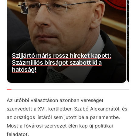
a
Szijjártó máris rossz híreket kapott:
M
Százmilliós bírságot szabott ki a
b
hatóság!
j
Az utóbbi választáson azonban vereséget
szenvedett a XVI. kerületben Szabó Alexandrától, és
az országos listáról sem jutott be a parlamentbe.
Most a fővárosi szervezet élén kap új politikai
feladatot.