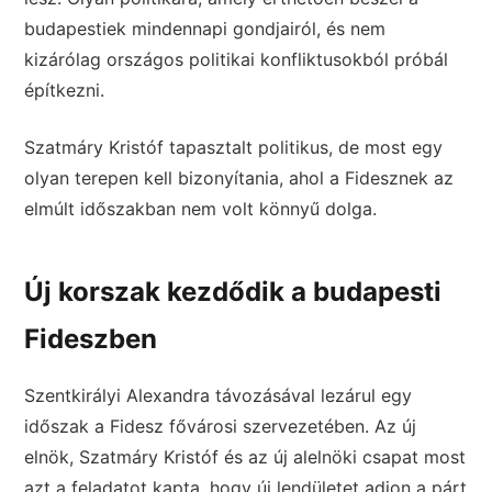
budapestiek mindennapi gondjairól, és nem
kizárólag országos politikai konfliktusokból próbál
építkezni.
Szatmáry Kristóf tapasztalt politikus, de most egy
olyan terepen kell bizonyítania, ahol a Fidesznek az
elmúlt időszakban nem volt könnyű dolga.
Új korszak kezdődik a budapesti
Fideszben
Szentkirályi Alexandra távozásával lezárul egy
időszak a Fidesz fővárosi szervezetében. Az új
elnök, Szatmáry Kristóf és az új alelnöki csapat most
azt a feladatot kapta, hogy új lendületet adjon a párt