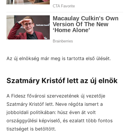
Az új elnökség már meg is tartotta első ülését.
Szatmáry Kristóf lett az új elnök
A Fidesz fővárosi szervezetének új vezetője
Szatmáry Kristóf lett. Neve régóta ismert a
jobboldali politikában: húsz éven át volt
országgyűlési képviselő, és ezalatt több fontos
tisztséget is betöltött.