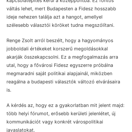
kapcsolatépítés kerül a középpontba. Ez fontos
váltás lehet, mert Budapesten a Fidesz hosszabb
ideje nehezen találja azt a hangot, amellyel
szélesebb választói köröket tudna megszólítani.
Renge Zsolt arról beszélt, hogy a hagyományos
jobboldali értékeket korszerű megoldásokkal
akarják összekapcsolni. Ez a megfogalmazás arra
utal, hogy a fővárosi Fidesz egyszerre próbálna
megmaradni saját politikai alapjainál, miközben
reagálna a budapesti választók változó elvárásaira
is.
A kérdés az, hogy ez a gyakorlatban mit jelent majd:
több helyi fórumot, erősebb kerületi jelenlétet, új
kommunikációt vagy konkrét várospolitikai
javaslatokat.