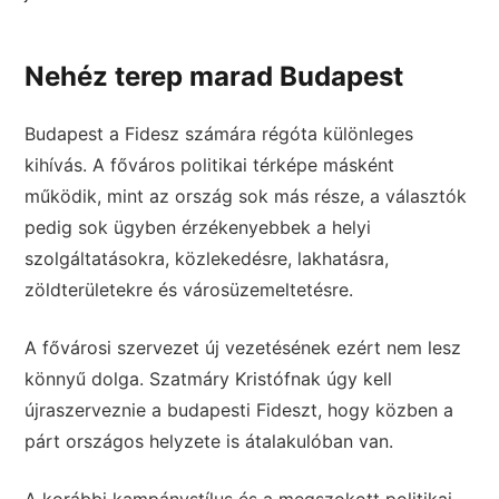
Nehéz terep marad Budapest
Budapest a Fidesz számára régóta különleges
kihívás. A főváros politikai térképe másként
működik, mint az ország sok más része, a választók
pedig sok ügyben érzékenyebbek a helyi
szolgáltatásokra, közlekedésre, lakhatásra,
zöldterületekre és városüzemeltetésre.
A fővárosi szervezet új vezetésének ezért nem lesz
könnyű dolga. Szatmáry Kristófnak úgy kell
újraszerveznie a budapesti Fideszt, hogy közben a
párt országos helyzete is átalakulóban van.
A korábbi kampánystílus és a megszokott politikai