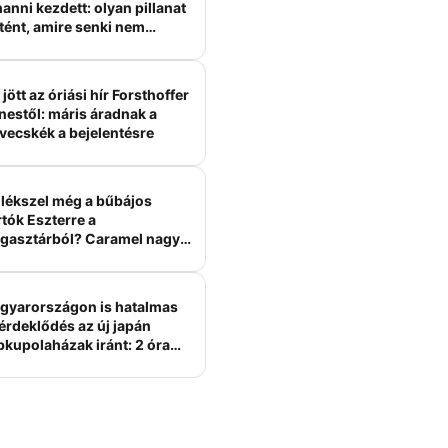
anni kezdett: olyan pillanat
tént, amire senki nem
ámított
jött az óriási hír Forsthoffer
nestől: máris áradnak a
vecskék a bejelentésre
lékszel még a bűbájos
tók Eszterre a
gasztárból? Caramel nagy
erelme volt
gyarországon is hatalmas
érdeklődés az új japán
bkupolaházak iránt: 2 óra
tt felépülhetnek, és
épesztő áron hirdetik őket