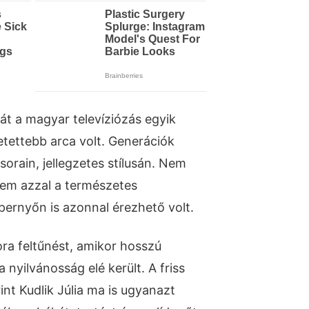
 át a magyar televíziózás egyik
etettebb arca volt. Generációk
sorain, jellegzetes stílusán. Nem
nem azzal a természetes
pernyőn is azonnal érezhető volt.
ora feltűnést, amikor hosszú
 nyilvánosság elé került. A friss
int Kudlik Júlia ma is ugyanazt