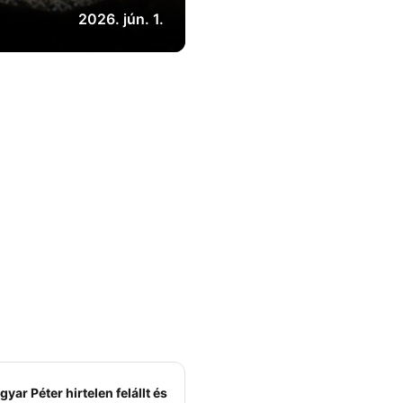
2026. jún. 1.
yar Péter hirtelen felállt és