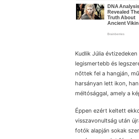
Kudlik Júlia évtizedeken
legismertebb és legszer
nőttek fel a hangján, mű
harsányan lett ikon, ha
méltósággal, amely a ké
Éppen ezért keltett ekk
visszavonultság után újra
fotók alapján sokak szer