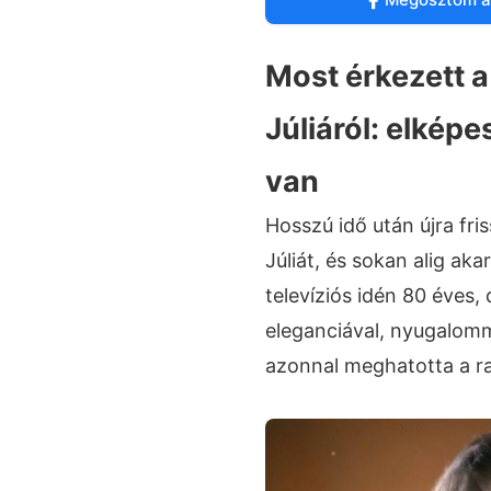
Most érkezett a
Júliáról: elkép
van
Hosszú idő után újra fri
Júliát, és sokan alig ak
televíziós idén 80 éves,
eleganciával, nyugalomm
azonnal meghatotta a r