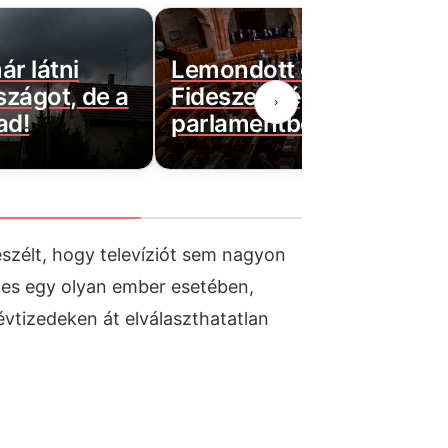
ár látni
Lemondott egy újabb
rszágot, de a
Fideszes képviselő a
›
ad!
parlamentben
eszélt, hogy televíziót sem nagyon
kes egy olyan ember esetében,
évtizedeken át elválaszthatatlan