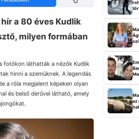
roh
tör
sz
 hír a 80 éves Kudlik
Ma 
esztő, milyen formában
Ág
szí
Em
ss fotókon láthatták a nézők Kudlik
Bar
artak hinni a szemüknek. A legendás
Me
sz
 de a róla megjelent képeken olyan
al és belső derűvel látható, amely
Ma
az 
ajongókat.
ha
ala
elk