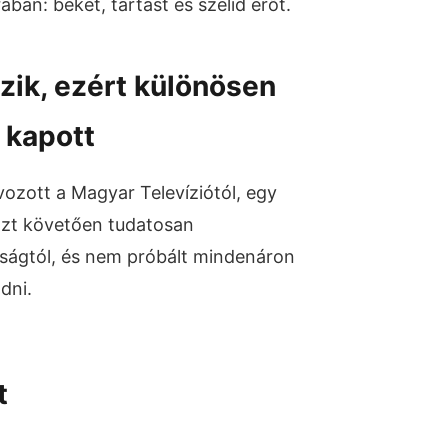
ban: békét, tartást és szelíd erőt.
zik, ezért különösen
 kapott
vozott a Magyar Televíziótól, egy
 Ezt követően tudatosan
sságtól, és nem próbált mindenáron
dni.
t