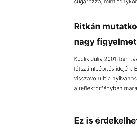
sugározza, mint fénykorá
Ritkán mutatko
nagy figyelmet
Kudlik Júlia 2001-ben tá
létszámleépítés idején.
visszavonult a nyilváno
a reflektorfényben mara
Ez is érdekelhe