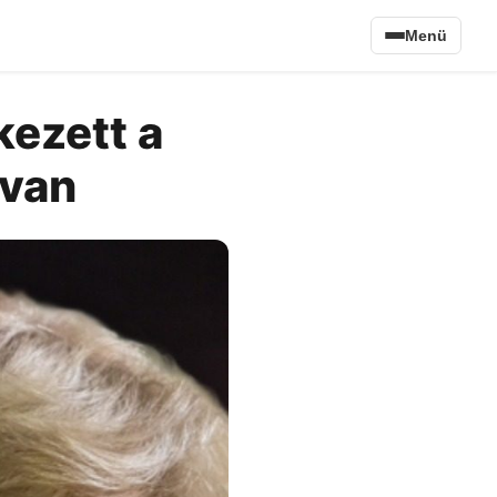
Menü
kezett a
 van