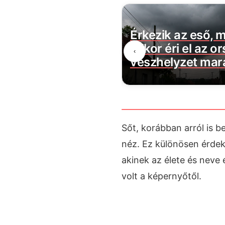
ászló miniszter
Érkezik az eső, m
i bejelentése:
mikor éri el az o
‹
felkapja a fejét erre
vészhelyzet mar
Sőt, korábban arról is b
néz. Ez különösen érde
akinek az élete és neve 
volt a képernyőtől.