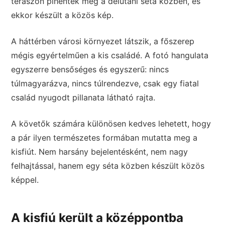
teraszon pihentek meg a délutáni séta közben, és
ekkor készült a közös kép.
A háttérben városi környezet látszik, a főszerep
mégis egyértelműen a kis családé. A fotó hangulata
egyszerre bensőséges és egyszerű: nincs
túlmagyarázva, nincs túlrendezve, csak egy fiatal
család nyugodt pillanata látható rajta.
A követők számára különösen kedves lehetett, hogy
a pár ilyen természetes formában mutatta meg a
kisfiút. Nem harsány bejelentésként, nem nagy
felhajtással, hanem egy séta közben készült közös
képpel.
A kisfiú került a középpontba