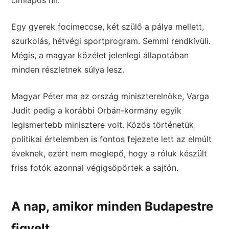
címlapos hír.
Egy gyerek focimeccse, két szülő a pálya mellett,
szurkolás, hétvégi sportprogram. Semmi rendkívüli.
Mégis, a magyar közélet jelenlegi állapotában
minden részletnek súlya lesz.
Magyar Péter ma az ország miniszterelnöke, Varga
Judit pedig a korábbi Orbán-kormány egyik
legismertebb minisztere volt. Közös történetük
politikai értelemben is fontos fejezete lett az elmúlt
éveknek, ezért nem meglepő, hogy a róluk készült
friss fotók azonnal végigsöpörtek a sajtón.
A nap, amikor minden Budapestre
figyelt