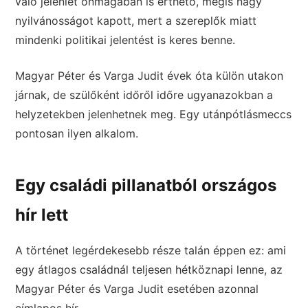
való jelenlét önmagában is érthető, mégis nagy
nyilvánosságot kapott, mert a szereplők miatt
mindenki politikai jelentést is keres benne.
Magyar Péter és Varga Judit évek óta külön utakon
járnak, de szülőként időről időre ugyanazokban a
helyzetekben jelenhetnek meg. Egy utánpótlásmeccs
pontosan ilyen alkalom.
Egy családi pillanatból országos
hír lett
A történet legérdekesebb része talán éppen ez: ami
egy átlagos családnál teljesen hétköznapi lenne, az
Magyar Péter és Varga Judit esetében azonnal