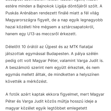
estére minden a Bajnokok Ligája döntőjéről szólt. A
Puskás Arénában rendezett finálé miatt a fél világ
Magyarországra figyelt, de a nap egyik legnagyobb
hazai közéleti híre mégsem a sztárcsapatokról,
hanem egy U13-as meccsről érkezett.
Délelőtt 10 órától az Újpest és az MTK fiataljai
játszottak egymással Budapesten. A pálya szélén
pedig ott volt Magyar Péter, valamint Varga Judit is.
A beszámoló szerint nem együtt érkeztek, és nem
egymás mellett álltak, de mindketten a helyszínen
követték a mérkőzést.
A fotók azért kaptak ekkora figyelmet, mert Magyar
Péter és Varga Judit közös múltja hosszú ideje a
magyar közélet egyik legtöbbet emlegetett