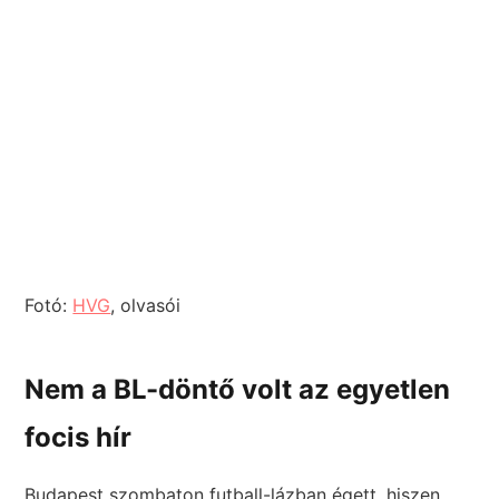
Fotó:
HVG
, olvasói
Nem a BL-döntő volt az egyetlen
focis hír
Budapest szombaton futball-lázban égett, hiszen