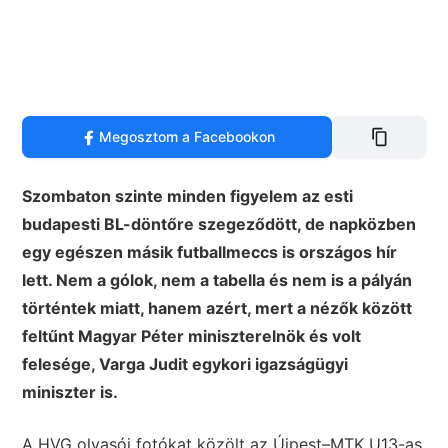
Megosztom a Facebookon
Szombaton szinte minden figyelem az esti
budapesti BL-döntőre szegeződött, de napközben
egy egészen másik futballmeccs is országos hír
lett. Nem a gólok, nem a tabella és nem is a pályán
történtek miatt, hanem azért, mert a nézők között
feltűnt Magyar Péter miniszterelnök és volt
felesége, Varga Judit egykori igazságügyi
miniszter is.
A HVG olvasói fotókat közölt az Újpest–MTK U13-as