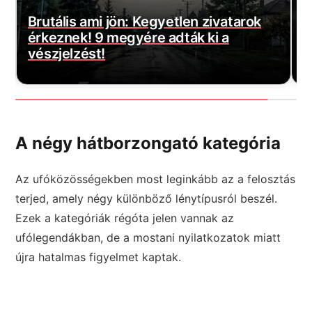
Magyar Péter bejelentette a várva-
E
várt jó hírt! Végre elkezdődött…
m
A négy hátborzongató kategória
Az ufóközösségekben most leginkább az a felosztás
terjed, amely négy különböző lénytípusról beszél.
Ezek a kategóriák régóta jelen vannak az
ufólegendákban, de a mostani nyilatkozatok miatt
újra hatalmas figyelmet kaptak.