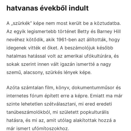
hatvanas évekből indult
A „szürkék” képe nem most került be a köztudatba.
Az egyik legismertebb történet Betty és Barney Hill
nevéhez kötődik, akik 1961-ben azt állították, hogy
idegenek vitték el őket. A beszámolójuk később
hatalmas hatással volt az amerikai ufókultúrára, és
sokak szerint innen vált igazán ismertté a nagy
szemű, alacsony, szürkés lények képe.
Azóta számtalan film, könyv, dokumentumműsor és
internetes fórum épített erre a képre. Emiatt ma már
szinte lehetetlen szétválasztani, mi ered eredeti
tanúbeszámolókból, mi született popkulturális
hatásra, és mi az, amit utólag alakítottak hozzá a
már ismert ufómítoszokhoz.