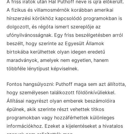
A friss iratok után Hal Puthoff neve is újra előkerült.
A fizikus és villamosmérnök korábban amerikai
hírszerzési körökhöz kapcsolódó programokban is
dolgozott, és régóta ismert szereplője az
ufónyilvánosságnak. Egy friss beszélgetésben arról
beszélt, hogy szerinte az Egyesült Államok
birtokába kerülhettek olyan idegen eredetű
maradványok, amelyek nem egyetlen, hanem
többféle lénytípust képviselnek.
Fontos hangsúlyozni: Puthoff maga sem azt állította,
hogy személyesen találkozott földönkívüliekkel.
Állításai nagyrészt olyan emberek beszámolóira
épülnek, akik szerinte részt vehettek titkos
programokban vagy hozzáférhettek különleges
információkhoz. Ezeket a kijelentéseket a hivatalos