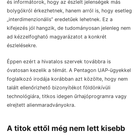
és informátorok, hogy az észlelt jelenségek más
bolygókról érkezhetnek, hanem arról is, hogy esetleg
„interdimenzionális” eredetűek lehetnek. Ez a
kifejezés jól hangzik, de tudományosan jelenleg nem
ad kézzelfogható magyarázatot a konkrét
észlelésekre.
Éppen ezért a hivatalos szervek továbbra is
óvatosan kezelik a témát. A Pentagon UAP-ügyekkel
foglalkozó irodája korábban azt közölte, hogy nem
talált ellenőrizhető bizonyítékot földönkívüli
technológiára, titkos idegen űrhajóprogramra vagy
elrejtett alienmaradványokra.
A titok ettől még nem lett kisebb