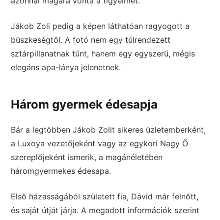
azonnal magára vonta a figyelmet.
Jákob Zoli pedig a képen láthatóan ragyogott a
büszkeségtől. A fotó nem egy túlrendezett
sztárpillanatnak tűnt, hanem egy egyszerű, mégis
elegáns apa-lánya jelenetnek.
Három gyermek édesapja
Bár a legtöbben Jákob Zolit sikeres üzletemberként,
a Luxoya vezetőjeként vagy az egykori Nagy Ő
szereplőjeként ismerik, a magánéletében
háromgyermekes édesapa.
Első házasságából született fia, Dávid már felnőtt,
és saját útját járja. A megadott információk szerint