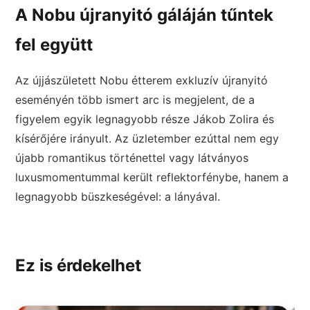
A Nobu újranyitó gáláján tűntek
fel együtt
Az újjászületett Nobu étterem exkluzív újranyitó
eseményén több ismert arc is megjelent, de a
figyelem egyik legnagyobb része Jákob Zolira és
kísérőjére irányult. Az üzletember ezúttal nem egy
újabb romantikus történettel vagy látványos
luxusmomentummal került reflektorfénybe, hanem a
legnagyobb büszkeségével: a lányával.
Ez is érdekelhet