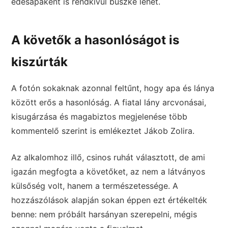
édesapaként is rendkívül büszke lehet.
A követők a hasonlóságot is
kiszúrták
A fotón sokaknak azonnal feltűnt, hogy apa és lánya
között erős a hasonlóság. A fiatal lány arcvonásai,
kisugárzása és magabiztos megjelenése több
kommentelő szerint is emlékeztet Jákob Zolira.
Az alkalomhoz illő, csinos ruhát választott, de ami
igazán megfogta a követőket, az nem a látványos
külsőség volt, hanem a természetessége. A
hozzászólások alapján sokan éppen ezt értékelték
benne: nem próbált harsányan szerepelni, mégis