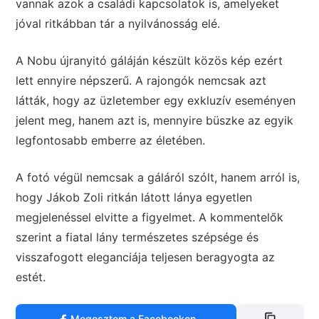
vannak azok a családi kapcsolatok is, amelyeket
jóval ritkábban tár a nyilvánosság elé.
A Nobu újranyitó gáláján készült közös kép ezért
lett ennyire népszerű. A rajongók nemcsak azt
látták, hogy az üzletember egy exkluzív eseményen
jelent meg, hanem azt is, mennyire büszke az egyik
legfontosabb emberre az életében.
A fotó végül nemcsak a gáláról szólt, hanem arról is,
hogy Jákob Zoli ritkán látott lánya egyetlen
megjelenéssel elvitte a figyelmet. A kommentelők
szerint a fiatal lány természetes szépsége és
visszafogott eleganciája teljesen beragyogta az
estét.
Megosztom a Facebookon