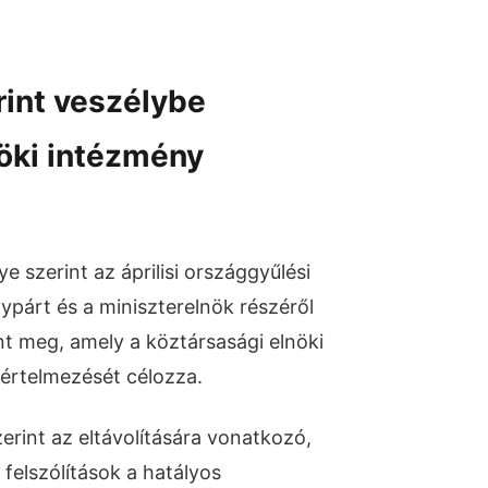
rint veszélybe
nöki intézmény
 szerint az áprilisi országgyűlési
ypárt és a miniszterelnök részéről
lent meg, amely a köztársasági elnöki
aértelmezését célozza.
zerint az eltávolítására vonatkozó,
 felszólítások a hatályos