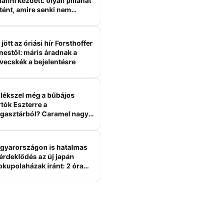
anni kezdett: olyan pillanat
tént, amire senki nem
ámított
jött az óriási hír Forsthoffer
nestől: máris áradnak a
vecskék a bejelentésre
lékszel még a bűbájos
tók Eszterre a
gasztárból? Caramel nagy
erelme volt
gyarországon is hatalmas
érdeklődés az új japán
bkupolaházak iránt: 2 óra
tt felépülhetnek, és
épesztő áron hirdetik őket