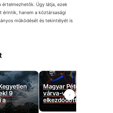
 értelmezhetők. Úgy látja, ezek
 érintik, hanem a köztársasági
ányos működését és tekintélyét is
t
 Kegyetlen
Magyar Péter bejelentett
ek! 9
várva-várt jó hírt! Végre
›
 a
elkezdődött…