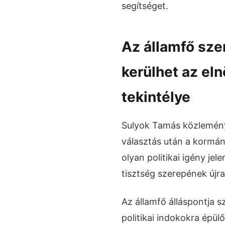
segítséget.
Az államfő sze
kerülhet az el
tekintélye
Sulyok Tamás közleménye
választás után a kormán
olyan politikai igény je
tisztség szerepének újr
Az államfő álláspontja s
politikai indokokra épülő