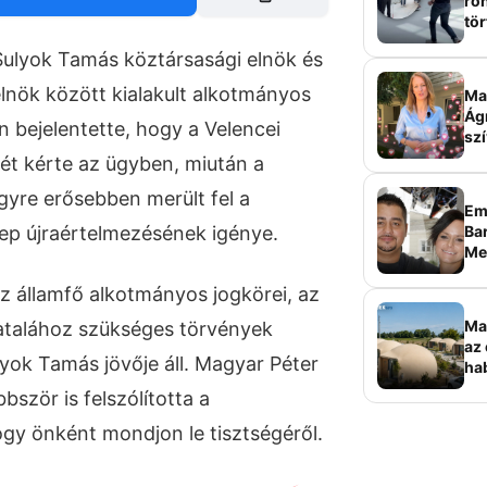
roh
tör
sz
 Sulyok Tamás köztársasági elnök és
lnök között kialakult alkotmányos
Ma 
Ág
n bejelentette, hogy a Velencei
szí
ét kérte az ügyben, miután a
gyre erősebben merült fel a
Em
Bar
rep újraértelmezésének igénye.
Me
sz
z államfő alkotmányos jogkörei, az
Ma
atalához szükséges törvények
az 
lyok Tamás jövője áll. Magyar Péter
ha
ala
bször is felszólította a
elk
ogy önként mondjon le tisztségéről.