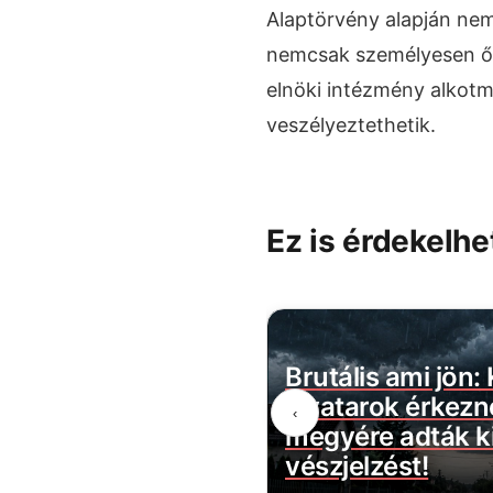
Alaptörvény alapján nem
nemcsak személyesen őt
elnöki intézmény alkotm
veszélyeztethetik.
Ez is érdekelhe
belül megszűnik a
Brutális ami jön:
évécsatorna: több
zivatarok érkezn
‹
ztartást érint
megyére adták ki
vészjelzést!