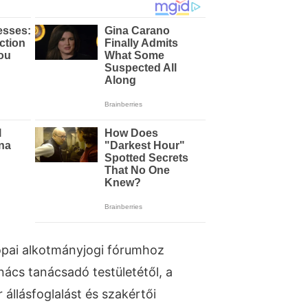
pai alkotmányjogi fórumhoz
nács tanácsadó testületétől, a
 állásfoglalást és szakértői