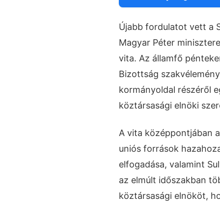
Újabb fordulatot vett a
Magyar Péter minisztere
vita. Az államfő pénteke
Bizottság szakvélemény
kormányoldal részéről e
köztársasági elnöki sze
A vita középpontjában a
uniós források hazahoz
elfogadása, valamint Su
az elmúlt időszakban töb
köztársasági elnököt, h