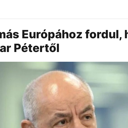
más Európához fordul, 
r Pétertől