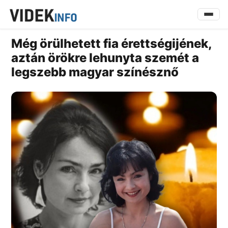
Még örülhetett fia érettségijének,
aztán örökre lehunyta szemét a
legszebb magyar színésznő