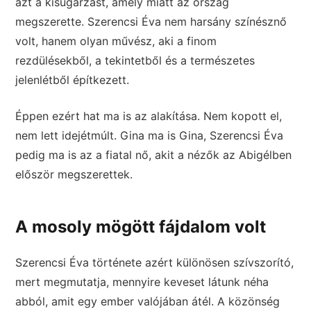
azt a kisugárzást, amely miatt az ország
megszerette. Szerencsi Éva nem harsány színésznő
volt, hanem olyan művész, aki a finom
rezdülésekből, a tekintetből és a természetes
jelenlétből építkezett.
Éppen ezért hat ma is az alakítása. Nem kopott el,
nem lett idejétmúlt. Gina ma is Gina, Szerencsi Éva
pedig ma is az a fiatal nő, akit a nézők az Abigélben
először megszerettek.
A mosoly mögött fájdalom volt
Szerencsi Éva története azért különösen szívszorító,
mert megmutatja, mennyire keveset látunk néha
abból, amit egy ember valójában átél. A közönség