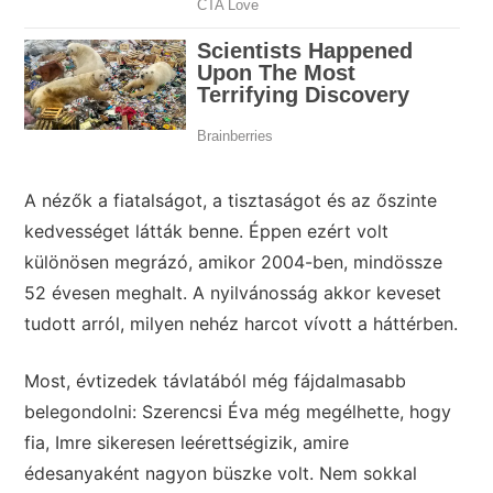
A nézők a fiatalságot, a tisztaságot és az őszinte
kedvességet látták benne. Éppen ezért volt
különösen megrázó, amikor 2004-ben, mindössze
52 évesen meghalt. A nyilvánosság akkor keveset
tudott arról, milyen nehéz harcot vívott a háttérben.
Most, évtizedek távlatából még fájdalmasabb
belegondolni: Szerencsi Éva még megélhette, hogy
fia, Imre sikeresen leérettségizik, amire
édesanyaként nagyon büszke volt. Nem sokkal