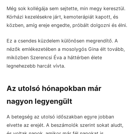
Még sok kollégája sem sejtette, min megy keresztül.
Kórházi kezelésekre járt, kemoterápiát kapott, és
közben, amíg ereje engedte, próbált dolgozni és élni.
Ez a csendes küzdelem különösen megrendítő. A
nézők emlékezetében a mosolygós Gina élt tovább,
miközben Szerencsi Éva a háttérben élete
legnehezebb harcát vívta.
Az utolsó hónapokban már
nagyon legyengült
A betegség az utolsó időszakban egyre jobban
elvette az erejét. A beszámolók szerint sokat aludt,
és voltak napok, amikor már fél napokat is