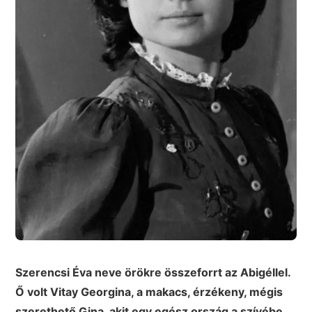
Szerencsi Éva neve örökre összeforrt az Abigéllel.
Ő volt Vitay Georgina, a makacs, érzékeny, mégis
szerethető Gina, akit egy egész ország a szívébe