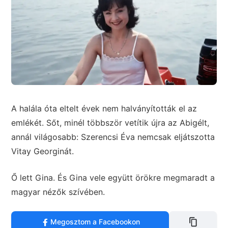
A halála óta eltelt évek nem halványították el az
emlékét. Sőt, minél többször vetítik újra az Abigélt,
annál világosabb: Szerencsi Éva nemcsak eljátszotta
Vitay Georginát.
Ő lett Gina. És Gina vele együtt örökre megmaradt a
magyar nézők szívében.
Megosztom a Facebookon