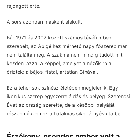
rajongott érte.
A sors azonban másként alakult.
Bár 1971 és 2002 között számos tévéfilmben
szerepelt, az Abigélhez mérhető nagy főszerep már
nem találta meg. A szakma nem mindig tudott mit
kezdeni azzal a képpel, amelyet a nézők róla
őriztek: a bájos, fiatal, ártatlan Ginával.
Ez a teher sok színész életében megjelenik. Egy
ikonikus szerep egyszerre áldás és bélyeg. Szerencsi
Évát az ország szerette, de a későbbi pályáját
részben éppen ez a hatalmas siker árnyékolta be.
Érzékeny, csendes ember volt a