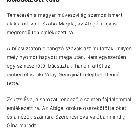
Temetésén a magyar művészvilág számos ismert
alakja ott volt. Szabó Magda, az Abigél írója is
megrendülten emlékezett rá.
A búcsúztatón elhangzó szavak azt mutatták, milyen
mély nyomot hagyott maga után. Nem egyszerűen
egy színésznőtől búcsúztak, hanem attól az
embertől is, aki Vitay Georginát felejthetetlenné
tette.
Zsurzs Éva, a sorozat rendezője szintén fájdalommal
emlékezett rá. Az Abigél örökre összekötötte őket,
és a nézők számára Szerencsi Éva valóban mindig
Gina maradt.