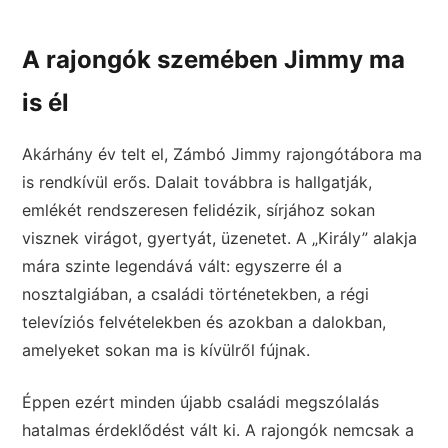
A rajongók szemében Jimmy ma
is él
Akárhány év telt el, Zámbó Jimmy rajongótábora ma
is rendkívül erős. Dalait továbbra is hallgatják,
emlékét rendszeresen felidézik, sírjához sokan
visznek virágot, gyertyát, üzenetet. A „Király” alakja
mára szinte legendává vált: egyszerre él a
nosztalgiában, a családi történetekben, a régi
televíziós felvételekben és azokban a dalokban,
amelyeket sokan ma is kívülről fújnak.
Éppen ezért minden újabb családi megszólalás
hatalmas érdeklődést vált ki. A rajongók nemcsak a