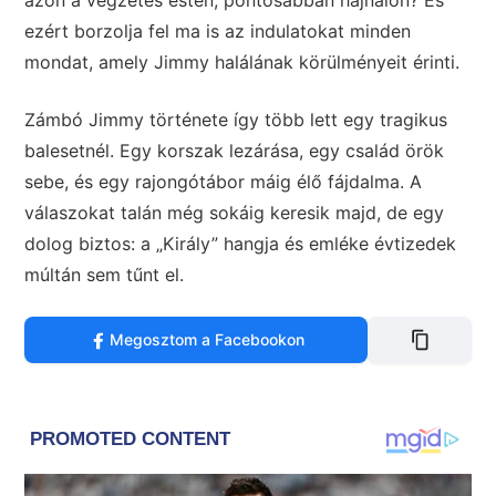
azon a végzetes estén, pontosabban hajnalon? És
ezért borzolja fel ma is az indulatokat minden
mondat, amely Jimmy halálának körülményeit érinti.
Zámbó Jimmy története így több lett egy tragikus
balesetnél. Egy korszak lezárása, egy család örök
sebe, és egy rajongótábor máig élő fájdalma. A
válaszokat talán még sokáig keresik majd, de egy
dolog biztos: a „Király” hangja és emléke évtizedek
múltán sem tűnt el.
Megosztom a Facebookon