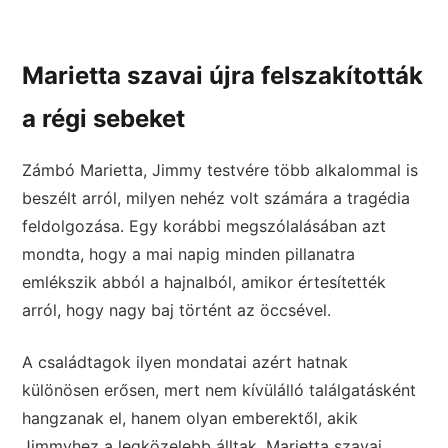
Marietta szavai újra felszakították
a régi sebeket
Zámbó Marietta, Jimmy testvére több alkalommal is
beszélt arról, milyen nehéz volt számára a tragédia
feldolgozása. Egy korábbi megszólalásában azt
mondta, hogy a mai napig minden pillanatra
emlékszik abból a hajnalból, amikor értesítették
arról, hogy nagy baj történt az öccsével.
A családtagok ilyen mondatai azért hatnak
különösen erősen, mert nem kívülálló találgatásként
hangzanak el, hanem olyan emberektől, akik
Jimmyhez a legközelebb álltak. Marietta szavai