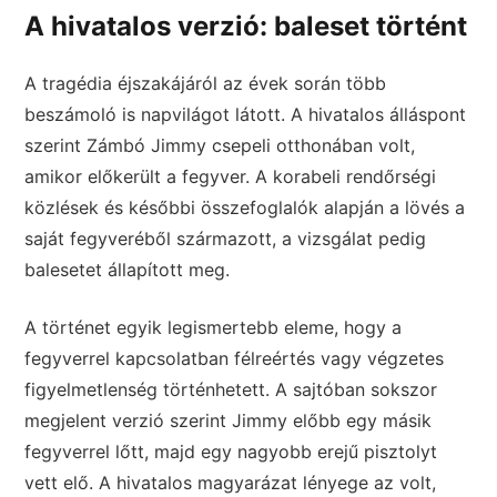
A hivatalos verzió: baleset történt
A tragédia éjszakájáról az évek során több
beszámoló is napvilágot látott. A hivatalos álláspont
szerint Zámbó Jimmy csepeli otthonában volt,
amikor előkerült a fegyver. A korabeli rendőrségi
közlések és későbbi összefoglalók alapján a lövés a
saját fegyveréből származott, a vizsgálat pedig
balesetet állapított meg.
A történet egyik legismertebb eleme, hogy a
fegyverrel kapcsolatban félreértés vagy végzetes
figyelmetlenség történhetett. A sajtóban sokszor
megjelent verzió szerint Jimmy előbb egy másik
fegyverrel lőtt, majd egy nagyobb erejű pisztolyt
vett elő. A hivatalos magyarázat lényege az volt,