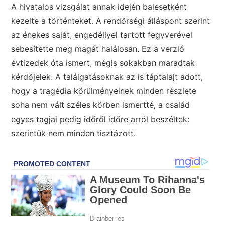
A hivatalos vizsgálat annak idején balesetként
kezelte a történteket. A rendőrségi álláspont szerint
az énekes saját, engedéllyel tartott fegyverével
sebesítette meg magát halálosan. Ez a verzió
évtizedek óta ismert, mégis sokakban maradtak
kérdőjelek. A találgatásoknak az is táptalajt adott,
hogy a tragédia körülményeinek minden részlete
soha nem vált széles körben ismertté, a család
egyes tagjai pedig időről időre arról beszéltek:
szerintük nem minden tisztázott.