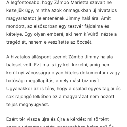
A legfontosabb, hogy Zámbó Marietta szavait ne
kezeljük úgy, mintha azok önmagukban új hivatalos
magyarázatot jelentenének Jimmy halálára. Amit
mondott, az elsősorban egy testvér fájdalma és
kételye. Egy olyan emberé, aki nem kívülről nézte a
tragédiát, hanem elveszítette az öccsét.
A hivatalos álláspont szerint Zámbó Jimmy halála
baleset volt. Ezt ma is így kell kezelni, amíg nem
kerül nyilvánosságra olyan hiteles dokumentum vagy
hatósági megállapítás, amely mást bizonyít.
Ugyanakkor az is tény, hogy a család egyes tagjai és
sok rajongó lelkében ez a magyarázat nem hozott
teljes megnyugvást.
Ezért tér vissza újra és újra a kérdés: mi történt