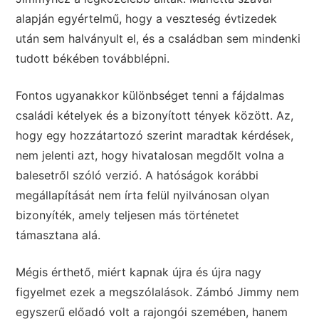
alapján egyértelmű, hogy a veszteség évtizedek
után sem halványult el, és a családban sem mindenki
tudott békében továbblépni.
Fontos ugyanakkor különbséget tenni a fájdalmas
családi kételyek és a bizonyított tények között. Az,
hogy egy hozzátartozó szerint maradtak kérdések,
nem jelenti azt, hogy hivatalosan megdőlt volna a
balesetről szóló verzió. A hatóságok korábbi
megállapítását nem írta felül nyilvánosan olyan
bizonyíték, amely teljesen más történetet
támasztana alá.
Mégis érthető, miért kapnak újra és újra nagy
figyelmet ezek a megszólalások. Zámbó Jimmy nem
egyszerű előadó volt a rajongói szemében, hanem