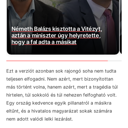
H
Elképesztő mit találtak Novák Katalin
f
egykori kormányzati irodájában
f
Ezt a verziót azonban sok rajongó soha nem tudta
teljesen elfogadni. Nem azért, mert bizonyítottan
más történt volna, hanem azért, mert a tragédia túl
hirtelen, túl sokkoló és túl nehezen felfogható volt.
Egy ország kedvence egyik pillanatról a másikra
eltűnt, és a hivatalos magyarázat sokak számára
nem adott valódi lelki lezárást.