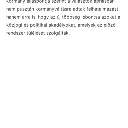
kormány álláspontja szerint a választók áprilisban
nem pusztán kormányváltásra adtak felhatalmazást,
hanem arra is, hogy az új többség lebontsa azokat a
közjogi és politikai akadályokat, amelyek az előző
rendszer túlélését szolgálták.