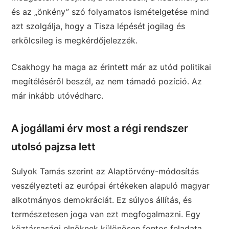
és az „önkény” szó folyamatos ismételgetése mind
azt szolgálja, hogy a Tisza lépését jogilag és
erkölcsileg is megkérdőjelezzék.
Csakhogy ha maga az érintett már az utód politikai
megítéléséről beszél, az nem támadó pozíció. Az
már inkább utóvédharc.
A jogállami érv most a régi rendszer
utolsó pajzsa lett
Sulyok Tamás szerint az Alaptörvény-módosítás
veszélyezteti az európai értékeken alapuló magyar
alkotmányos demokráciát. Ez súlyos állítás, és
természetesen joga van ezt megfogalmazni. Egy
köztársasági elnöknek különösen fontos feladata,