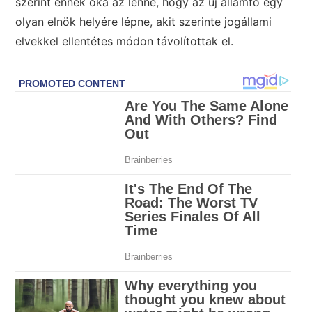
szerint ennek oka az lenne, hogy az új államfő egy
olyan elnök helyére lépne, akit szerinte jogállami
elvekkel ellentétes módon távolítottak el.