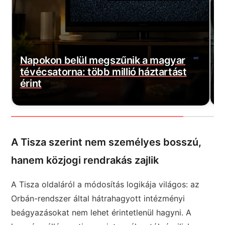
Brutális ami jön: Kegyetlen zivatarok
érkeznek! 9 megyére adták ki a
M
vészjelzést!
v
A Tisza szerint nem személyes bosszú,
hanem közjogi rendrakás zajlik
A Tisza oldaláról a módosítás logikája világos: az
Orbán-rendszer által hátrahagyott intézményi
beágyazásokat nem lehet érintetlenül hagyni. A