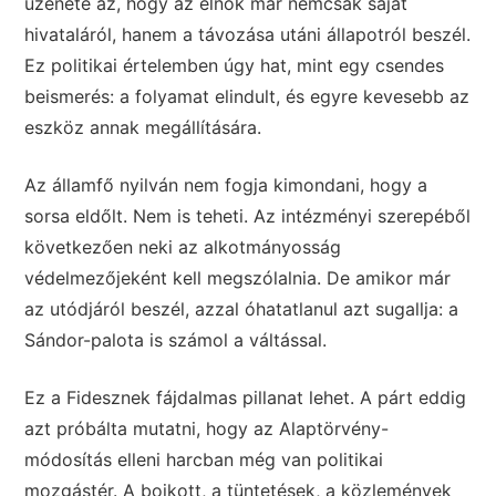
üzenete az, hogy az elnök már nemcsak saját
hivataláról, hanem a távozása utáni állapotról beszél.
Ez politikai értelemben úgy hat, mint egy csendes
beismerés: a folyamat elindult, és egyre kevesebb az
eszköz annak megállítására.
Az államfő nyilván nem fogja kimondani, hogy a
sorsa eldőlt. Nem is teheti. Az intézményi szerepéből
következően neki az alkotmányosság
védelmezőjeként kell megszólalnia. De amikor már
az utódjáról beszél, azzal óhatatlanul azt sugallja: a
Sándor-palota is számol a váltással.
Ez a Fidesznek fájdalmas pillanat lehet. A párt eddig
azt próbálta mutatni, hogy az Alaptörvény-
módosítás elleni harcban még van politikai
mozgástér. A bojkott, a tüntetések, a közlemények