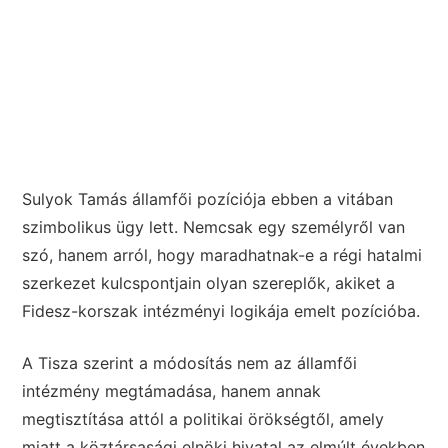
Sulyok Tamás államfői pozíciója ebben a vitában
szimbolikus ügy lett. Nemcsak egy személyről van
szó, hanem arról, hogy maradhatnak-e a régi hatalmi
szerkezet kulcspontjain olyan szereplők, akiket a
Fidesz-korszak intézményi logikája emelt pozícióba.
A Tisza szerint a módosítás nem az államfői
intézmény megtámadása, hanem annak
megtisztítása attól a politikai örökségtől, amely
miatt a köztársasági elnöki hivatal az elmúlt években