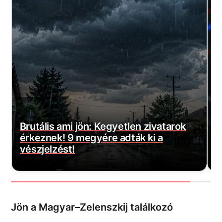
Magyar Péter bejelentette a várva-
E
várt jó hírt! Végre elkezdődött…
m
Jön a Magyar–Zelenszkij találkozó