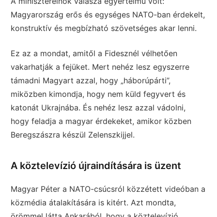
A miniszterelnök válasza egyértelmű volt:
Magyarország erős és egységes NATO-ban érdekelt,
konstruktív és megbízható szövetséges akar lenni.
Ez az a mondat, amitől a Fidesznél vélhetően
vakarhatják a fejüket. Mert nehéz lesz egyszerre
támadni Magyart azzal, hogy „háborúpárti”,
miközben kimondja, hogy nem küld fegyvert és
katonát Ukrajnába. És nehéz lesz azzal vádolni,
hogy feladja a magyar érdekeket, amikor közben
Beregszászra készül Zelenszkijjel.
A köztelevízió újraindítására is üzent
Magyar Péter a NATO-csúcsról közzétett videóban a
közmédia átalakítására is kitért. Azt mondta,
örömmel látta Ankarából, hogy a köztelevízió