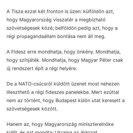
A Tisza ezzel két fronton is üzen: külföldön azt,
hogy Magyarország visszatér a megbízható
szövetségesek közé; belföldön pedig azt, hogy a
régi propagandaállam bontása nem áll meg.
A Fidesz erre mondhatja, hogy önkény. Mondhatja,
hogy színjáték. Mondhatja, hogy Magyar Péter csak
új rendszert épít a régi helyére.
De a NATO-csúcsról küldött üzenet most nehezen
illeszthető a régi fideszes panelekbe. Mert ezúttal
nem az történt, hogy Budapest külön utat keresett a
szövetségesek között.
Hanem az, hogy Magyarország miniszterelnöke
kiállt, és azt mondta: Ukrajna az áldozat,