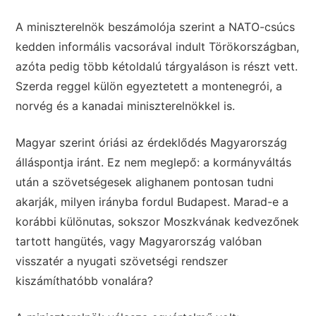
A miniszterelnök beszámolója szerint a NATO-csúcs
kedden informális vacsorával indult Törökországban,
azóta pedig több kétoldalú tárgyaláson is részt vett.
Szerda reggel külön egyeztetett a montenegrói, a
norvég és a kanadai miniszterelnökkel is.
Magyar szerint óriási az érdeklődés Magyarország
álláspontja iránt. Ez nem meglepő: a kormányváltás
után a szövetségesek alighanem pontosan tudni
akarják, milyen irányba fordul Budapest. Marad-e a
korábbi különutas, sokszor Moszkvának kedvezőnek
tartott hangütés, vagy Magyarország valóban
visszatér a nyugati szövetségi rendszer
kiszámíthatóbb vonalára?