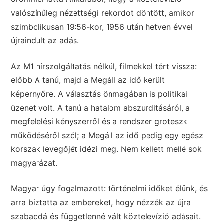
valószínűleg nézettségi rekordot döntött, amikor
szimbolikusan 19:56-kor, 1956 után hetven évvel
újraindult az adás.
Az M1 hírszolgáltatás nélkül, filmekkel tért vissza:
előbb A tanú, majd a Megáll az idő került
képernyőre. A választás önmagában is politikai
üzenet volt. A tanú a hatalom abszurditásáról, a
megfelelési kényszerről és a rendszer groteszk
működéséről szól; a Megáll az idő pedig egy egész
korszak levegőjét idézi meg. Nem kellett mellé sok
magyarázat.
Magyar úgy fogalmazott: történelmi időket élünk, és
arra biztatta az embereket, hogy nézzék az újra
szabaddá és függetlenné vált köztelevízió adásait.