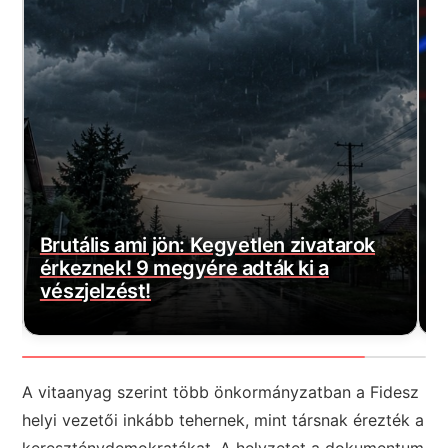
Magyar Péter bejelentette a várva-
E
várt jó hírt! Végre elkezdődött…
m
A vitaanyag szerint több önkormányzatban a Fidesz
helyi vezetői inkább tehernek, mint társnak érezték a
kereszténydemokratákat. A helyzetet a dokumentum