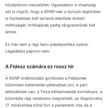
középtávon visszaüthet. Ugyanakkor a vitaanyag
azt is rögzíti, hogy a KDNP-nek a durvuló légkörben
is tiszteletben kell tartania ellenfelei emberi
méltóságát, kritikájának pedig tárgyszerűnek kell
lennie.
Ez már nem a régi harci plakátpolitika nyelve.
Legalábbis papíron nem.
A Fidesz számára ez rossz hír
A KDNP önállósodási gondolata a Fidesznek
különösen kellemetlen pillanatban jön. A párt
ellenzékben van, a Tisza kétharmaddal kormányoz, a
közmédia régi rendszere megrendült, az Alaptörvény
17. módosítása körül forr a parlamenti vita, és a