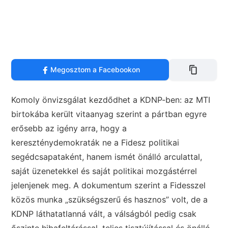
Megosztom a Facebookon
Komoly önvizsgálat kezdődhet a KDNP-ben: az MTI
birtokába került vitaanyag szerint a pártban egyre
erősebb az igény arra, hogy a
kereszténydemokraták ne a Fidesz politikai
segédcsapataként, hanem ismét önálló arculattal,
saját üzenetekkel és saját politikai mozgástérrel
jelenjenek meg. A dokumentum szerint a Fidesszel
közös munka „szükségszerű és hasznos” volt, de a
KDNP láthatatlanná vált, a válságból pedig csak
őszinte hibafeltárással, teljes tisztújítással és önálló