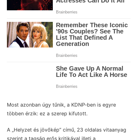
Most azonban úgy tűnik, a KDNP-ben is egyre
többen érzik: ez a szerep kifutott.
A „Helyzet és jövőkép” című, 23 oldalas vitaanyag
szerint a tagság erős kritikával illeti a