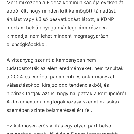
Mert miközben a Fidesz kommunikációja éveken át
abból élt, hogy minden kritika mögött támadást,
árulást vagy külső beavatkozást látott, a KDNP
mostani belső anyaga már legalább részben
kimondja: nem lehet mindent megmagyarázni
ellenségképekkel.
A vitaanyag szerint a kampányban nem
tudatosították az elért eredményeket, nem tanultak
a 2024-es európai parlamenti és önkormányzati
választásokból kirajzolódó tendenciákból, és
hibának tartják azt is, hogy hallgattak a korrupcióról.
A dokumentum megfogalmazása szerint ez sokak
szemében szinte beismeréssel ért fel.
Ez különösen erős állítás egy olyan párt belső
anyagában, amely 16 évig a Fidesz legszorosabb