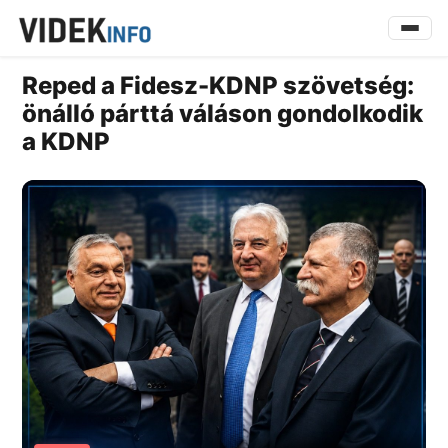
Reped a Fidesz-KDNP szövetség:
önálló párttá váláson gondolkodik
a KDNP