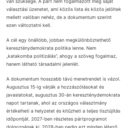
van szüksége. A párt nem fogalmazott meg saját
választási üzenetet, ami közös lista és közös jelöltek
mellett valóban nehéz, de a dokumentum szerint
ezen változtatni kell.
A cél egy önállóbb, jobban megkülönböztethető
kereszténydemokrata politika lenne. Nem
„katakomba politizálás”, ahogy a szöveg fogalmaz,
hanem látható társadalmi jelenlét.
A dokumentum hosszabb távú menetrendet is vázol.
Augusztus 15-ig várják a hozzászólásokat és
javaslatokat, augusztus 30-án kereszténydemokrata
napot tartanak, ahol az országos választmány
értékelheti a helyzetet és kitűzheti a teljes tisztújítás
időpontját. 2027-ben részletes pártprogramot
dolgoznának ki, 2028-ban pedig ezt minden létező