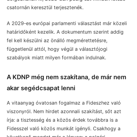
csatornán keresztül terjesztenék.
A 2029-es európai parlamenti választást már közeli
határidőként kezelik. A dokumentum szerint addig
fel kell készülni az önálló megmérettetésre,
függetlenül attól, hogy végül a választójogi
szabályok miatt milyen formában indulnak.
A KDNP még nem szakítana, de már nem
akar segédcsapat lenni
A vitaanyag óvatosan fogalmaz a Fideszhez való
viszonyról. Nem hirdet azonnali szakítást, sőt azt
írja: a tisztesség és a közös érdek továbbra is a
Fidesszel való közös munkát igényli. Csakhogy a
következő mondat már a lényeg: a polgári,