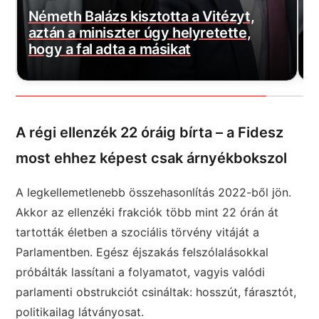
H
Elképesztő mit találtak Novák Katalin
f
egykori kormányzati irodájában
f
A régi ellenzék 22 óráig bírta – a Fidesz
most ehhez képest csak árnyékbokszol
A legkellemetlenebb összehasonlítás 2022-ből jön.
Akkor az ellenzéki frakciók több mint 22 órán át
tartották életben a szociális törvény vitáját a
Parlamentben. Egész éjszakás felszólalásokkal
próbálták lassítani a folyamatot, vagyis valódi
parlamenti obstrukciót csináltak: hosszút, fárasztót,
politikailag látványosat.