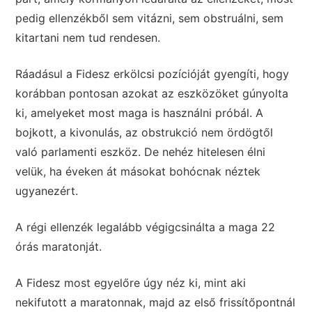
pedig ellenzékből sem vitázni, sem obstruálni, sem
kitartani nem tud rendesen.
Ráadásul a Fidesz erkölcsi pozícióját gyengíti, hogy
korábban pontosan azokat az eszközöket gúnyolta
ki, amelyeket most maga is használni próbál. A
bojkott, a kivonulás, az obstrukció nem ördögtől
való parlamenti eszköz. De nehéz hitelesen élni
velük, ha éveken át másokat bohócnak néztek
ugyanezért.
A régi ellenzék legalább végigcsinálta a maga 22
órás maratonját.
A Fidesz most egyelőre úgy néz ki, mint aki
nekifutott a maratonnak, majd az első frissítőpontnál