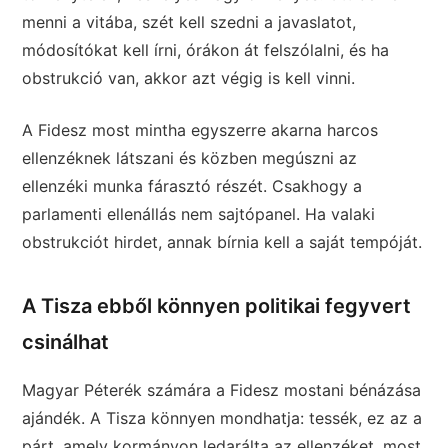
menni a vitába, szét kell szedni a javaslatot,
módosítókat kell írni, órákon át felszólalni, és ha
obstrukció van, akkor azt végig is kell vinni.
A Fidesz most mintha egyszerre akarna harcos
ellenzéknek látszani és közben megúszni az
ellenzéki munka fárasztó részét. Csakhogy a
parlamenti ellenállás nem sajtópanel. Ha valaki
obstrukciót hirdet, annak bírnia kell a saját tempóját.
A Tisza ebből könnyen politikai fegyvert
csinálhat
Magyar Péterék számára a Fidesz mostani bénázása
ajándék. A Tisza könnyen mondhatja: tessék, ez az a
párt, amely kormányon ledarálta az ellenzéket, most