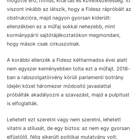
mögötte erő, ritmus, kitartás és következetesség. Itt
viszont inkább az látszik, hogy a Fidesz rápróbált az
obstrukcióra, majd nagyon gyorsan kiderült:
ellenzékben ez a műfaj sokkal nehezebb, mint
kormánypárti sajtótájékoztatókon megmondani,
hogy mások csak cirkuszolnak.
A korábbi ellenzék a Fidesz kétharmados évei alatt
nem egyszer keményebben tolta ezt a műfajt. 2018-
ban a rabszolgatörvény körüli parlamenti botrány
idején közel háromezer módosító javaslattal
próbálták akadályozni a szavazást, majd a pulpitust
is elfoglalták.
Lehetett ezt szeretni vagy nem szeretni, lehetett
vitatni a stílusát, de egy biztos: az nem egy gyorsan
elfüstölő, félig sikerült politikai mutatvány volt.