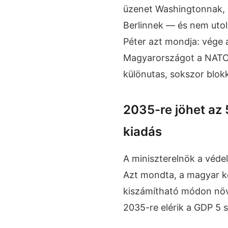
üzenet Washingtonnak, B
Berlinnek — és nem uto
Péter azt mondja: vége 
Magyarországot a NATO-
különutas, sokszor blok
2035-re jöhet az 
kiadás
A miniszterelnök a védele
Azt mondta, a magyar k
kiszámítható módon növe
2035-re elérik a GDP 5 