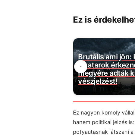
Ez is érdekelhe
zűnik a
Brutális ami jön: Kegyetlen
: több
zivatarok érkeznek! 9
‹
t
megyére adták ki a
vészjelzést!
Ez nagyon komoly válla
hanem politikai jelzés 
potyautasnak látszani 