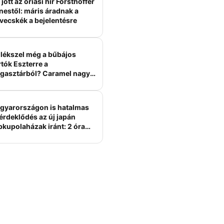
jött az óriási hír Forsthoffer
nestől: máris áradnak a
vecskék a bejelentésre
lékszel még a bűbájos
tók Eszterre a
gasztárból? Caramel nagy
erelme volt
gyarországon is hatalmas
érdeklődés az új japán
bkupolaházak iránt: 2 óra
tt felépülhetnek, és
épesztő áron hirdetik őket