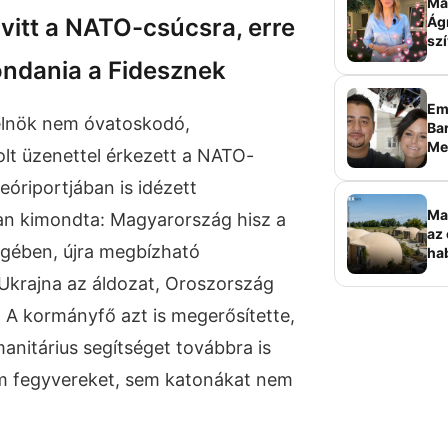
Ma 
vitt a NATO-csúcsra, erre
Ág
szí
ondania a Fidesznek
Em
elnök nem óvatoskodó,
Bar
Me
t üzenettel érkezett a NATO-
sz
óriportjában is idézett
Ma
an kimondta: Magyarország hisz a
az 
gében, újra megbízható
ha
ala
 Ukrajna az áldozat, Oroszország
elk
. A kormányfő azt is megerősítette,
nitárius segítséget továbbra is
em fegyvereket, sem katonákat nem