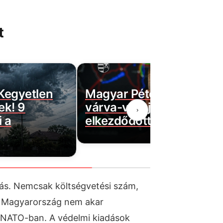
t
Magyar Péter bejelentette a
Ezek
várva-várt jó hírt! Végre
autó
›
elkezdődött…
bírs
lás. Nemcsak költségvetési szám,
is: Magyarország nem akar
a NATO-ban. A védelmi kiadások