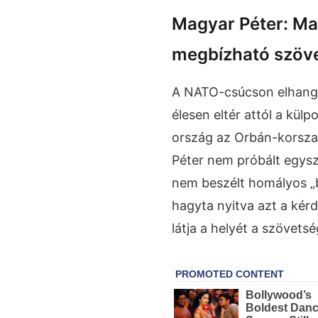
Magyar Péter: Ma
megbízható szöve
A NATO-csúcson elhangz
élesen eltér attól a külp
ország az Orbán-korsz
Péter nem próbált egys
nem beszélt homályos „
hagyta nyitva azt a kér
látja a helyét a szövets