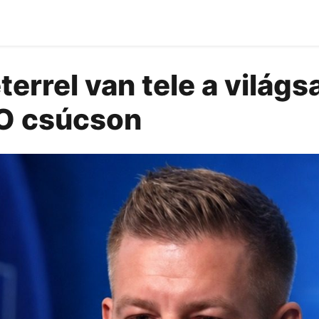
errel van tele a világsa
TO csúcson