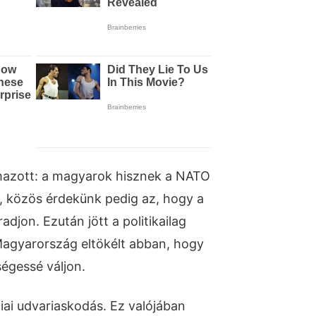
azott: a magyarok hisznek a NATO
, közös érdekünk pedig az, hogy a
jon. Ezután jött a politikailag
agyarország eltökélt abban, hogy
égessé váljon.
ai udvariaskodás. Ez valójában