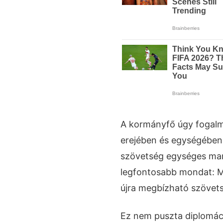
A kormányfő úgy fogalm
erejében és egységében
szövetség egységes marad
legfontosabb mondat: M
újra megbízható szövets
Ez nem puszta diplomáci