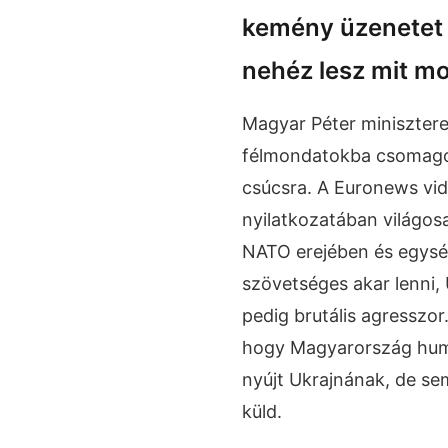
kemény üzenetet 
nehéz lesz mit m
Magyar Péter miniszter
félmondatokba csomagol
csúcsra. A Euronews vide
nyilatkozatában világos
NATO erejében és egysé
szövetséges akar lenni,
pedig brutális agresszor
hogy Magyarország huma
nyújt Ukrajnának, de s
küld.