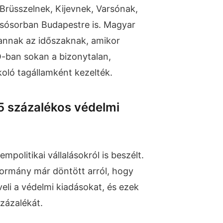
rüsszelnek, Kijevnek, Varsónak,
lsósorban Budapestre is. Magyar
annak az időszaknak, amikor
ban sokan a bizonytalan,
koló tagállamként kezelték.
5 százalékos védelmi
mpolitikai vállalásokról is beszélt.
ormány már döntött arról, hogy
li a védelmi kiadásokat, és ezek
százalékát.