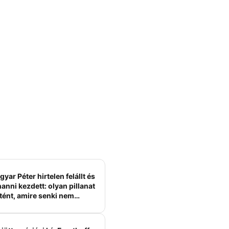
yar Péter hirtelen felállt és
anni kezdett: olyan pillanat
tént, amire senki nem
ámított