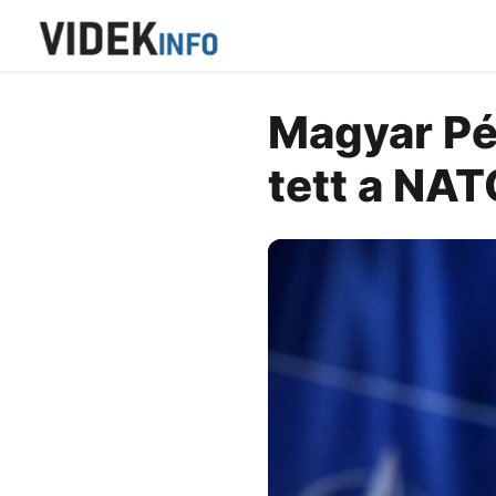
Magyar Pét
tett a NA