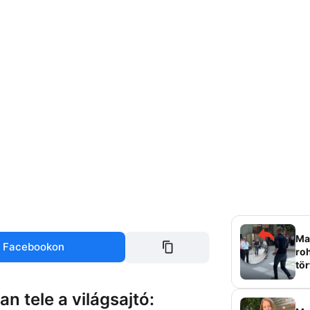
Mag
 Facebookon
roh
tör
sz
n tele a világsajtó: