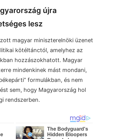
gyarország újra
tséges lesz
ott magyar miniszterelnöki üzenet
olitikai kötéltánctól, amelyhez az
akban hozzászokhatott. Magyar
zerre mindenkinek mást mondani,
békepárti” formulákban, és nem
dést sem, hogy Magyarország hol
égi rendszerben.