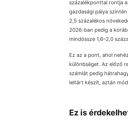
százalékponttal rontja 
gazdasági pálya szintén 
2,5 százalékos növekedés
2026-ban pedig a korább
mindössze 1,6–2,0 száz
Ez az a pont, ahol nehéz
különbséget. Az előző 
számlát pedig hátrahagyt
leltárt készít, aztán mód
Ez is érdekelhe