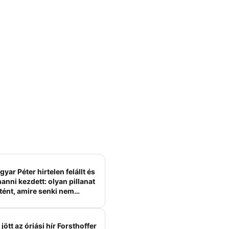
yar Péter hirtelen felállt és
anni kezdett: olyan pillanat
tént, amire senki nem
ámított
jött az óriási hír Forsthoffer