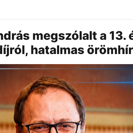
rás megszólalt a 13. é
íjról, hatalmas örömhír