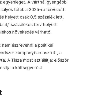
az egyenleget. A vártnál gyengébb
súlyos tétel: a 2025-re tervezett
 helyett csak 0,5 százalék lett,
i 4,1 százalékos terv helyett
alékos növekedés várható.
 nem észrevenni a politikai
rendszer kampányban osztott, a
a. A Tisza most azt állítja: először
osítja a költségvetést.
t