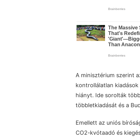
A minisztérium szerint 
kontrollálatlan kiadások
hiányt. Ide sorolták tö
többletkiadását és a Bu
Emellett az uniós bírósá
CO2-kvótaadó és kiegés