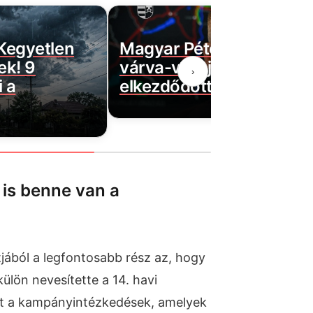
 Kegyetlen
Magyar Péter bejelentett
ek! 9
várva-várt jó hírt! Végre
›
 a
elkezdődött…
 is benne van a
ából a legfontosabb rész az, hogy
ülön nevesítette a 14. havi
int a kampányintézkedések, amelyek