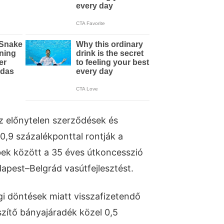
az előnytelen szerződések és
 0,9 százalékponttal rontják a
bbek között a 35 éves útkoncesszió
dapest–Belgrád vasútfejlesztést.
gi döntések miatt visszafizetendő
zítő bányajáradék közel 0,5