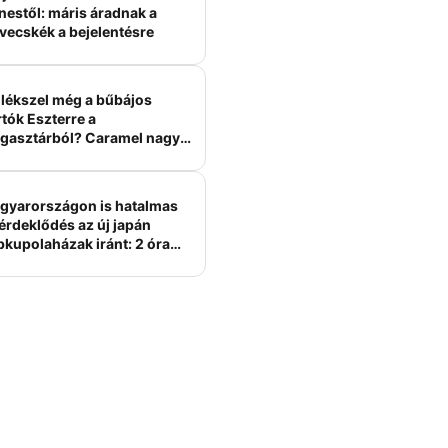
nestől: máris áradnak a
vecskék a bejelentésre
lékszel még a bűbájos
tók Eszterre a
gasztárból? Caramel nagy
erelme volt
gyarországon is hatalmas
érdeklődés az új japán
bkupolaházak iránt: 2 óra
tt felépülhetnek, és
épesztő áron hirdetik őket