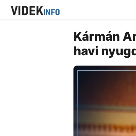
Kármán And
havi nyugd