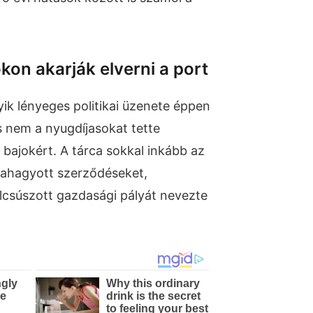
on akarják elverni a port
yik lényeges politikai üzenete éppen
 nem a nyugdíjasokat tette
i bajokért. A tárca sokkal inkább az
rahagyott szerződéseket,
lcsúszott gazdasági pályát nevezte