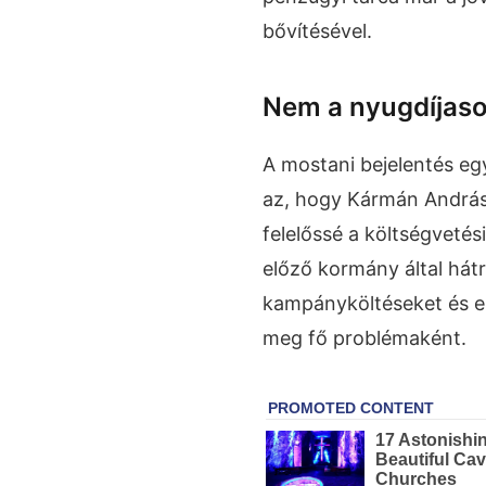
bővítésével.
Nem a nyugdíjasok
A mostani bejelentés eg
az, hogy Kármán András
felelőssé a költségvetés
előző kormány által hát
kampányköltéseket és e
meg fő problémaként.