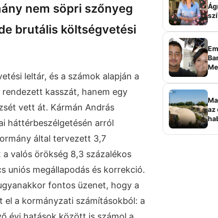
rmány nem söpri szőnyeg
Ág
szí
 de brutális költségvetési
Em
Bar
Me
vetési leltár, és a számok alapján a
sz
rendezett kasszát, hanem egy
Ma
zsét vett át. Kármán András
az 
ha
i háttérbeszélgetésén arról
ala
elk
ormány által tervezett 3,7
t a valós örökség 8,3 százalékos
incs uniós megállapodás és korrekció.
ugyanakkor fontos üzenet, hogy a
t el a kormányzati számításokból: a
vő évi hatások között is számol a