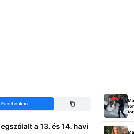
Mag
 Facebookon
roh
tör
sz
szólalt a 13. és 14. havi
Ma 