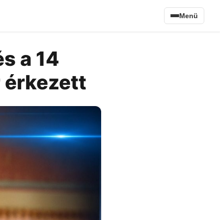
Menü
s a 14
 érkezett