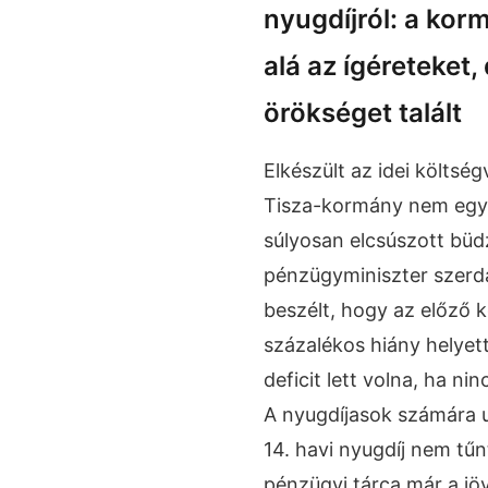
nyugdíjról: a ko
alá az ígéreteket,
örökséget talált
Elkészült az idei költség
Tisza-kormány nem egy 
súlyosan elcsúszott büd
pénzügyminiszter szerda
beszélt, hogy az előző k
százalékos hiány helyet
deficit lett volna, ha n
A nyugdíjasok számára 
14. havi nyugdíj nem tűn
pénzügyi tárca már a jö