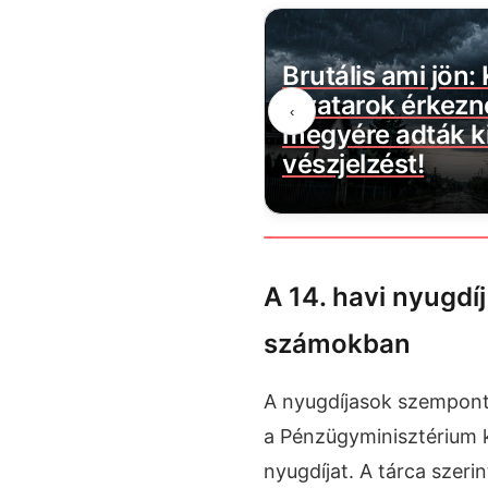
belül megszűnik a
Brutális ami jön:
évécsatorna: több
zivatarok érkezn
‹
ztartást érint
megyére adták ki
vészjelzést!
A 14. havi nyugdíj
számokban
A nyugdíjasok szempontj
a Pénzügyminisztérium k
nyugdíjat. A tárca szer