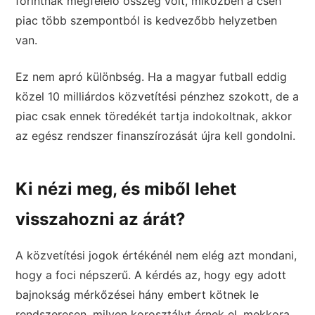
forintnak megfelelő összeg volt, miközben a cseh
piac több szempontból is kedvezőbb helyzetben
van.
Ez nem apró különbség. Ha a magyar futball eddig
közel 10 milliárdos közvetítési pénzhez szokott, de a
piac csak ennek töredékét tartja indokoltnak, akkor
az egész rendszer finanszírozását újra kell gondolni.
Ki nézi meg, és miből lehet
visszahozni az árát?
A közvetítési jogok értékénél nem elég azt mondani,
hogy a foci népszerű. A kérdés az, hogy egy adott
bajnokság mérkőzései hány embert kötnek le
rendszeresen, milyen korosztályt érnek el, mekkora