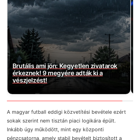
Magyar Péter bejelentette a várva-
E
várt jó hírt! Végre elkezdődött…
m
A magyar futball eddigi közvetítési bevétele ezért
sokak szerint nem tisztán piaci logikára épült.
Inkább úgy működött, mint egy központi
pénzcsatorna, amely stabil bevételt biztosított a