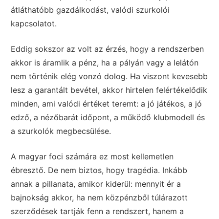
átláthatóbb gazdálkodást, valódi szurkolói
kapcsolatot.
Eddig sokszor az volt az érzés, hogy a rendszerben
akkor is áramlik a pénz, ha a pályán vagy a lelátón
nem történik elég vonzó dolog. Ha viszont kevesebb
lesz a garantált bevétel, akkor hirtelen felértékelődik
minden, ami valódi értéket teremt: a jó játékos, a jó
edző, a nézőbarát időpont, a működő klubmodell és
a szurkolók megbecsülése.
A magyar foci számára ez most kellemetlen
ébresztő. De nem biztos, hogy tragédia. Inkább
annak a pillanata, amikor kiderül: mennyit ér a
bajnokság akkor, ha nem közpénzből túlárazott
szerződések tartják fenn a rendszert, hanem a