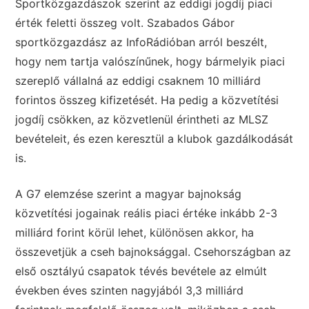
Sportközgazdászok szerint az eddigi jogdíj piaci
érték feletti összeg volt. Szabados Gábor
sportközgazdász az InfoRádióban arról beszélt,
hogy nem tartja valószínűnek, hogy bármelyik piaci
szereplő vállalná az eddigi csaknem 10 milliárd
forintos összeg kifizetését. Ha pedig a közvetítési
jogdíj csökken, az közvetlenül érintheti az MLSZ
bevételeit, és ezen keresztül a klubok gazdálkodását
is.
A G7 elemzése szerint a magyar bajnokság
közvetítési jogainak reális piaci értéke inkább 2-3
milliárd forint körül lehet, különösen akkor, ha
összevetjük a cseh bajnoksággal. Csehországban az
első osztályú csapatok tévés bevétele az elmúlt
években éves szinten nagyjából 3,3 milliárd