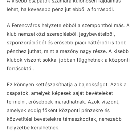
A kisebb csapatok számára különösen fájdalmas
lehet, ha kevesebb pénz jut ebből a forrásból.
A Ferencváros helyzete ebből a szempontból más. A
klub nemzetközi szereplésből, jegybevételből,
szponzorációból és erősebb piaci háttérből is több
pénzhez juthat, mint a mezőny nagy része. A kisebb
klubok viszont sokkal jobban függhetnek a központi
forrásoktól.
Ez könnyen kettészakíthatja a bajnokságot. Azok a
csapatok, amelyek képesek saját bevételeket
termelni, erősebbek maradhatnak. Azok viszont,
amelyek eddig főként központi pénzekre és
közvetítési bevételekre támaszkodtak, nehezebb
helyzetbe kerülhetnek.