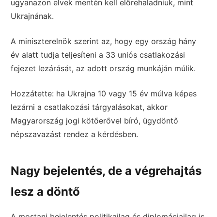
ugyanazon elvek mentén kell előrehaladniuk, mint
Ukrajnának.
A miniszterelnök szerint az, hogy egy ország hány
év alatt tudja teljesíteni a 33 uniós csatlakozási
fejezet lezárását, az adott ország munkáján múlik.
Hozzátette: ha Ukrajna 10 vagy 15 év múlva képes
lezárni a csatlakozási tárgyalásokat, akkor
Magyarország jogi kötőerővel bíró, ügydöntő
népszavazást rendez a kérdésben.
Nagy bejelentés, de a végrehajtás
lesz a döntő
A mostani bejelentés politikailag és diplomáciailag is