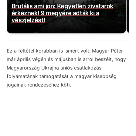
Magyar Péter bejelentette a várva-
E
várt jó hírt! Végre elkezdődött…
m
Ez a feltétel korábban is ismert volt: Magyar Péter
már április végén és májusban is arról beszélt, hogy
Magyarország Ukrajna uniós csatlakozási
folyamatának támogatását a magyar kisebbség
jogainak rendezéséhez köti.