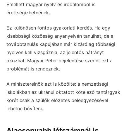
Emellett magyar nyelv és irodalomból is
érettségizhetnének.
Ez különösen fontos gyakorlati kérdés. Ha egy
kisebbségi közösség anyanyelvén tanulhat, de a
továbbtanulás kapujában már kizárólag többségi
nyelven kell vizsgáznia, az jelentős hátrányt
okozhat. Magyar Péter bejelentése szerint ezt a
problémát is rendeznék.
A miniszterelnök azt is közölte: a nemzetiségi
iskolákban az ukránul oktatott kötelező tantárgyak
körét csak a szülők előzetes beleegyezésével
lehetne bővíteni.
Alacsonyabb létszámnál is