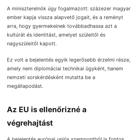
A miniszterelnök úgy fogalmazott: százezer magyar
ember kapja vissza alapvető jogait, és a reményt
arra, hogy gyermekeinek továbbadhassa azt a
kultúrát és identitást, amelyet szüleitől és
nagyszüleitől kapott.
Ez volt a bejelentés egyik legerősebb érzelmi része,
amely nem diplomáciai technikai ügyként, hanem
nemzeti sorskérdésként mutatta be a
megállapodást.
Az EU is ellenőrizné a
végrehajtást
A bejelentés európai uniós szempontból is fontos.