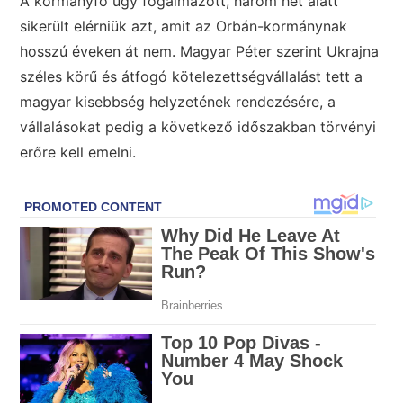
A kormányfő úgy fogalmazott, három hét alatt
sikerült elérniük azt, amit az Orbán-kormánynak
hosszú éveken át nem. Magyar Péter szerint Ukrajna
széles körű és átfogó kötelezettségvállalást tett a
magyar kisebbség helyzetének rendezésére, a
vállalásokat pedig a következő időszakban törvényi
erőre kell emelni.