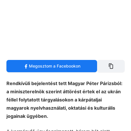
Megosztom a Facebookon
Rendkívüli bejelentést tett Magyar Péter Párizsból:
a miniszterelnök szerint áttörést értek el az ukrán
féllel folytatott tárgyalásokon a kárpátaljai
magyarok nyelvhasználati, oktatási és kulturális
jogainak ügyében.