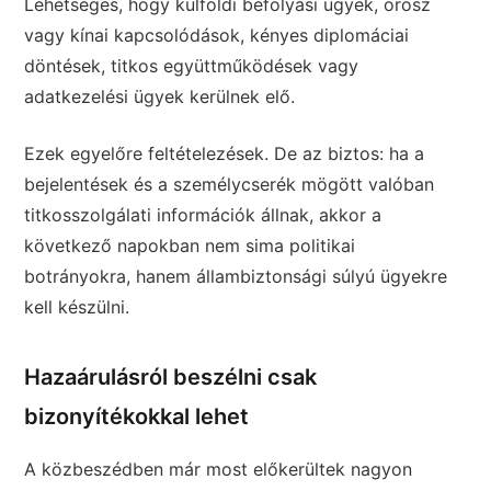
Lehetséges, hogy külföldi befolyási ügyek, orosz
vagy kínai kapcsolódások, kényes diplomáciai
döntések, titkos együttműködések vagy
adatkezelési ügyek kerülnek elő.
Ezek egyelőre feltételezések. De az biztos: ha a
bejelentések és a személycserék mögött valóban
titkosszolgálati információk állnak, akkor a
következő napokban nem sima politikai
botrányokra, hanem állambiztonsági súlyú ügyekre
kell készülni.
Hazaárulásról beszélni csak
bizonyítékokkal lehet
A közbeszédben már most előkerültek nagyon