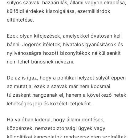
súlyos szavak: hazaárulás, állami vagyon elrablása,
külföldi érdekek kiszolgálása, ezermilliárdok
eltüntetése.
Ezek olyan kifejezések, amelyekkel óvatosan kell
bánni. Jogerős ítéletek, hivatalos gyanúsítások és
nyilvánosságra hozott bizonyítékok nélkül senkit
nem lehet bűnösnek nevezni.
De az is igaz, hogy a politikai helyzet súlyát éppen
az mutatja: ezek a szavak már nem kocsmai
túlzásként hangzanak el, hanem a következő hetek
lehetséges jogi és közéleti tétjeként.
Ha valóban kiderül, hogy állami döntések,
közpénzek, nemzetbiztonsági ügyek vagy
külpolitikai kapcsolatok rendszerszinten szolgáltak