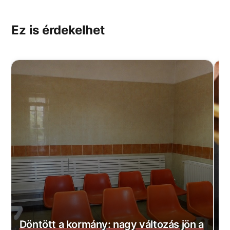
Ez is érdekelhet
a
Szijjártó máris rossz híreket kapott:
M