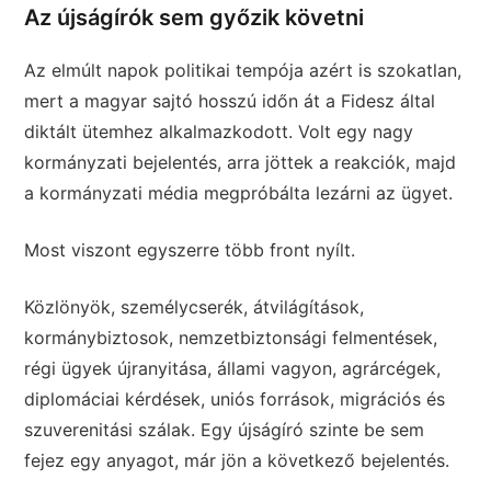
Az újságírók sem győzik követni
Az elmúlt napok politikai tempója azért is szokatlan,
mert a magyar sajtó hosszú időn át a Fidesz által
diktált ütemhez alkalmazkodott. Volt egy nagy
kormányzati bejelentés, arra jöttek a reakciók, majd
a kormányzati média megpróbálta lezárni az ügyet.
Most viszont egyszerre több front nyílt.
Közlönyök, személycserék, átvilágítások,
kormánybiztosok, nemzetbiztonsági felmentések,
régi ügyek újranyitása, állami vagyon, agrárcégek,
diplomáciai kérdések, uniós források, migrációs és
szuverenitási szálak. Egy újságíró szinte be sem
fejez egy anyagot, már jön a következő bejelentés.