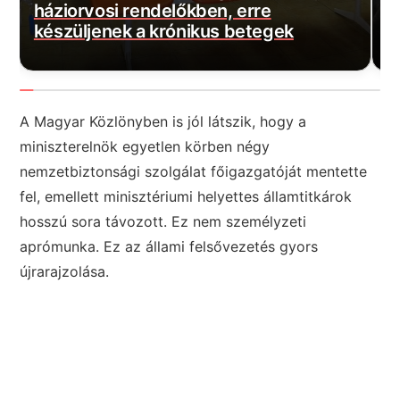
Százmilliós bírságot szabott ki a
b
hatóság!
j
A Magyar Közlönyben is jól látszik, hogy a
miniszterelnök egyetlen körben négy
nemzetbiztonsági szolgálat főigazgatóját mentette
fel, emellett minisztériumi helyettes államtitkárok
hosszú sora távozott. Ez nem személyzeti
aprómunka. Ez az állami felsővezetés gyors
újrarajzolása.