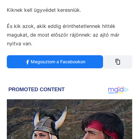
Kiknek kell ügyvédet keresniük.
És kik azok, akik eddig érinthetetlennek hitték
magukat, de most először rájönnek: az ajtó már
nyitva van.
Megosztom a Facebookon