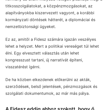
titkosszolgálatokat, a közpénzmozgásokat, az
alapítványokba kiszervezett vagyont, a korábbi
kormányzati döntések hátterét, a diplomáciai és
nemzetbiztonsági ügyeket.
Ez az, amitől a Fidesz számára igazán veszélyes
lehet a helyzet. Mert a politikai vereséget túl lehet
élni. Egy elvesztett választás után lehet
kongresszust tartani, új narratívát építeni,
visszatérést ígérni.
De ha közben elkezdenek előkerülni az akták,
szerződések, belső jelentések, pénzmozgások és
szolgálati dokumentumok, az már más pálya.
A Fidesz eddig ahhoz szokott, hogy ő